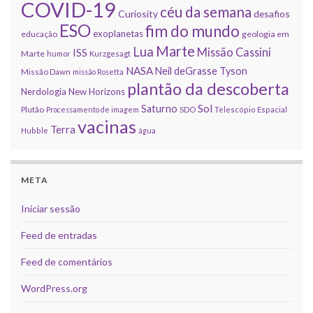
COVID-19
céu da semana
Curiosity
desafios
ESO
fim do mundo
exoplanetas
educação
geologia em
Marte
Lua
Missão Cassini
ISS
Marte
humor
Kurzgesagt
NASA
Neil deGrasse Tyson
Missão Dawn
missão Rosetta
plantão da descoberta
Nerdologia
New Horizons
Sol
Saturno
Plutão
Processamento de imagem
SDO
Telescópio Espacial
vacinas
Terra
Hubble
água
META
Iniciar sessão
Feed de entradas
Feed de comentários
WordPress.org