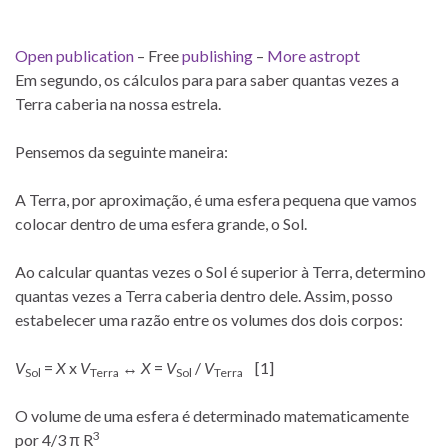
Open publication
– Free
publishing
–
More astropt
Em segundo, os cálculos para para saber quantas vezes a
Terra caberia na nossa estrela.
Pensemos da seguinte maneira:
A Terra, por aproximação, é uma esfera pequena que vamos
colocar dentro de uma esfera grande, o Sol.
Ao calcular quantas vezes o Sol é superior à Terra, determino
quantas vezes a Terra caberia dentro dele. Assim, posso
estabelecer uma razão entre os volumes dos dois corpos:
V
=
X
x
V
↔
X
=
V
/
V
[1]
Sol
Terra
Sol
Terra
O volume de uma esfera é determinado matematicamente
3
por 4/3 π R