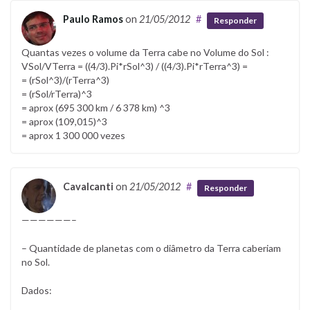
Paulo Ramos
on
21/05/2012
#
Responder
Quantas vezes o volume da Terra cabe no Volume do Sol :
VSol/VTerra = ((4/3).Pi*rSol^3) / ((4/3).Pi*rTerra^3) =
= (rSol^3)/(rTerra^3)
= (rSol/rTerra)^3
= aprox (695 300 km / 6 378 km) ^3
= aprox (109,015)^3
= aprox 1 300 000 vezes
Cavalcanti
on
21/05/2012
#
Responder
——————–
– Quantidade de planetas com o diâmetro da Terra caberiam
no Sol.
Dados: