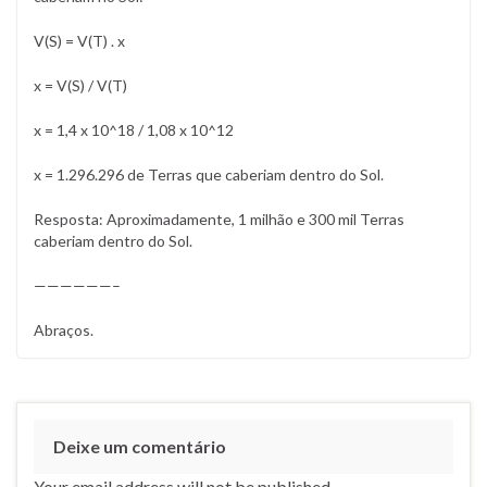
V(S) = V(T) . x
x = V(S) / V(T)
x = 1,4 x 10^18 / 1,08 x 10^12
x = 1.296.296 de Terras que caberiam dentro do Sol.
Resposta: Aproximadamente, 1 milhão e 300 mil Terras
caberiam dentro do Sol.
——————–
Abraços.
Deixe um comentário
Your email address will not be published.