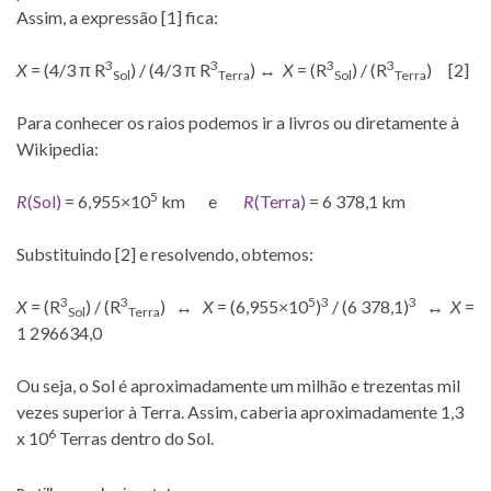
Assim, a expressão [1] fica:
3
3
3
3
X
= (4/3 π R
) / (4/3 π R
) ↔
X
= (R
) / (R
) [2]
Sol
Terra
Sol
Terra
Para conhecer os raios podemos ir a livros ou diretamente à
Wikipedia:
5
R
(Sol)
= 6,955×10
km e
R
(Terra)
= 6 378,1 km
Substituindo [2] e resolvendo, obtemos:
3
3
5
3
3
X
= (R
) / (R
)
↔
X
= (6,955×10
)
/ (6 378,1)
↔ X
=
Sol
Terra
1 296634,0
Ou seja, o Sol é aproximadamente um milhão e trezentas mil
vezes superior à Terra. Assim, caberia aproximadamente 1,3
6
x 10
Terras dentro do Sol.