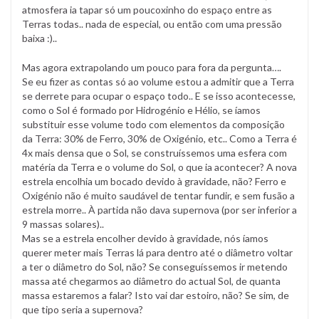
atmosfera ia tapar só um poucoxinho do espaço entre as
Terras todas.. nada de especial, ou então com uma pressão
baixa :)..
Mas agora extrapolando um pouco para fora da pergunta….
Se eu fizer as contas só ao volume estou a admitir que a Terra
se derrete para ocupar o espaço todo.. E se isso acontecesse,
como o Sol é formado por Hidrogénio e Hélio, se íamos
substituir esse volume todo com elementos da composição
da Terra: 30% de Ferro, 30% de Oxigénio, etc.. Como a Terra é
4x mais densa que o Sol, se construíssemos uma esfera com
matéria da Terra e o volume do Sol, o que ia acontecer? A nova
estrela encolhia um bocado devido à gravidade, não? Ferro e
Oxigénio não é muito saudável de tentar fundir, e sem fusão a
estrela morre.. À partida não dava supernova (por ser inferior a
9 massas solares)..
Mas se a estrela encolher devido à gravidade, nós íamos
querer meter mais Terras lá para dentro até o diâmetro voltar
a ter o diâmetro do Sol, não? Se conseguíssemos ir metendo
massa até chegarmos ao diâmetro do actual Sol, de quanta
massa estaremos a falar? Isto vai dar estoiro, não? Se sim, de
que tipo seria a supernova?