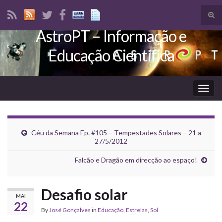
Tog
sear
AstroPT – Informação e
Search for:
for
Educação Científica
Togg
navig
Céu da Semana Ep. #105 – Tempestades Solares – 21 a
27/5/2012
Falcão e Dragão em direcção ao espaço!
Desafio solar
MAI
22
By
José Gonçalves
in
Educação
,
Estrelas
,
Sol