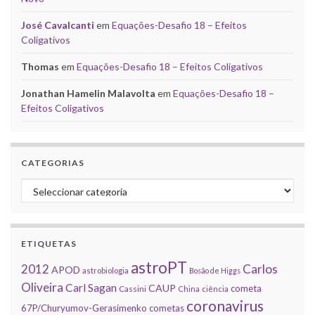
José Cavalcanti
em
Equações-Desafio 18 – Efeitos
Coligativos
Thomas
em
Equações-Desafio 18 – Efeitos Coligativos
Jonathan Hamelin Malavolta
em
Equações-Desafio 18 –
Efeitos Coligativos
CATEGORIAS
Categorias
ETIQUETAS
astroPT
2012
Carlos
APOD
astrobiologia
Bosão de Higgs
Oliveira
Carl Sagan
CAUP
cometa
Cassini
China
ciência
coronavirus
67P/Churyumov-Gerasimenko
cometas