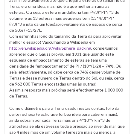
assim, iterativamente até que chegar a esferas do tamanho da
Terra, era uma ideia, mas não é a que melhor arruma as
esferas.. Ou seja, a esfera grandalhona tem (4/3)*PI*r^3 de
volume, e as 13 esferas mais pequenas têm (13*4/3)*PI*
(r/3)^3 e isto dá um (des)aproveitamento de espaço de cerca
de 50% (=13/27)..
Com esferinhas logo do tamanho da Terra dá para aproveitar
melhor o espaço! Vasculhando a Wikipedia em
http://en.wikipedia.org/wiki/Sphere_packing
, conseguimos
aprender que o Gauss provou em 1831 que usando este
esquema de empacotamento de esferas se tem uma
densidade de “empacotamento” de PI / (18^(1/2)) ~ 74%. Ou
seja, efectivamente, só cabe cerca de 74% desse volume de
Terras e desse número de Terras dentro do Sol, ou seja, cerca
de 962 000 Terras encostadas umas às outras!
Assim a resposta mais próxima será efectivamente 1 000 000
de Terras.
Como o diâmetro para a Terra usado nestas contas, foi o da
parte rochosa (e acho que foi boa ideia para caberem mais),
ainda sobram por cada Terra mais uns 4*10^9 km^3 de
atmosfera se ela estivesse toda à pressão ao nível do mar, que
são 4 milésimos de um volume terrestre mais ou menos, a