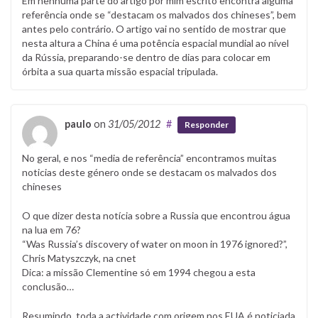
Em nenhuma parte do artigo por mim escrito encontra alguma
referência onde se “destacam os malvados dos chineses”, bem
antes pelo contrário. O artigo vai no sentido de mostrar que
nesta altura a China é uma potência espacial mundial ao nível
da Rússia, preparando-se dentro de dias para colocar em
órbita a sua quarta missão espacial tripulada.
paulo
on
31/05/2012
#
Responder
No geral, e nos “media de referência” encontramos muitas
noticias deste género onde se destacam os malvados dos
chineses
O que dizer desta notícia sobre a Russia que encontrou água
na lua em 76?
“Was Russia’s discovery of water on moon in 1976 ignored?”,
Chris Matyszczyk, na cnet
Dica: a missão Clementine só em 1994 chegou a esta
conclusão…
Resumindo, toda a actividade com origem nos EUA é noticiada