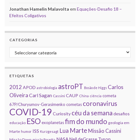
Jonathan Hamelin Malavolta
em
Equações-Desafio 18 –
Efeitos Coligativos
CATEGORIAS
Categorias
ETIQUETAS
astroPT
2012
Carlos
APOD
astrobiologia
Bosão de Higgs
Oliveira
Carl Sagan
CAUP
cometa
Cassini
China
ciência
coronavirus
67P/Churyumov-Gerasimenko
cometas
COVID-19
céu da semana
Curiosity
desafios
ESO
fim do mundo
exoplanetas
educação
geologia em
Marte
Lua
Missão Cassini
ISS
Marte
humor
Kurzgesagt
NASA
Neil deGrasse Tyson
Missão Dawn
missão Rosetta