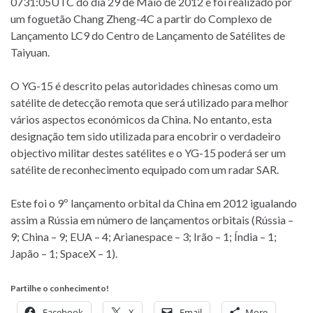
0731:05UTC do dia 29 de Maio de 2012 e foi realizado por
um foguetão Chang Zheng-4C a partir do Complexo de
Lançamento LC9 do Centro de Lançamento de Satélites de
Taiyuan.
O YG-15 é descrito pelas autoridades chinesas como um
satélite de detecção remota que será utilizado para melhor
vários aspectos económicos da China. No entanto, esta
designação tem sido utilizada para encobrir o verdadeiro
objectivo militar destes satélites e o YG-15 poderá ser um
satélite de reconhecimento equipado com um radar SAR.
Este foi o 9º lançamento orbital da China em 2012 igualando
assim a Rússia em número de lançamentos orbitais (Rússia –
9; China – 9; EUA – 4; Arianespace – 3; Irão – 1; Índia – 1;
Japão – 1; SpaceX – 1).
Partilhe o conhecimento!
Facebook
X
Email
More