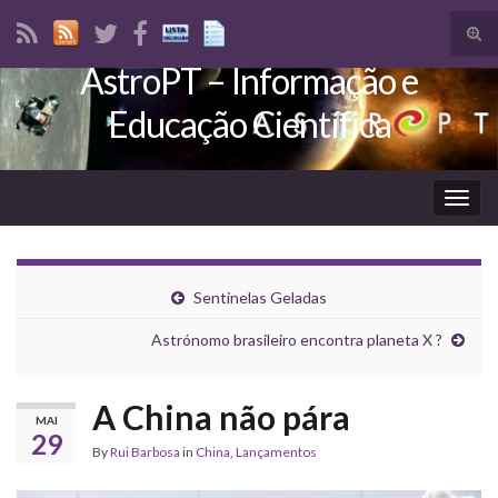
Tog
sear
AstroPT – Informação e
Search for:
for
Educação Científica
Togg
navig
Sentinelas Geladas
Astrónomo brasileiro encontra planeta X ?
A China não pára
MAI
29
By
Rui Barbosa
in
China
,
Lançamentos