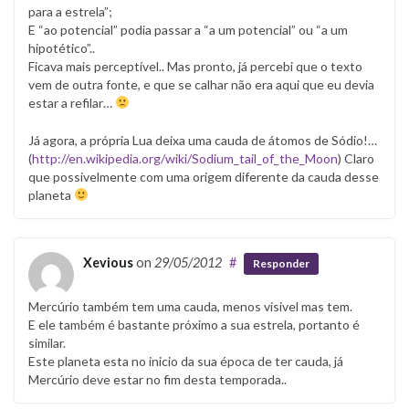
para a estrela”;
E “ao potencial” podia passar a “a um potencial” ou “a um
hipotético”..
Ficava mais perceptível.. Mas pronto, já percebi que o texto
vem de outra fonte, e que se calhar não era aqui que eu devia
estar a refilar…
Já agora, a própria Lua deixa uma cauda de átomos de Sódio!…
(
http://en.wikipedia.org/wiki/Sodium_tail_of_the_Moon
) Claro
que possivelmente com uma origem diferente da cauda desse
planeta
Xevious
on
29/05/2012
#
Responder
Mercúrio também tem uma cauda, menos visivel mas tem.
E ele também é bastante próximo a sua estrela, portanto é
similar.
Este planeta esta no inicio da sua época de ter cauda, já
Mercúrio deve estar no fim desta temporada..