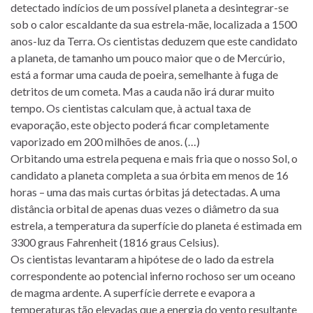
detectado indícios de um possível planeta a desintegrar-se
sob o calor escaldante da sua estrela-mãe, localizada a 1500
anos-luz da Terra. Os cientistas deduzem que este candidato
a planeta, de tamanho um pouco maior que o de Mercúrio,
está a formar uma cauda de poeira, semelhante à fuga de
detritos de um cometa. Mas a cauda não irá durar muito
tempo. Os cientistas calculam que, à actual taxa de
evaporação, este objecto poderá ficar completamente
vaporizado em 200 milhões de anos. (…)
Orbitando uma estrela pequena e mais fria que o nosso Sol, o
candidato a planeta completa a sua órbita em menos de 16
horas – uma das mais curtas órbitas já detectadas. A uma
distância orbital de apenas duas vezes o diâmetro da sua
estrela, a temperatura da superfície do planeta é estimada em
3300 graus Fahrenheit (1816 graus Celsius).
Os cientistas levantaram a hipótese de o lado da estrela
correspondente ao potencial inferno rochoso ser um oceano
de magma ardente. A superfície derrete e evapora a
temperaturas tão elevadas que a energia do vento resultante