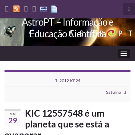
Tog
sea
AstroPT – Informação e
Search for:
for
Educação Científica
Togg
navig
2012 KP24
Saturno
KIC 12557548 é um
MAI
29
planeta que se está a
evaporar