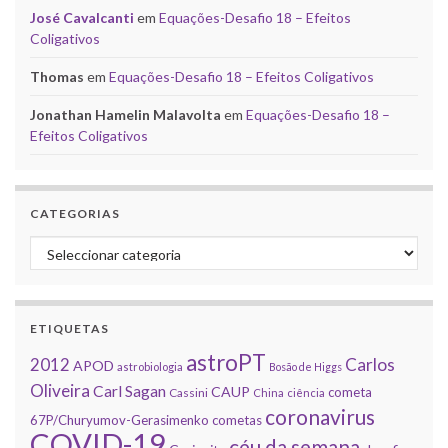
José Cavalcanti
em
Equações-Desafio 18 – Efeitos
Coligativos
Thomas
em
Equações-Desafio 18 – Efeitos Coligativos
Jonathan Hamelin Malavolta
em
Equações-Desafio 18 –
Efeitos Coligativos
CATEGORIAS
Categorias
ETIQUETAS
astroPT
2012
Carlos
APOD
astrobiologia
Bosão de Higgs
Oliveira
Carl Sagan
CAUP
cometa
Cassini
China
ciência
coronavirus
67P/Churyumov-Gerasimenko
cometas
COVID-19
céu da semana