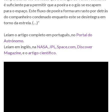
é suficiente para permitir que a poeira e o gás se escapem
para o espaço. Este fluxo de poeira forma um rasto por detrás
do companheiro condenado enquanto este se desintegra em
torno da estrela. (…)”
Leiam o artigo completo em português, no
Portal do
Astrónomo
.
Leiam em inglês, na
NASA
,
JPL
,
Space.com
,
Discover
Magazine
, e o
artigo científico
.