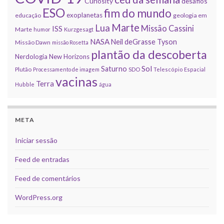
Curiosity
desafios
ESO
fim do mundo
exoplanetas
educação
geologia em
Marte
Lua
Missão Cassini
ISS
Marte
humor
Kurzgesagt
NASA
Neil deGrasse Tyson
Missão Dawn
missão Rosetta
plantão da descoberta
Nerdologia
New Horizons
Sol
Saturno
Plutão
Processamento de imagem
SDO
Telescópio Espacial
vacinas
Terra
Hubble
água
META
Iniciar sessão
Feed de entradas
Feed de comentários
WordPress.org