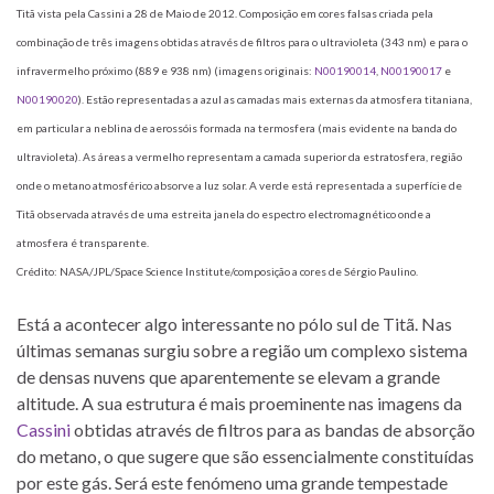
Titã vista pela Cassini a 28 de Maio de 2012. Composição em cores falsas criada pela
combinação de três imagens obtidas através de filtros para o ultravioleta (343 nm) e para o
infravermelho próximo (889 e 938 nm) (imagens originais:
N00190014
,
N00190017
e
N00190020
). Estão representadas a azul as camadas mais externas da atmosfera titaniana,
em particular a neblina de aerossóis formada na termosfera (mais evidente na banda do
ultravioleta). As áreas a vermelho representam a camada superior da estratosfera, região
onde o metano atmosférico absorve a luz solar. A verde está representada a superfície de
Titã observada através de uma estreita janela do espectro electromagnético onde a
atmosfera é transparente.
Crédito: NASA/JPL/Space Science Institute/composição a cores de Sérgio Paulino.
Está a acontecer algo interessante no pólo sul de Titã. Nas
últimas semanas surgiu sobre a região um complexo sistema
de densas nuvens que aparentemente se elevam a grande
altitude. A sua estrutura é mais proeminente nas imagens da
Cassini
obtidas através de filtros para as bandas de absorção
do metano, o que sugere que são essencialmente constituídas
por este gás. Será este fenómeno uma grande tempestade