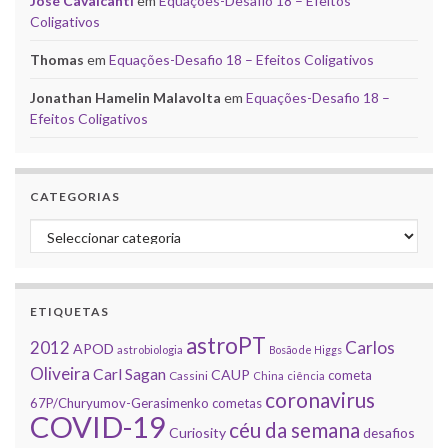
José Cavalcanti
em
Equações-Desafio 18 – Efeitos
Coligativos
Thomas
em
Equações-Desafio 18 – Efeitos Coligativos
Jonathan Hamelin Malavolta
em
Equações-Desafio 18 –
Efeitos Coligativos
CATEGORIAS
Categorias
ETIQUETAS
astroPT
2012
Carlos
APOD
astrobiologia
Bosão de Higgs
Oliveira
Carl Sagan
CAUP
cometa
Cassini
China
ciência
coronavirus
67P/Churyumov-Gerasimenko
cometas
COVID-19
céu da semana
Curiosity
desafios