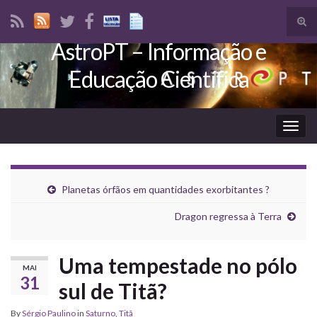
Tog
sear
AstroPT – Informação e
Search for:
for
Educação Científica
Togg
navig
Planetas órfãos em quantidades exorbitantes ?
Dragon regressa à Terra
Uma tempestade no pólo
MAI
31
sul de Titã?
By
Sérgio Paulino
in
Saturno
,
Titã