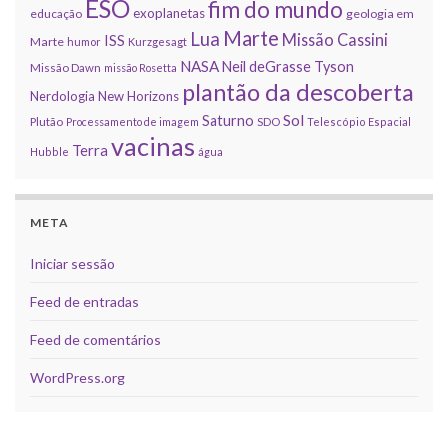
ESO
fim do mundo
exoplanetas
educação
geologia em
Marte
Lua
Missão Cassini
ISS
Marte
humor
Kurzgesagt
NASA
Neil deGrasse Tyson
Missão Dawn
missão Rosetta
plantão da descoberta
Nerdologia
New Horizons
Sol
Saturno
Plutão
Processamento de imagem
SDO
Telescópio Espacial
vacinas
Terra
Hubble
água
META
Iniciar sessão
Feed de entradas
Feed de comentários
WordPress.org