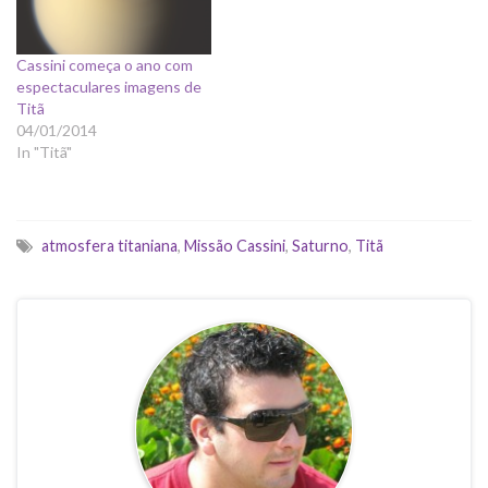
Cassini começa o ano com
espectaculares imagens de
Titã
04/01/2014
In "Titã"
atmosfera titaniana
,
Missão Cassini
,
Saturno
,
Titã