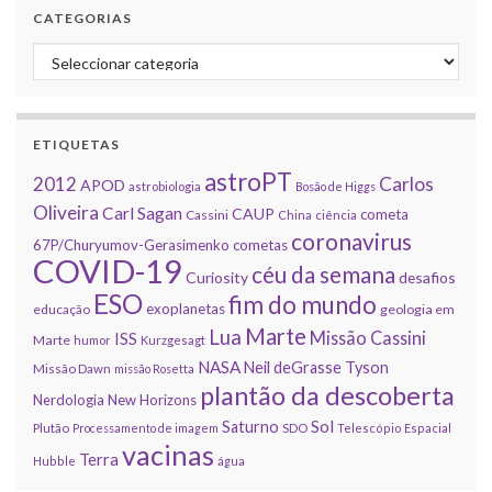
CATEGORIAS
Categorias
ETIQUETAS
astroPT
2012
Carlos
APOD
astrobiologia
Bosão de Higgs
Oliveira
Carl Sagan
CAUP
cometa
Cassini
China
ciência
coronavirus
67P/Churyumov-Gerasimenko
cometas
COVID-19
céu da semana
Curiosity
desafios
ESO
fim do mundo
exoplanetas
educação
geologia em
Marte
Lua
Missão Cassini
ISS
Marte
humor
Kurzgesagt
NASA
Neil deGrasse Tyson
Missão Dawn
missão Rosetta
plantão da descoberta
Nerdologia
New Horizons
Sol
Saturno
Plutão
Processamento de imagem
SDO
Telescópio Espacial
vacinas
Terra
Hubble
água