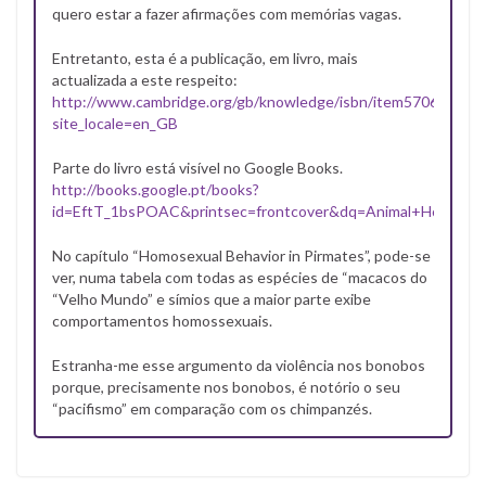
quero estar a fazer afirmações com memórias vagas.
Entretanto, esta é a publicação, em livro, mais
actualizada a este respeito:
http://www.cambridge.org/gb/knowledge/isbn/item5706975/?
site_locale=en_GB
Parte do livro está visível no Google Books.
http://books.google.pt/books?
id=EftT_1bsPOAC&printsec=frontcover&dq=Animal+Homosex
No capítulo “Homosexual Behavior in Pirmates”, pode-se
ver, numa tabela com todas as espécies de “macacos do
“Velho Mundo” e símios que a maior parte exibe
comportamentos homossexuais.
Estranha-me esse argumento da violência nos bonobos
porque, precisamente nos bonobos, é notório o seu
“pacifismo” em comparação com os chimpanzés.