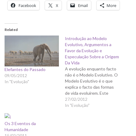
Facebook
X
Email
More
Related
Introdução ao Modelo
Evolutivo, Argumentos a
Favor da Evolução e
Especulação Sobre a Origem
Da Vida
A evolução enquanto facto
Elefantes do Passado
não é o Modelo Evolutivo. O
09/05/2012
Modelo Evolutivo é o que
In "Evolução"
explica o facto das formas
de vida evoluirem. Este
texto procura dar a
27/02/2012
conhecer um pouco das
In "Evolução"
duas coisas. É longo e
espero que valha a pena. A
Os 3 Eventos da
Teoria da Evolução é uma
Humanidade
das teorias…
15/02/2011