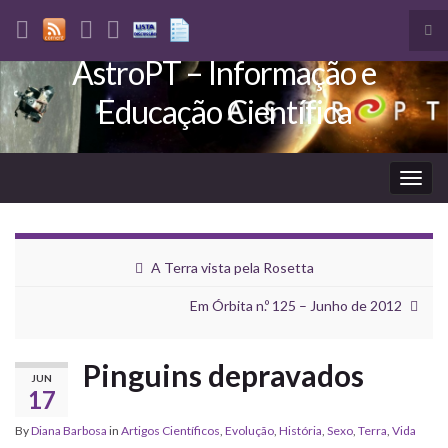
Tog
sea
AstroPT – Informação e
Search for:
for
Educação Científica
Togg
navig
A Terra vista pela Rosetta
Em Órbita n.º 125 – Junho de 2012
Pinguins depravados
JUN
17
By
Diana Barbosa
in
Artigos Científicos
,
Evolução
,
História
,
Sexo
,
Terra
,
Vida