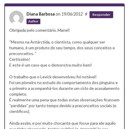
Diana Barbosa
on
19/06/2012
#
Responder
Author
Obrigada pelo comentário, Manel!
“Mesmo na Antárctida, o cientista, como qualquer ser
humano, é um produto do seu tempo, dos seus conceitos e
preconceitos. ”
Certíssimo!
E este é um caso que o demonstra muito bem!
O trabalho que o Levick desenvolveu foi notável!
Foi um pioneiro no estudo do comportamento dos pinguins e
o primeiro a acompanhá-los durante um ciclo de acasalamento
completo.
É realmente uma pena que todas estas observações ficassem
“perdidas” por tanto tempo devido a preconceitos sociais (e
científicos).
Ainda assim, e por muito chocante que fosse para ele aquilo
que tinha observado, tentou publicá-lo, transmiti-lo aos