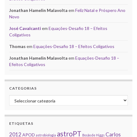
Jonathan Hamelin Malavolta
em
Feliz Natal e Próspero Ano
Novo
José Cavalcanti
em
Equações-Desafio 18 – Efeitos
Coligativos
Thomas
em
Equações-Desafio 18 – Efeitos Coligativos
Jonathan Hamelin Malavolta
em
Equações-Desafio 18 –
Efeitos Coligativos
CATEGORIAS
Categorias
ETIQUETAS
astroPT
2012
Carlos
APOD
astrobiologia
Bosão de Higgs