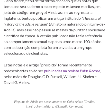
Cabo Adare, ficou de tal forma chocado que as notas que
tomou no seu caderno a este respeito estavam escritas, em
jeito de código, em grego! Ainda assim, ao regressar a
Inglaterra, tentou publicar um artigo intitulado
“The natural
history of the adelie penguin”
(A história natural do pinguim-de-
Adélia), mas esse não passou as malhas da puritana sociedade
científica da época. A versão publicada não fazia referência
ao comportamento sexual e apenas umas meras 100 cópias
com a descrição completa foram enviadas a um grupo
seleccionado de cientistas.
Estas notas e o artigo “proibido” foram recentemente
redescobertas e vão ser
publicadas na revista
Polar Record
,
pelas mãos de Douglas G.D. Russell, William J.L. Sladen e
David G. Ainley.
Pinguins-de-Adélia em acasalamento no Cabo Adare (Crédito:
TheBrockenInaGlory, Wikimedia Commons)