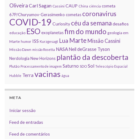
Oliveira
Carl Sagan
CAUP
cometa
Cassini
China
ciência
coronavirus
67P/Churyumov-Gerasimenko
cometas
COVID-19
céu da semana
Curiosity
desafios
ESO
fim do mundo
exoplanetas
educação
geologia em
Marte
Lua
Missão Cassini
ISS
Marte
humor
Kurzgesagt
NASA
Neil deGrasse Tyson
Missão Dawn
missão Rosetta
plantão da descoberta
Nerdologia
New Horizons
Sol
Saturno
Plutão
Processamento de imagem
SDO
Telescópio Espacial
vacinas
Terra
Hubble
água
META
Iniciar sessão
Feed de entradas
Feed de comentários