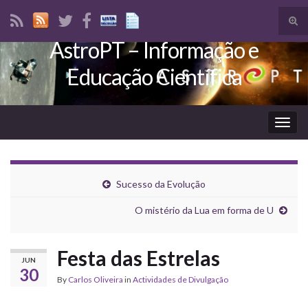
Tog
sear
AstroPT – Informação e
Search for:
for
Educação Científica
Togg
navig
Sucesso da Evolução
O mistério da Lua em forma de U
Festa das Estrelas
JUN
30
By
Carlos Oliveira
in
Actividades de Divulgação