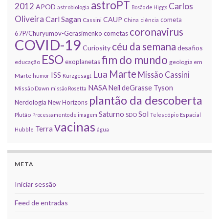
astroPT
2012
Carlos
APOD
astrobiologia
Bosão de Higgs
Oliveira
Carl Sagan
CAUP
cometa
Cassini
China
ciência
coronavirus
67P/Churyumov-Gerasimenko
cometas
COVID-19
céu da semana
Curiosity
desafios
ESO
fim do mundo
exoplanetas
educação
geologia em
Marte
Lua
Missão Cassini
ISS
Marte
humor
Kurzgesagt
NASA
Neil deGrasse Tyson
Missão Dawn
missão Rosetta
plantão da descoberta
Nerdologia
New Horizons
Sol
Saturno
Plutão
Processamento de imagem
SDO
Telescópio Espacial
vacinas
Terra
Hubble
água
META
Iniciar sessão
Feed de entradas