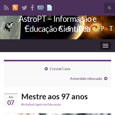
Tog
sear
AstroPT – Informação e
Search for:
for
Educação Científica
Togg
navig
Crystal Cave
Asteróide rebocado
Mestre aos 97 anos
JUL
07
By
Rafael Ligeiro
in
Educação