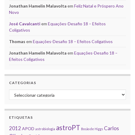
Jonathan Hamelin Malavolta
em
Feliz Natal e Próspero Ano
Novo
José Cavalcanti
em
Equações-Desafio 18 – Efeitos
Coligativos
Thomas
em
Equações-Desafio 18 – Efeitos Coligativos
Jonathan Hamelin Malavolta
em
Equações-Desafio 18 –
Efeitos Coligativos
CATEGORIAS
Categorias
ETIQUETAS
astroPT
2012
Carlos
APOD
astrobiologia
Bosão de Higgs