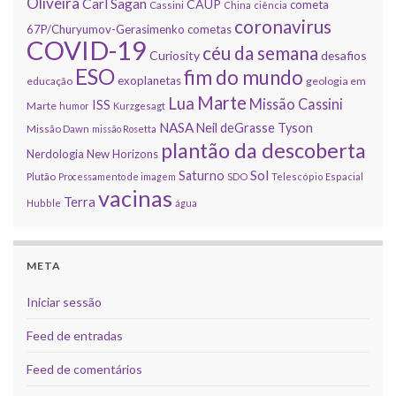
Oliveira
Carl Sagan
CAUP
cometa
Cassini
China
ciência
coronavirus
67P/Churyumov-Gerasimenko
cometas
COVID-19
céu da semana
Curiosity
desafios
ESO
fim do mundo
exoplanetas
educação
geologia em
Marte
Lua
Missão Cassini
ISS
Marte
humor
Kurzgesagt
NASA
Neil deGrasse Tyson
Missão Dawn
missão Rosetta
plantão da descoberta
Nerdologia
New Horizons
Sol
Saturno
Plutão
Processamento de imagem
SDO
Telescópio Espacial
vacinas
Terra
Hubble
água
META
Iniciar sessão
Feed de entradas
Feed de comentários