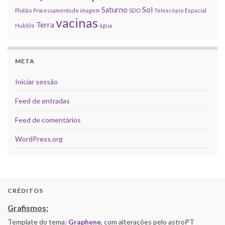
Sol
Saturno
Plutão
Processamento de imagem
SDO
Telescópio Espacial
vacinas
Terra
Hubble
água
META
Iniciar sessão
Feed de entradas
Feed de comentários
WordPress.org
CRÉDITOS
Grafismos:
Template do tema:
Graphene
, com alterações pelo astroPT