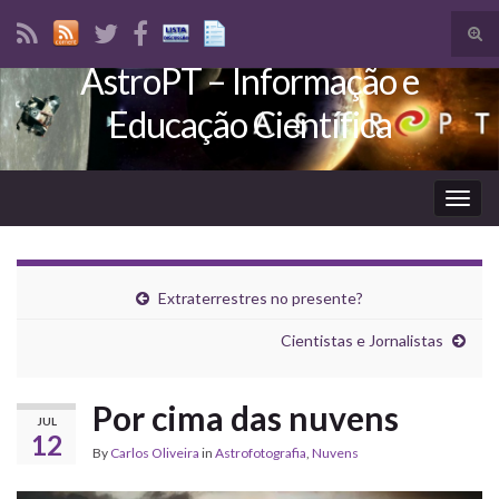
Tog
sear
AstroPT – Informação e
Search for:
for
Educação Científica
Togg
navig
Extraterrestres no presente?
Cientistas e Jornalistas
Por cima das nuvens
JUL
12
By
Carlos Oliveira
in
Astrofotografia
,
Nuvens