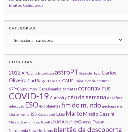
Efeitos Coligativos
CATEGORIAS
Categorias
ETIQUETAS
astroPT
2012
Carlos
APOD
astrobiologia
Bosão de Higgs
Oliveira
Carl Sagan
CAUP
cometa
Cassini
China
ciência
coronavirus
67P/Churyumov-Gerasimenko
cometas
COVID-19
céu da semana
Curiosity
desafios
ESO
fim do mundo
exoplanetas
educação
geologia em
Marte
Lua
Missão Cassini
ISS
Marte
humor
Kurzgesagt
NASA
Neil deGrasse Tyson
Missão Dawn
missão Rosetta
plantão da descoberta
Nerdologia
New Horizons