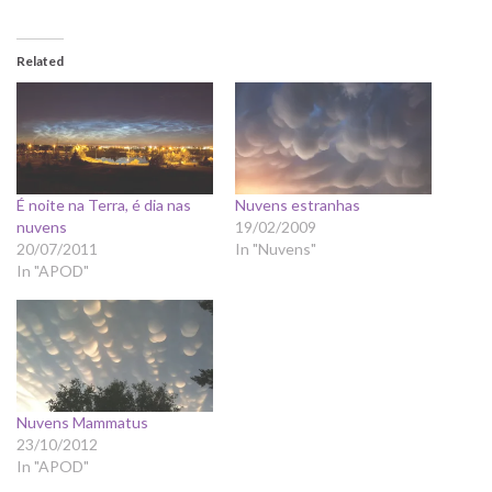
Related
É noite na Terra, é dia nas
Nuvens estranhas
nuvens
19/02/2009
20/07/2011
In "Nuvens"
In "APOD"
Nuvens Mammatus
23/10/2012
In "APOD"