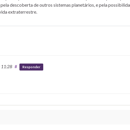
 pela descoberta de outros sistemas planetários, e pela possibilid
vida extraterrestre.
t 11:28
#
Responder