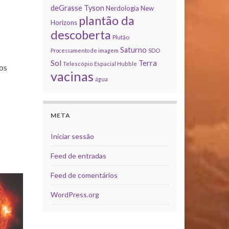
deGrasse Tyson
Nerdologia
New
plantão da
Horizons
descoberta
Plutão
Saturno
Processamento de imagem
SDO
Sol
Terra
Telescópio Espacial Hubble
 os
vacinas
água
META
Iniciar sessão
Feed de entradas
Feed de comentários
WordPress.org