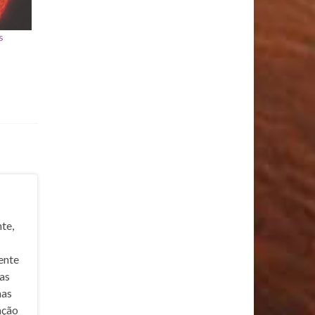
s
te,
ente
nas
mas
ação