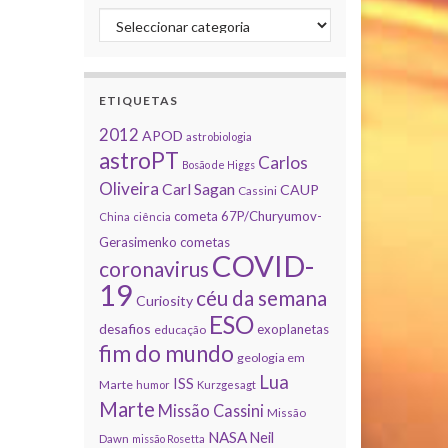
Categorias
ETIQUETAS
2012
APOD
astrobiologia
astroPT
Carlos
Bosão de Higgs
Oliveira
Carl Sagan
CAUP
Cassini
cometa 67P/Churyumov-
China
ciência
Gerasimenko
cometas
COVID-
coronavirus
19
céu da semana
Curiosity
ESO
desafios
exoplanetas
educação
fim do mundo
geologia em
Lua
ISS
Marte
humor
Kurzgesagt
Marte
Missão Cassini
Missão
NASA
Neil
Dawn
missão Rosetta