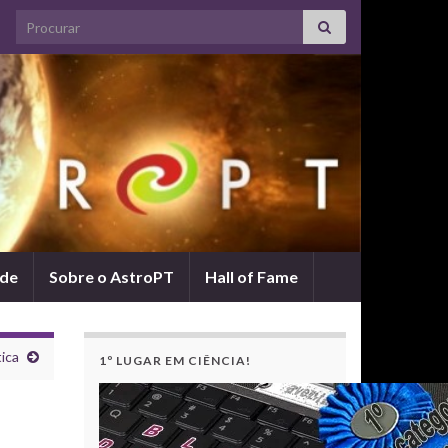
Search for:
ade
Sobre o AstroPT
Hall of Fame
tica
1º LUGAR EM CIÊNCIA!