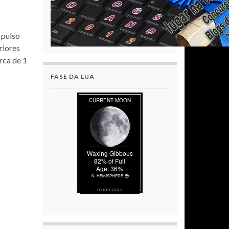
 pulso
riores
rca de 1
FASE DA LUA
moon data