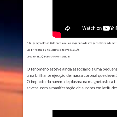
A fulguração classe-X de ontem numa sequência de imagens obtidas durante
um filtro para o ultravioleta extremo (131 Å).
Crédito: SDO(NASA)/AIA consortium.
O fenómeno esteve ainda associado a uma pequena t
uma brilhante ejecção de massa coronal que deverá 
O impacto da nuvem de plasma na magnetosfera t
severa, com a manifestação de auroras em latitude