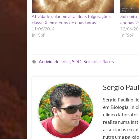
Atividade solar em alta: duas fulgurações
Sol emite
classe X em menos de duas horas!
apenas 2
11/06/2014
12/06/20
In "Sol"
In "Sol"
Actividade solar
,
SDO
,
Sol
,
solar flares
Sérgio Pau
Sérgio Paulino li
em Biologia. Inic
clínico laborato
realiza numa inst
associadas em al
nutre uma paixão