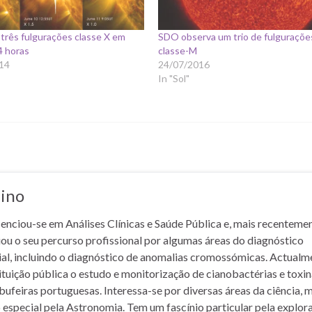
 três fulgurações classe X em
SDO observa um trio de fulguraçõe
4 horas
classe-M
14
24/07/2016
In "Sol"
lino
cenciou-se em Análises Clínicas e Saúde Pública e, mais recentemen
iou o seu percurso profissional por algumas áreas do diagnóstico
rial, incluindo o diagnóstico de anomalias cromossómicas. Actualm
ituição pública o estudo e monitorização de cianobactérias e toxi
bufeiras portuguesas. Interessa-se por diversas áreas da ciência, 
 especial pela Astronomia. Tem um fascínio particular pela explor