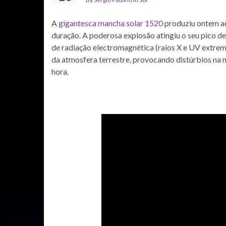
A
gigantesca mancha solar 1520
produziu ontem ao
duração. A poderosa explosão atingiu o seu pico de
de radiação electromagnética (raios X e UV extrem
da atmosfera terrestre, provocando distúrbios na 
hora.