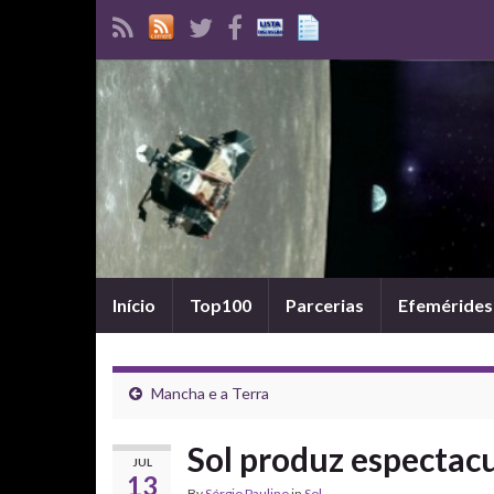
Início
Top100
Parcerias
Efemérides
Mancha e a Terra
Sol produz espectacu
JUL
13
By
Sérgio Paulino
in
Sol