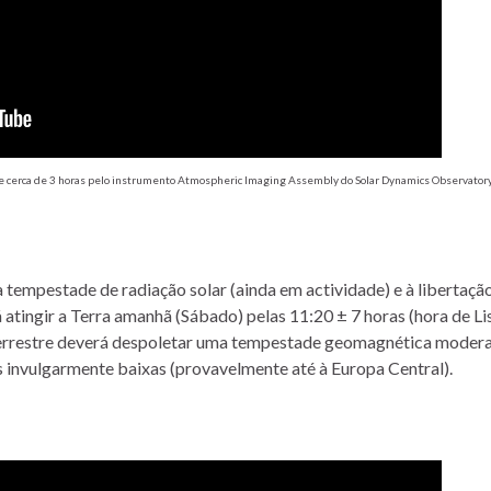
 cerca de 3 horas pelo instrumento Atmospheric Imaging Assembly do Solar Dynamics Observatory
empestade de radiação solar (ainda em actividade) e à libertaçã
atingir a Terra amanhã (Sábado) pelas 11:20 ± 7 horas (hora de Li
errestre deverá despoletar uma tempestade geomagnética moder
s invulgarmente baixas (provavelmente até à Europa Central).