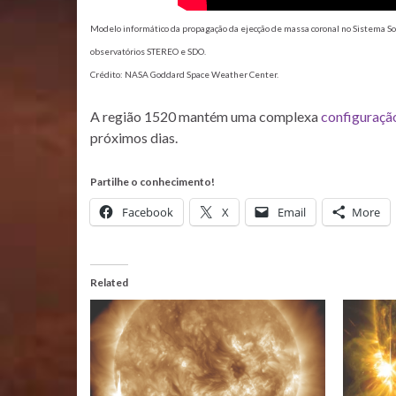
Modelo informático da propagação da ejecção de massa coronal no Sistema S
observatórios STEREO e SDO.
Crédito: NASA Goddard Space Weather Center.
A região 1520 mantém uma complexa
configuraçã
próximos dias.
Partilhe o conhecimento!
Facebook
X
Email
More
Related