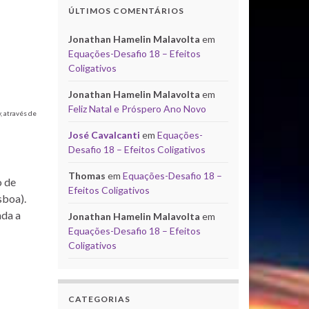
ÚLTIMOS COMENTÁRIOS
Jonathan Hamelin Malavolta
em
Equações-Desafio 18 – Efeitos
Coligativos
Jonathan Hamelin Malavolta
em
Feliz Natal e Próspero Ano Novo
, através de
José Cavalcanti
em
Equações-
Desafio 18 – Efeitos Coligativos
Thomas
em
Equações-Desafio 18 –
o de
Efeitos Coligativos
sboa).
ada a
Jonathan Hamelin Malavolta
em
Equações-Desafio 18 – Efeitos
Coligativos
CATEGORIAS