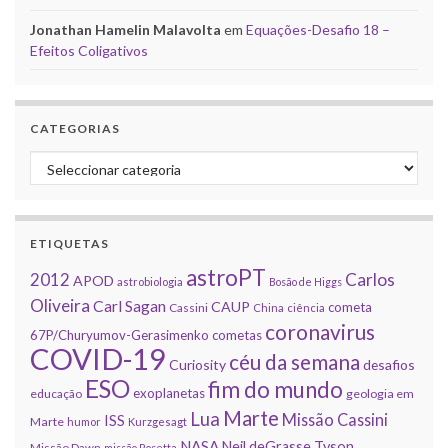
Jonathan Hamelin Malavolta
em
Equações-Desafio 18 –
Efeitos Coligativos
CATEGORIAS
Categorias
ETIQUETAS
astroPT
2012
Carlos
APOD
astrobiologia
Bosão de Higgs
Oliveira
Carl Sagan
CAUP
cometa
Cassini
China
ciência
coronavirus
67P/Churyumov-Gerasimenko
cometas
COVID-19
céu da semana
Curiosity
desafios
ESO
fim do mundo
exoplanetas
educação
geologia em
Marte
Lua
Missão Cassini
ISS
Marte
humor
Kurzgesagt
NASA
Neil deGrasse Tyson
Missão Dawn
missão Rosetta