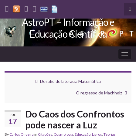
Tog
sea
AstroPT – Informação e
Search for:
for
Educação Científica
Togg
navig
Desafio de Literacia Matemática
O regresso de Machholz
Do Caos dos Confrontos
JUL
17
pode nascer a Luz
By
Carlos Oliveira
in
Citações
,
Cosmologia
,
Educação
,
Livros
,
Teorias