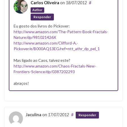
Carlos Oliveira
on
18/07/2012
#
Author
Responder
Eu gosto dos livros do Pickover:
http://www.amazon.com/The-Pattern-Book-Fractals-
Nature/dp/981021426X
http://www.amazon.com/Clifford-A.-
Pickover/e/B000AQ13EG/ref=ntt_athr_dp_pel_1
Mas ligado ao Caos, talvez este?
http://www.amazon.com/Chaos-Fractals-New-
Frontiers-Science/dp/0387202293
abraços!
Jaculina
on
17/07/2012
#
Responder