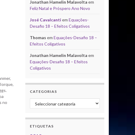
Jonathan Hamelin Malavolta
em
Feliz Natal e Próspero Ano Novo
José Cavalcanti
em
Equações-
Desafio 18 – Efeitos Coligativos
Thomas
em
Equações-Desafio 18 –
Efeitos Coligativos
Jonathan Hamelin Malavolta
em
Equações-Desafio 18 – Efeitos
Coligativos
anmer,
Iorque,
ggs.
CATEGORIAS
oa
Categorias
s no
, por
tículas
ETIQUETAS