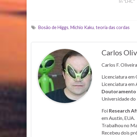
In "LHC"
Bosão de Higgs
,
Michio Kaku
,
teoria das cordas
Carlos Oliv
Carlos F. Oliveir
Licenciatura em 
Licenciatura em 
Doutoramento e
Universidade do 
Foi
Research Af
em Austin, EUA.
Trabalhou no Mar
Recebeu dois pré