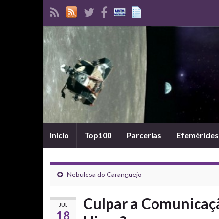
Início
Top100
Parcerias
Efemérides
Nebulosa do Caranguejo
Culpar a Comunicação
JUL
18