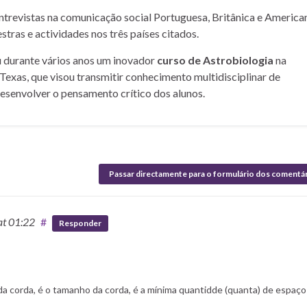
entrevistas na comunicação social Portuguesa, Britânica e American
stras e actividades nos três países citados.
u durante vários anos um inovador
curso de Astrobiologia
na
Texas, que visou transmitir conhecimento multidisciplinar de
desenvolver o pensamento crítico dos alunos.
Passar directamente para o formulário dos comentá
at 01:22
#
Responder
 corda, é o tamanho da corda, é a mínima quantidde (quanta) de espaço