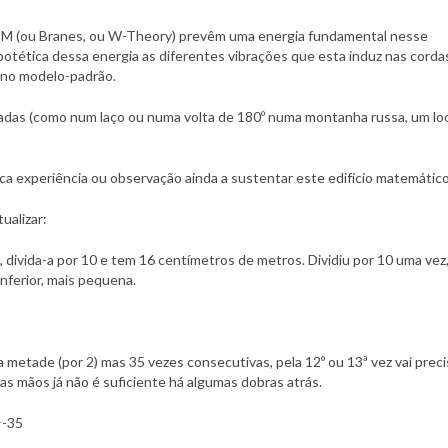
ia-M (ou Branes, ou W-Theory) prevêm uma energia fundamental nesse
potética dessa energia as diferentes vibrações que esta induz nas cordas
 no modelo-padrão.
chadas (como num laço ou numa volta de 180º numa montanha russa, um lo
nica experiência ou observação ainda a sustentar este edifício matemático
ualizar:
ivida-a por 10 e tem 16 centímetros de metros. Dividiu por 10 uma vez,
ferior, mais pequena.
 metade (por 2) mas 35 vezes consecutivas, pela 12º ou 13ª vez vai preci
s mãos já não é suficiente há algumas dobras atrás.
^-35