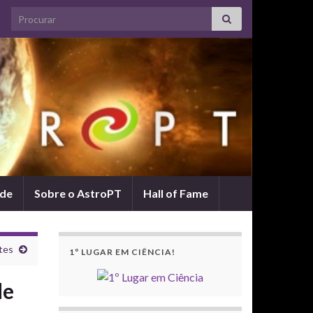
Search for:
ade
Sobre o AstroPT
Hall of Fame
tes
1º LUGAR EM CIÊNCIA!
de