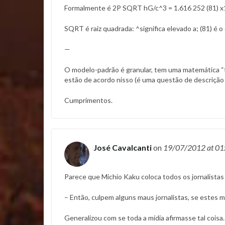
Formalmente é 2P SQRT hG/c^3 = 1.616 252 (81) x
SQRT é raiz quadrada: ^significa elevado a; (81) é o
—
O modelo-padrão é granular, tem uma matemática “fei
estão de acordo nisso (é uma questão de descrição
Cumprimentos.
José Cavalcanti
on
19/07/2012
at 01
Parece que Michio Kaku coloca todos os jornalistas 
– Então, culpem alguns maus jornalistas, se estes ma
Generalizou com se toda a mídia afirmasse tal coisa.