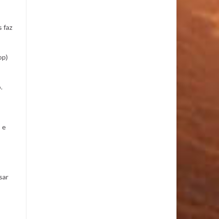
 faz
op)
.
 e
sar