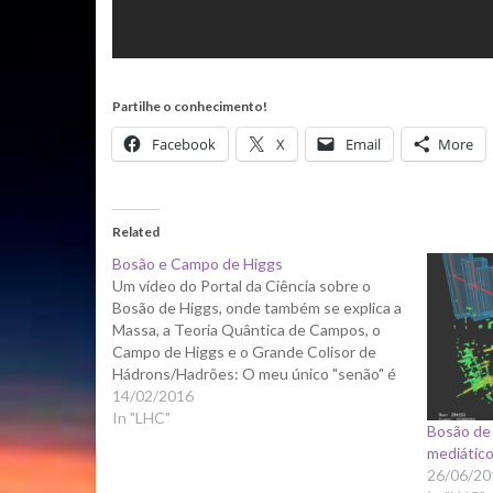
Partilhe o conhecimento!
Facebook
X
Email
More
Related
Bosão e Campo de Higgs
Um vídeo do Portal da Ciência sobre o
Bosão de Higgs, onde também se explica a
Massa, a Teoria Quântica de Campos, o
Campo de Higgs e o Grande Colisor de
Hádrons/Hadrões: O meu único "senão" é
a utilização da palavra "acreditamos" aos
14/02/2016
3:28. A crença não faz parte da…
In "LHC"
Bosão de 
mediátic
26/06/20