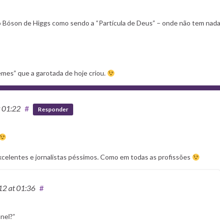
 o Bóson de Higgs como sendo a “Partícula de Deus” – onde não tem nada
memes” que a garotada de hoje criou.
t 01:22
#
Responder
excelentes e jornalistas péssimos. Como em todas as profissões
12
at 01:36
#
nel?”