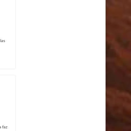
las
a faz