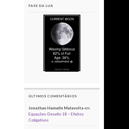
FASE DA LUA
moon data
ÚLTIMOS COMENTÁRIOS
Jonathan Hamelin Malavolta
em
Equações-Desafio 18 – Efeitos
Coligativos