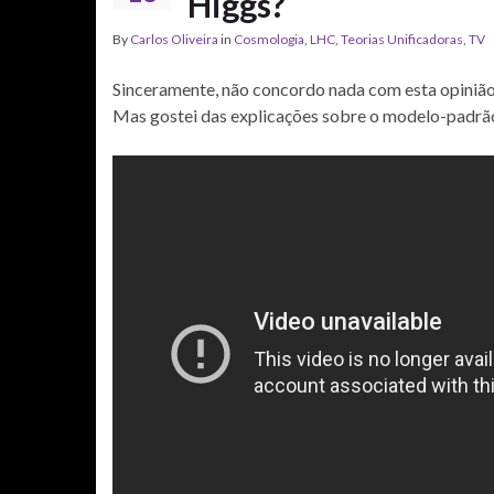
Higgs?
By
Carlos Oliveira
in
Cosmologia
,
LHC
,
Teorias Unificadoras
,
TV
Sinceramente, não concordo nada com esta opinião
Mas gostei das explicações sobre o modelo-padr