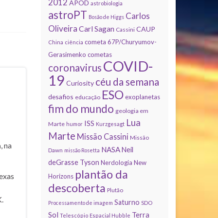
2012
APOD
astrobiologia
astroPT
Carlos
Bosão de Higgs
Oliveira
Carl Sagan
CAUP
Cassini
cometa 67P/Churyumov-
China
ciência
Gerasimenko
cometas
COVID-
coronavirus
19
céu da semana
Curiosity
ESO
desafios
exoplanetas
educação
fim do mundo
geologia em
Lua
ISS
Marte
humor
Kurzgesagt
Marte
Missão Cassini
Missão
a
, na
NASA
Neil
Dawn
missão Rosetta
deGrasse Tyson
Nerdologia
New
plantão da
exas
Horizons
descoberta
Plutão
.
Saturno
Processamento de imagem
SDO
Sol
Terra
Telescópio Espacial Hubble