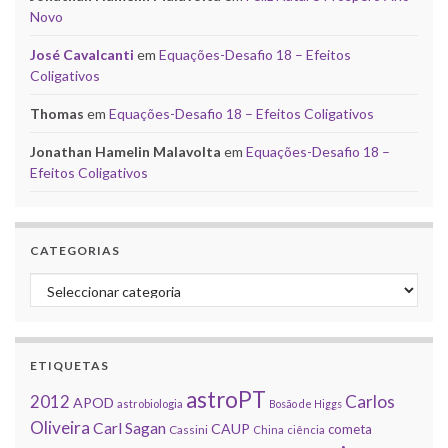
Novo
José Cavalcanti
em
Equações-Desafio 18 – Efeitos
Coligativos
Thomas
em
Equações-Desafio 18 – Efeitos Coligativos
Jonathan Hamelin Malavolta
em
Equações-Desafio 18 –
Efeitos Coligativos
CATEGORIAS
Categorias
ETIQUETAS
astroPT
2012
Carlos
APOD
astrobiologia
Bosão de Higgs
Oliveira
Carl Sagan
CAUP
cometa
Cassini
China
ciência