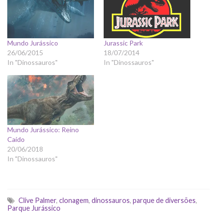
Mundo Jurássico
Jurassic Park
26/06/2015
18/07/2014
In "Dinossauros"
In "Dinossauros"
Mundo Jurássico: Reino
Caído
20/06/2018
In "Dinossauros"
Clive Palmer
,
clonagem
,
dinossauros
,
parque de diversões
,
Parque Jurássico