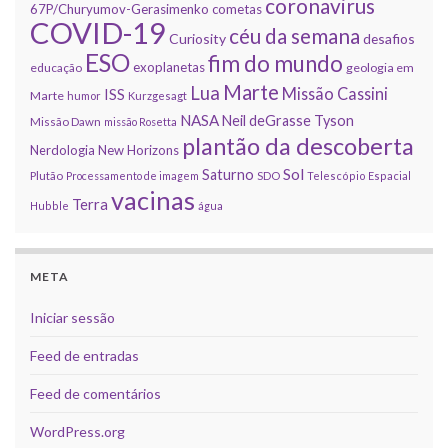
coronavirus
67P/Churyumov-Gerasimenko
cometas
COVID-19
céu da semana
Curiosity
desafios
ESO
fim do mundo
exoplanetas
educação
geologia em
Marte
Lua
Missão Cassini
ISS
Marte
humor
Kurzgesagt
NASA
Neil deGrasse Tyson
Missão Dawn
missão Rosetta
plantão da descoberta
Nerdologia
New Horizons
Sol
Saturno
Plutão
Processamento de imagem
SDO
Telescópio Espacial
vacinas
Terra
Hubble
água
META
Iniciar sessão
Feed de entradas
Feed de comentários
WordPress.org