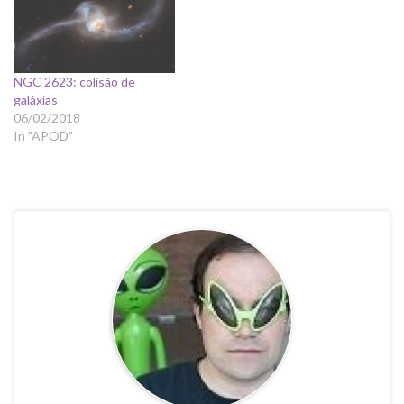
NGC 2623: colisão de
galáxias
06/02/2018
In "APOD"