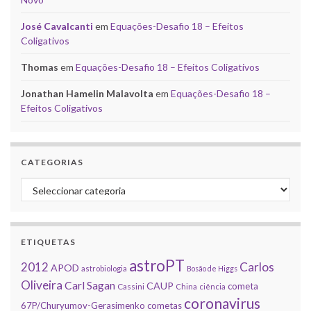
José Cavalcanti
em
Equações-Desafio 18 – Efeitos
Coligativos
Thomas
em
Equações-Desafio 18 – Efeitos Coligativos
Jonathan Hamelin Malavolta
em
Equações-Desafio 18 –
Efeitos Coligativos
CATEGORIAS
Categorias
ETIQUETAS
astroPT
2012
Carlos
APOD
astrobiologia
Bosão de Higgs
Oliveira
Carl Sagan
CAUP
cometa
Cassini
China
ciência
coronavirus
67P/Churyumov-Gerasimenko
cometas