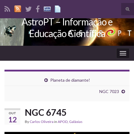
Tog
sear
AstroPT – Informação e
Search for:
for
Educação Científica
Togg
navig
Planeta de diamante!
NGC 7023
NGC 6745
OUT
12
By
Carlos Oliveira
in
APOD
,
Galáxias