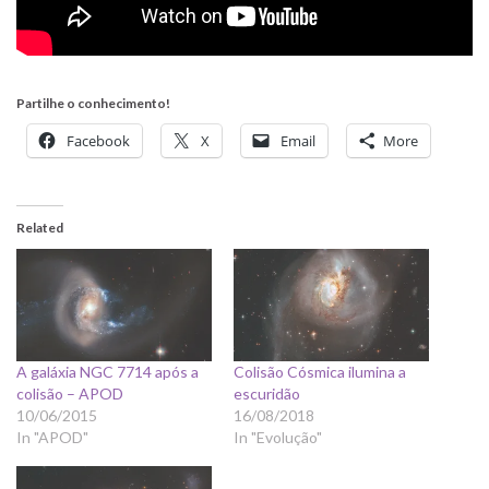
Partilhe o conhecimento!
Facebook
X
Email
More
Related
A galáxia NGC 7714 após a
Colisão Cósmica ilumina a
colisão – APOD
escuridão
10/06/2015
16/08/2018
In "APOD"
In "Evolução"