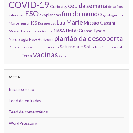
COVID-19
céu da semana
Curiosity
desafios
ESO
fim do mundo
exoplanetas
educação
geologia em
Marte
Lua
Missão Cassini
ISS
Marte
humor
Kurzgesagt
NASA
Neil deGrasse Tyson
Missão Dawn
missão Rosetta
plantão da descoberta
Nerdologia
New Horizons
Sol
Saturno
Plutão
Processamento de imagem
SDO
Telescópio Espacial
vacinas
Terra
Hubble
água
META
Iniciar sessão
Feed de entradas
Feed de comentários
WordPress.org