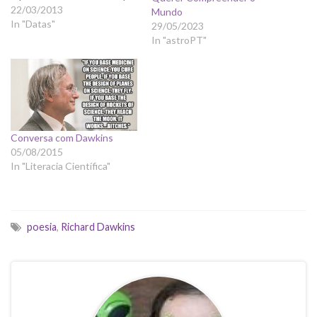
nos conta que "Há
22/03/2013
Mundo
verdadeira poesia no mundo
In "Datas"
29/05/2023
real; A Ciência é a poesia da
In "astroPT"
realidade" The Poetry of
Reality [Michael Shermer]
Science is the best…
Conversa com Dawkins
05/08/2015
In "Literacia Científica"
poesia
,
Richard Dawkins