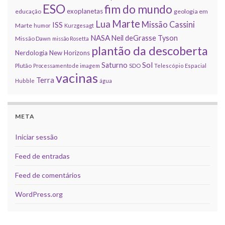
ESO
fim do mundo
exoplanetas
educação
geologia em
Marte
Lua
Missão Cassini
ISS
Marte
humor
Kurzgesagt
NASA
Neil deGrasse Tyson
Missão Dawn
missão Rosetta
plantão da descoberta
Nerdologia
New Horizons
Sol
Saturno
Plutão
Processamento de imagem
SDO
Telescópio Espacial
vacinas
Terra
Hubble
água
META
Iniciar sessão
Feed de entradas
Feed de comentários
WordPress.org