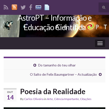
Tog
sear
AstroPT – Informação e
Search for:
for
Educação Científica
Togg
navig
Do tamanho do teu olhar
O Salto de Felix Baumgartner – Actualização
Poesia da Realidade
OUT
14
By
Carlos Oliveira
in
Arte
,
Ciência Importante
,
Citações