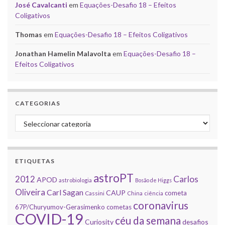
José Cavalcanti
em
Equações-Desafio 18 – Efeitos
Coligativos
Thomas
em
Equações-Desafio 18 – Efeitos Coligativos
Jonathan Hamelin Malavolta
em
Equações-Desafio 18 –
Efeitos Coligativos
CATEGORIAS
Categorias
ETIQUETAS
astroPT
2012
Carlos
APOD
astrobiologia
Bosão de Higgs
Oliveira
Carl Sagan
CAUP
cometa
Cassini
China
ciência
coronavirus
67P/Churyumov-Gerasimenko
cometas
COVID-19
céu da semana
Curiosity
desafios