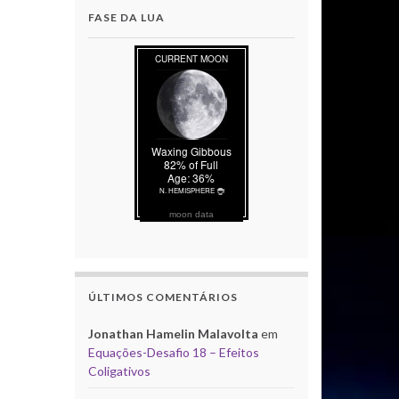
FASE DA LUA
moon data
ÚLTIMOS COMENTÁRIOS
Jonathan Hamelin Malavolta
em
Equações-Desafio 18 – Efeitos
Coligativos