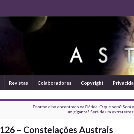
Revistas
Colaboradores
Copyright
Privacid
Enorme olho encontrado na Flórida. O que será? Será 
um gigante? Será de um extraterres
126 – Constelações Austrais