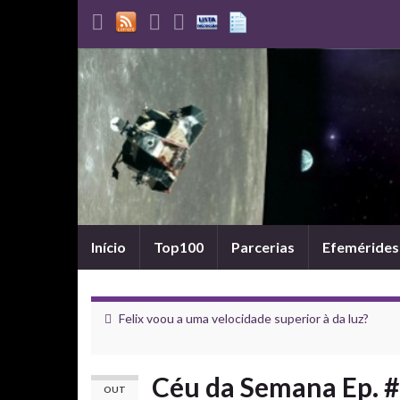
Início
Top100
Parcerias
Efemérides
Felix voou a uma velocidade superior à da luz?
Céu da Semana Ep. #
OUT