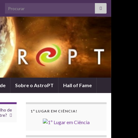
Search for:
ade
Sobre o AstroPT
Hall of Fame
olho de
1º LUGAR EM CIÊNCIA!
tre?