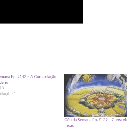
emana Ep. #142 – A Constelação
ídano
13
telações"
Céu da Semana Ep. #129 – Constel
Incas