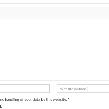
and handling of your data by this website.
*
l.