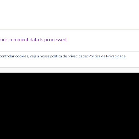
our comment data is processed.
ontrolar cookies, veja a nossa política de privacidade:
Política de Privacidade
Alojamento por Simbiose
troPT
lugins Wordpress: