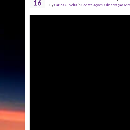
16
By
Carlos Oliveira
in
Constelações
,
Observação Ast