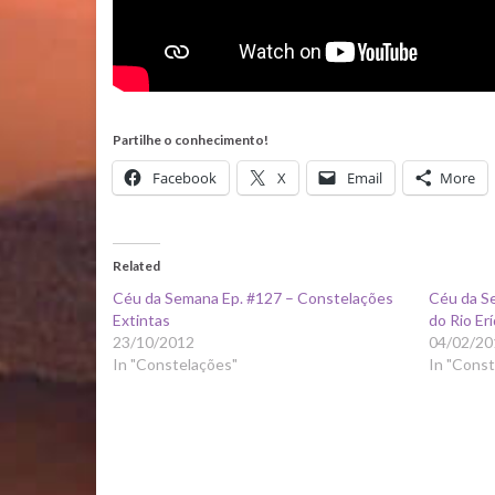
Partilhe o conhecimento!
Facebook
X
Email
More
Related
Céu da Semana Ep. #127 – Constelações
Céu da S
Extintas
do Rio Er
23/10/2012
04/02/20
In "Constelações"
In "Cons