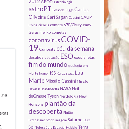
2012
APOD
astrobiologia
astroPT
Carlos
Bosão de Higgs
Oliveira
Carl Sagan
CAUP
Cassini
cometa 67P/Churyumov-
China
ciência
Gerasimenko
cometas
COVID-
coronavirus
19
céu da semana
Curiosity
ESO
desafios
exoplanetas
educação
fim do mundo
geologia em
Lua
ISS
Marte
humor
Kurzgesagt
Marte
Missão Cassini
Missão
NASA
Neil
Dawn
missão Rosetta
a
, na
deGrasse Tyson
Nerdologia
New
plantão da
Horizons
descoberta
exas
Plutão
Saturno
Processamento de imagem
SDO
.
Sol
Terra
Telescópio Espacial Hubble