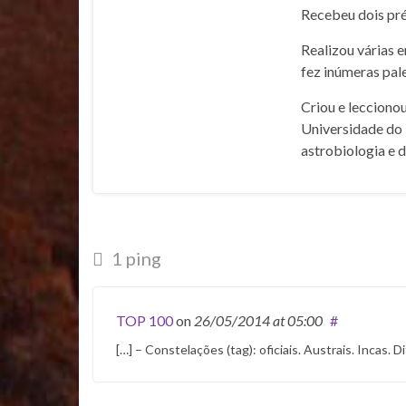
Recebeu dois pré
Realizou várias 
fez inúmeras pale
Criou e lecciono
Universidade do 
astrobiologia e 
1 ping
TOP 100
on
26/05/2014
at 05:00
#
[…] – Constelações (tag): oficiais. Austrais. Incas. D