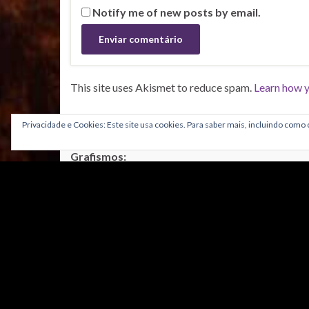
Notify me of new posts by email.
This site uses Akismet to reduce spam.
Learn how y
Privacidade e Cookies: Este site usa cookies. Para saber mais, incluindo como c
CRÉDITOS
Grafismos:
Template do tema:
Graphene
, com alterações pelo as
Adaptação do tema: Nuno Coimbra e Paulo Aguiar
Banner: Rui Borges
Logotipo astroPT:
José Raeiro
Ideia e Conceito:
Carlos Oliveira e Daniel Bento
Suporte Técnico, Programação, manutenção P