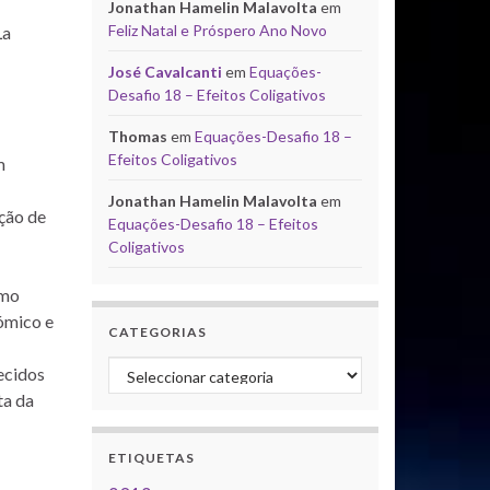
Jonathan Hamelin Malavolta
em
Feliz Natal e Próspero Ano Novo
La
José Cavalcanti
em
Equações-
Desafio 18 – Efeitos Coligativos
Thomas
em
Equações-Desafio 18 –
Efeitos Coligativos
m
Jonathan Hamelin Malavolta
em
cção de
Equações-Desafio 18 – Efeitos
Coligativos
omo
nómico e
CATEGORIAS
Categorias
ecidos
ta da
ETIQUETAS