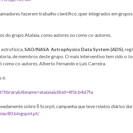
 amadores fazerem trabalho científico, quer integrados em grupos
os do grupo Atalaia, como autores ou como co-autores.
 astrofísica,
SAO/NASA Astrophysics Data System (ADS)
, reg
toria, de membros deste grupo. O mais interventivo tem sido o Jo
só como co-autores, Alberto Fernando e Luís Carreira.
s é:
ct?library&libname=atalaia&libid=4f0cb4d7fa
eadamente sobre δ Scorpii, campanha que teve relatos diários du
eiac80.blogspot.pt/