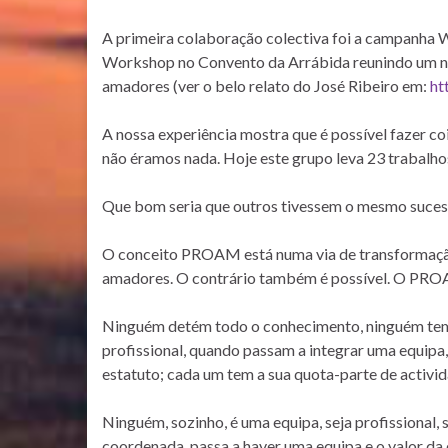
A primeira colaboração colectiva foi a campanha
Workshop no Convento da Arrábida reunindo um naipe
amadores (ver o belo relato do José Ribeiro em:
ht
A nossa experiência mostra que é possível fazer co
não éramos nada. Hoje este grupo leva 23 trabalho
Que bom seria que outros tivessem o mesmo suces
O conceito PROAM está numa via de transformação.
amadores. O contrário também é possível. O PROA
Ninguém detém todo o conhecimento, ninguém tem
profissional, quando passam a integrar uma equip
estatuto; cada um tem a sua quota-parte de activid
Ninguém, sozinho, é uma equipa, seja profissional,
coordenada, passa a haver uma equipa e o valor da 