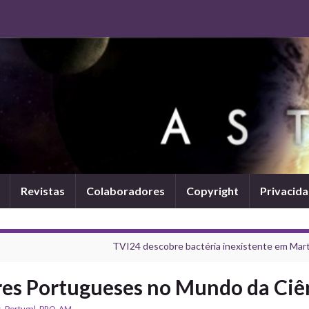
Revistas
Colaboradores
Copyright
Privacid
TVI24 descobre bactéria inexistente em Mart
s Portugueses no Mundo da Ciê
s
,
Portugal
,
PRO-AM