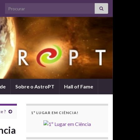
Search for:
ade
Sobre o AstroPT
Hall of Fame
e ?
1º LUGAR EM CIÊNCIA!
ncia