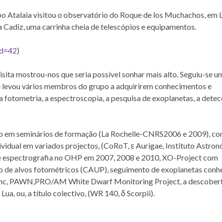
Atalaia visitou o observatório do Roque de los Muchachos, em 
 Cadiz, uma carrinha cheia de telescópios e equipamentos.
id=42
)
visita mostrou-nos que seria possível sonhar mais alto. Seguiu-se u
 levou vários membros do grupo a adquirirem conhecimentos e
 a fotometria, a espectroscopia, a pesquisa de exoplanetas, a dete
ção em seminários de formação (La Rochelle-CNRS2006 e 2009), c
vidual em variados projectos, (CoRoT, ε Aurigae, Instituto Astro
 de espectrografia no OHP em 2007, 2008 e 2010, XO-Project com
ão de alvos fotométricos (CAUP), seguimento de exoplanetas conh
nc, PAWN,PRO/AM White Dwarf Monitoring Project, a descober
ua, ou, a título colectivo, (WR 140, δ Scorpii).