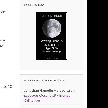
FASE DA LUA
 de
ista
sé
moon data
ÚLTIMOS COMENTÁRIOS
rante 10
Jonathan Hamelin Malavolta
em
Equações-Desafio 18 – Efeitos
Coligativos