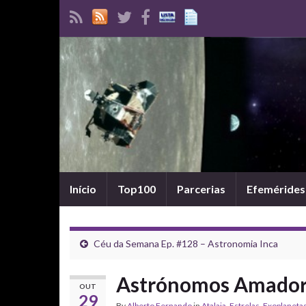
Início
Top100
Parcerias
Efemérides
Céu da Semana Ep. #128 – Astronomia Inca
Astrónomos Amadore
OUT
29
By
Alberto Fernando
in
Atalaia
,
Estrelas
,
Exoplaneta