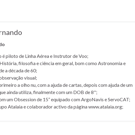
ernando
do
é piloto de Linha Aérea e Instrutor de Voo;
 História, filosofia e ciência em geral, bom como Astronomia e
de a década de 60;
observação visual;
primeiro a olho nu, com a ajuda de cartas, depois com ajuda de um
ue ainda utiliza, finalmente com um DOB de 8'';
om um Obsession de 15” equipado com ArgoNavis e ServoCAT;
o Atalaia e colaborador activo da página www.atalaia.org;