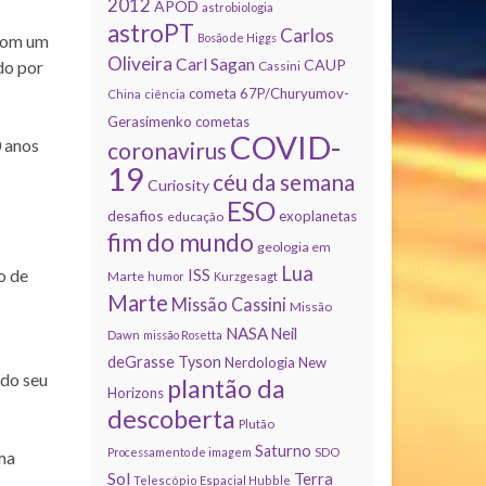
2012
APOD
astrobiologia
astroPT
Carlos
Bosão de Higgs
com um
Oliveira
Carl Sagan
CAUP
do por
Cassini
cometa 67P/Churyumov-
China
ciência
Gerasimenko
cometas
COVID-
0 anos
coronavirus
19
céu da semana
Curiosity
ESO
desafios
exoplanetas
educação
fim do mundo
geologia em
Lua
ISS
o de
Marte
humor
Kurzgesagt
Marte
Missão Cassini
Missão
NASA
Neil
Dawn
missão Rosetta
deGrasse Tyson
Nerdologia
New
 do seu
plantão da
Horizons
descoberta
Plutão
Saturno
Processamento de imagem
SDO
rma
Sol
Terra
Telescópio Espacial Hubble