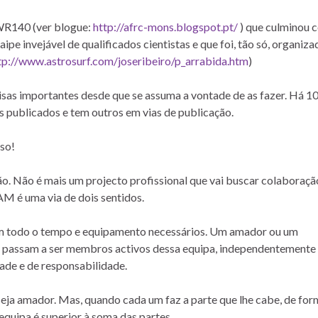
 WR140 (ver blogue:
http://afrc-mons.blogspot.pt/
) que culminou 
 invejável de qualificados cientistas e que foi, tão só, organiza
tp://www.astrosurf.com/joseribeiro/p_arrabida.htm
)
isas importantes desde que se assuma a vontade de as fazer. Há 1
s publicados e tem outros em vias de publicação.
so!
 Não é mais um projecto profissional que vai buscar colaboraçã
M é uma via de dois sentidos.
 todo o tempo e equipamento necessários. Um amador ou um
a, passam a ser membros activos dessa equipa, independentemente
ade e de responsabilidade.
 seja amador. Mas, quando cada um faz a parte que lhe cabe, de fo
equipa é superior à soma das partes.