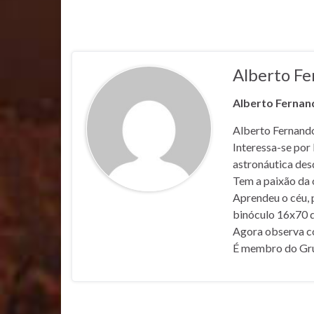
Alberto F
Alberto Fernan
Alberto Fernando 
Interessa-se por
astronáutica des
Tem a paixão da 
Aprendeu o céu, 
binóculo 16x70 q
Agora observa c
É membro do Grup