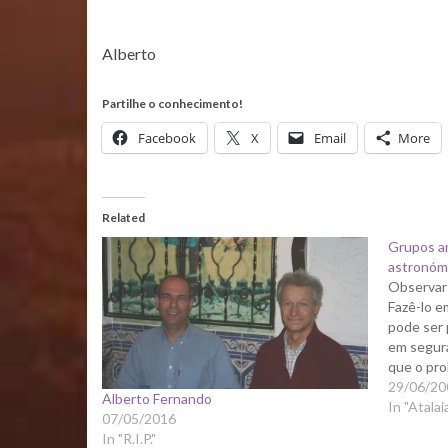
Alberto
Partilhe o conhecimento!
Facebook
X
Email
More
Related
Grupos a
astronóm
Observar 
Fazê-lo e
pode ser 
em segura
que o pro
companhi
29/06/20
Alberto Fernando
tenham o
In "Atalai
07/05/2016
e sobretu
In "R.I.P."