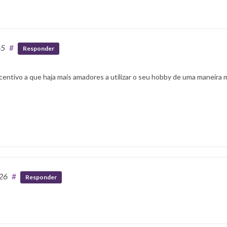
45
#
Responder
entivo a que haja mais amadores a utilizar o seu hobby de uma maneira 
:26
#
Responder