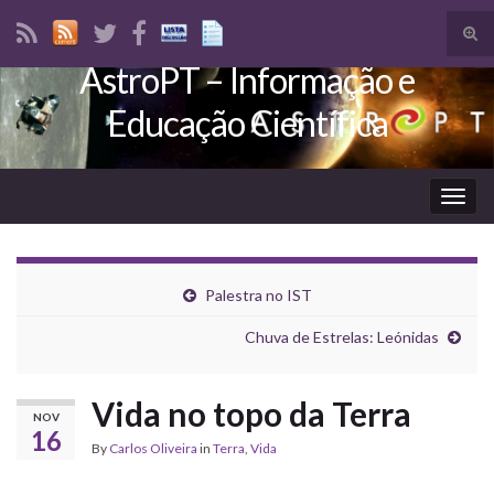
Tog
sear
AstroPT – Informação e
Search for:
for
Educação Científica
Togg
navig
Palestra no IST
Chuva de Estrelas: Leónidas
Vida no topo da Terra
NOV
16
By
Carlos Oliveira
in
Terra
,
Vida