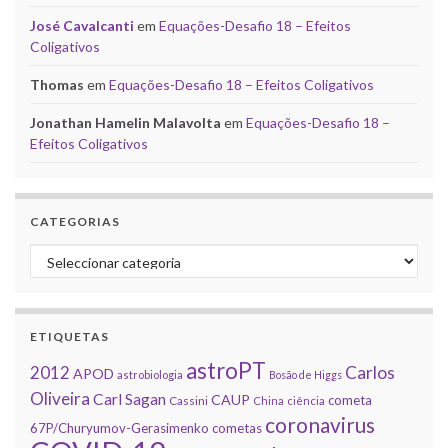
José Cavalcanti
em
Equações-Desafio 18 – Efeitos
Coligativos
Thomas
em
Equações-Desafio 18 – Efeitos Coligativos
Jonathan Hamelin Malavolta
em
Equações-Desafio 18 –
Efeitos Coligativos
CATEGORIAS
Categorias
ETIQUETAS
astroPT
2012
Carlos
APOD
astrobiologia
Bosão de Higgs
Oliveira
Carl Sagan
CAUP
cometa
Cassini
China
ciência
coronavirus
67P/Churyumov-Gerasimenko
cometas