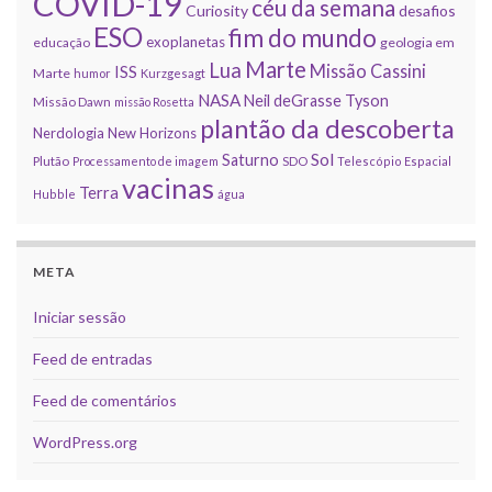
COVID-19
céu da semana
Curiosity
desafios
ESO
fim do mundo
exoplanetas
educação
geologia em
Marte
Lua
Missão Cassini
ISS
Marte
humor
Kurzgesagt
NASA
Neil deGrasse Tyson
Missão Dawn
missão Rosetta
plantão da descoberta
Nerdologia
New Horizons
Sol
Saturno
Plutão
Processamento de imagem
SDO
Telescópio Espacial
vacinas
Terra
Hubble
água
META
Iniciar sessão
Feed de entradas
Feed de comentários
WordPress.org