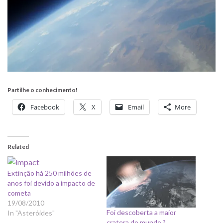
Partilhe o conhecimento!
Facebook
X
Email
More
Related
Extinção há 250 milhões de
anos foi devido a impacto de
cometa
19/08/2010
Foi descoberta a maior
In "Asteróides"
cratera do mundo ?