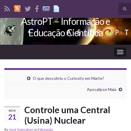
Tog
sear
AstroPT – Informação e
Search for:
for
Educação Científica
Togg
navig
O que descobriu o Curiosity em Marte?
Apocalipse Maia
Controle uma Central
NOV
21
(Usina) Nuclear
By
José Gonçalves
in
Educação