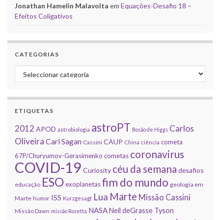
Jonathan Hamelin Malavolta
em
Equações-Desafio 18 –
Efeitos Coligativos
CATEGORIAS
Categorias
ETIQUETAS
astroPT
2012
Carlos
APOD
astrobiologia
Bosão de Higgs
Oliveira
Carl Sagan
CAUP
cometa
Cassini
China
ciência
coronavirus
67P/Churyumov-Gerasimenko
cometas
COVID-19
céu da semana
Curiosity
desafios
ESO
fim do mundo
exoplanetas
educação
geologia em
Marte
Lua
Missão Cassini
ISS
Marte
humor
Kurzgesagt
NASA
Neil deGrasse Tyson
Missão Dawn
missão Rosetta