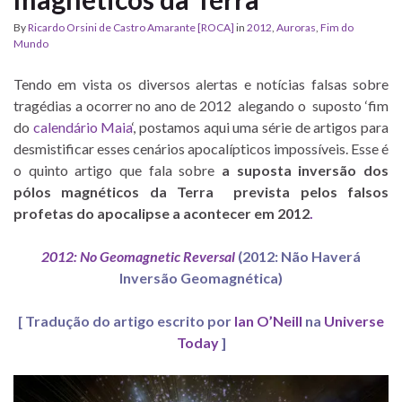
By
Ricardo Orsini de Castro Amarante [ROCA]
in
2012
,
Auroras
,
Fim do
Mundo
Tendo em vista os diversos alertas e notícias falsas sobre
tragédias a ocorrer no ano de 2012 alegando o suposto ‘fim
do
calendário Maia
‘, postamos aqui uma série de artigos para
desmistificar esses cenários apocalípticos impossíveis. Esse é
o quinto artigo que fala sobre
a suposta inversão dos
pólos magnéticos da Terra prevista pelos falsos
profetas do apocalipse a acontecer em 2012
.
2012: No Geomagnetic Reversal
(2012: Não Haverá
Inversão Geomagnética)
[ Tradução do artigo escrito por
Ian O’Neill
na
Universe
Today
]