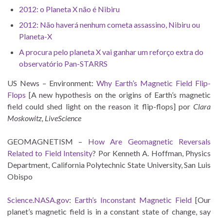
2012: o Planeta X não é Nibiru
2012: Não haverá nenhum cometa assassino, Nibiru ou
Planeta-X
A procura pelo planeta X vai ganhar um reforço extra do
observatório Pan-STARRS
US News – Environment:
Why Earth’s Magnetic Field Flip-
Flops
[A new hypothesis on the origins of Earth’s magnetic
field could shed light on the reason it flip-flops] por
Clara
Moskowitz, LiveScience
GEOMAGNETISM –
How Are Geomagnetic Reversals
Related to Field Intensity
? Por Kenneth A. Hoffman, Physics
Department, California Polytechnic State University, San Luis
Obispo
Science.NASA.gov
:
Earth’s Inconstant Magnetic Field
[Our
planet’s magnetic field is in a constant state of change, say