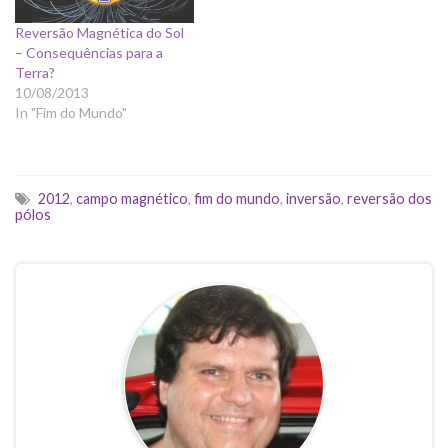
n
Reversão Magnética do Sol
d
– Consequências para a
i
Terra?
z
10/08/2013
In "Fim do Mundo"
e
s
.
c
2012
,
campo magnético
,
fim do mundo
,
inversão
,
reversão dos
o
pólos
m
/
2
0
0
9
/
0
1