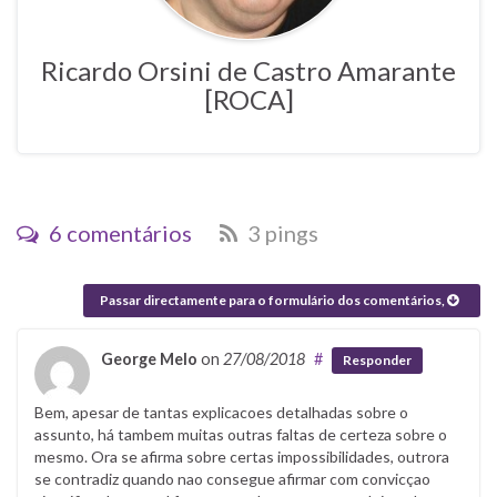
/
0
2
Ricardo Orsini de Castro Amarante
/
[ROCA]
a
n
a
s
-
6 comentários
3 pings
m
a
r
Passar directamente para o formulário dos comentários,
r
o
George Melo
on
27/08/2018
#
Responder
n
s
Bem, apesar de tantas explicacoes detalhadas sobre o
-
assunto, há tambem muitas outras faltas de certeza sobre o
g
mesmo. Ora se afirma sobre certas impossibilidades, outrora
se contradiz quando nao consegue afirmar com convicçao
e