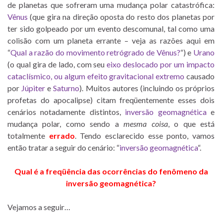
de planetas que sofreram uma mudança polar catastrófica:
Vênus
(que gira na direção oposta do resto dos planetas por
ter sido golpeado por um evento descomunal, tal como uma
colisão com um planeta errante – veja as razões aqui em
“
Qual a razão do movimento retrógrado de Vênus?
“) e
Urano
(o qual gira de lado, com seu
eixo deslocado por um impacto
cataclísmico, ou algum efeito gravitacional extremo
causado
por
Júpiter
e
Saturno
). Muitos autores (incluindo os próprios
profetas do apocalipse) citam freqüentemente esses dois
cenários notadamente distintos,
inversão geomagnética
e
mudança polar, como sendo a
mesma coisa
, o que está
totalmente
errado
. Tendo esclarecido esse ponto, vamos
então tratar a seguir do cenário: “
inversão geomagnética
“.
Qual é a freqüência das ocorrências do fenômeno da
inversão geomagnética?
Vejamos a seguir…