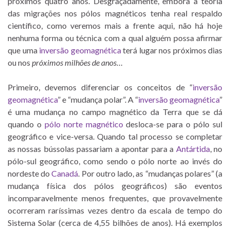
próximos quatro anos. Desgraçadamente, embora a teoria
das migrações nos pólos magnéticos tenha real respaldo
científico, como veremos mais a frente aqui, não há hoje
nenhuma forma ou técnica com a qual alguém possa afirmar
que uma
inversão geomagnética
terá lugar nos próximos dias
ou nos
próximos milhões de anos
…
Primeiro, devemos diferenciar os conceitos de “
inversão
geomagnética
” e “mudança polar”. A “
inversão geomagnética
”
é uma mudança no campo magnético da Terra que se dá
quando o
pólo norte magnético
desloca-se para o pólo sul
geográfico e vice-versa. Quando tal processo se completar
as nossas bússolas passariam a apontar para a
Antártida
, no
pólo-sul geográfico, como sendo o pólo norte ao invés do
nordeste do
Canadá
. Por outro lado, as “mudanças polares” (a
mudança física dos pólos geográficos) são eventos
incomparavelmente menos frequentes, que provavelmente
ocorreram raríssimas vezes dentro da escala de tempo do
Sistema Solar (cerca de 4,55 bilhões de anos). Há exemplos