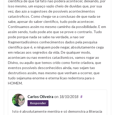
cientifica de que tal fato nao podera acontecer, deixando, por
m
isso mesmo, um espaço vazio cheio de duvidas que, por sua
e
vez, dao azo a sugestoes de possiveis acontecimentos
a
catastroficos. Como chega-se a conclusao de que nada se
s
sabe, apesar do saber cientifico, tudo pode acontecer.
Continuamos assim no mesmo caminho da possibilidade. E em
-
assim sendo, tudo pode ate que se prove o contrario. Tudo
n
pode porque nada se sabe na verdade, a nao ser
o
fragmentadíssimos conhecimentos dados pela pesquisa
-
cientifica que é, e ninguem pode negar, absolutamente cega
s
em relacao aos segredos da vida. De qualquer modo,
acontecam ou nao eventos cataclismicos, vamos rogar ao
i
Divino, ou aquilo que temos crido como fonte criadora, que
s
eventos possiveis desconhecidos ainda, nao sejam tao
t
destrutivos assim, mas mesmo que venham a ocorrer, que
e
tudo sejanuma enorme e eterna licao redentora para o
m
HOMEM.
a
-
Carlos Oliveira
on
18/10/2018
#
2
Responder
m
Isto é absolutamente mentira e só demonstra a iliteracia
-