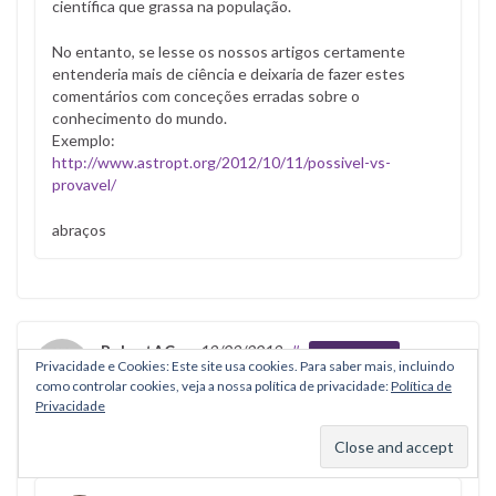
científica que grassa na população.
0
9
No entanto, se lesse os nossos artigos certamente
3
entenderia mais de ciência e deixaria de fazer estes
comentários com conceções erradas sobre o
9
conhecimento do mundo.
-
Exemplo:
s
http://www.astropt.org/2012/10/11/possivel-vs-
a
provavel/
o
abraços
-
o
s
-
o
RobertAC
on
13/03/2013
#
Responder
b
Privacidade e Cookies: Este site usa cookies. Para saber mais, incluindo
como controlar cookies, veja a nossa política de privacidade:
Política de
j
Olá,
Privacidade
e
E a inversão geográfica, pode ocorrer?
t
Obrigado
o