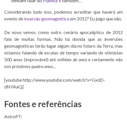
venham falar do
Planeta X
também…
Considerando tudo isso, podemos acreditar que haverá um
evento de
inversão geomagnética
em 2012? Eu julgo que não.
De novo vemos como outro cenário apocalíptico de 2012
fala de muitas formas. Não há dúvida que as inversões
geomagnéticas terão lugar algum dia no futuro da Terra, mas
estamos falando de escalas de tempo variando de otimistas
500 anos (improvável) até
milhões de anos
e certamente não
nos próximos
quatro anos
…
[youtube http://www.youtube.com/watch?v=GxdD-
dNYAaQ]
Fontes e referências
AstroPT: