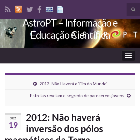
Tog
sear
AstroPT – Informação e
Search for:
for
Educação Científica
Togg
navig
2012: Não Haverá o ‘Fim do Mundo’
Estrelas revelam o segredo de parecerem jovens
2012: Não haverá
DEZ
19
inversão dos pólos
magnéticos da Terra