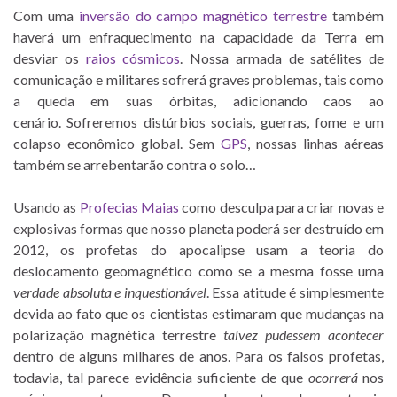
Com uma
inversão do campo magnético terrestre
também
haverá um enfraquecimento na capacidade da Terra em
desviar os
raios cósmicos
. Nossa armada de satélites de
comunicação e militares sofrerá graves problemas, tais como
a queda em suas órbitas, adicionando caos ao
cenário. Sofreremos distúrbios sociais, guerras, fome e um
colapso econômico global. Sem
GPS
, nossas linhas aéreas
também se arrebentarão contra o solo…
Usando as
Profecias Maias
como desculpa para criar novas e
explosivas formas que nosso planeta poderá ser destruído em
2012, os profetas do apocalipse usam a teoria do
deslocamento geomagnético como se a mesma fosse uma
verdade absoluta e inquestionável
. Essa atitude é simplesmente
devida ao fato que os cientistas estimaram que mudanças na
polarização magnética terrestre
talvez pudessem acontecer
dentro de alguns milhares de anos. Para os falsos profetas,
todavia, tal parece evidência suficiente de que
ocorrerá
nos