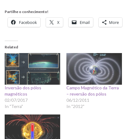
h
Partilhe o conhecimento!
t
Facebook
X
Email
More
t
p
:
Related
/
/
e
t
e
r
Inversão dos pólos
Campo Magnético da Terra
n
magnéticos
– reversão dos pólos
o
02/07/2017
06/12/2011
In "Terra"
In "2012"
s
a
p
r
e