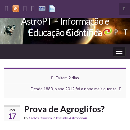
Tog
sea
AstroPT – Informação e
Search for:
for
Educação Científica
Togg
navig
Faltam 2 dias
Desde 1880, o ano 2012 foi o nono mais quente
Prova de Agroglifos?
JAN
17
By
Carlos Oliveira
in
Pseudo-Astronomia