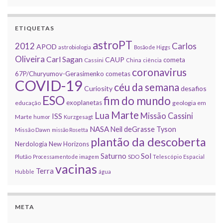
ETIQUETAS
astroPT
2012
Carlos
APOD
astrobiologia
Bosão de Higgs
Oliveira
Carl Sagan
CAUP
cometa
Cassini
China
ciência
coronavirus
67P/Churyumov-Gerasimenko
cometas
COVID-19
céu da semana
Curiosity
desafios
ESO
fim do mundo
exoplanetas
educação
geologia em
Marte
Lua
Missão Cassini
ISS
Marte
humor
Kurzgesagt
NASA
Neil deGrasse Tyson
Missão Dawn
missão Rosetta
plantão da descoberta
Nerdologia
New Horizons
Sol
Saturno
Plutão
Processamento de imagem
SDO
Telescópio Espacial
vacinas
Terra
Hubble
água
META