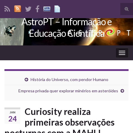
Tog
sear
AstroPT – Informação e
Search for:
for
Educação Científica
Togg
navig
História do Universo, com pendor Humano
Empresa privada quer explorar minérios em asteróides
Curiosity realiza
JAN
24
primeiras observações
nocturnas com a MAHLI