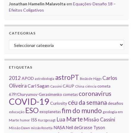
Jonathan Hamelin Malavolta
em
Equações-Desafio 18 –
Efeitos Coligativos
CATEGORIAS
Categorias
ETIQUETAS
astroPT
2012
Carlos
APOD
astrobiologia
Bosão de Higgs
Oliveira
Carl Sagan
CAUP
cometa
Cassini
China
ciência
coronavirus
67P/Churyumov-Gerasimenko
cometas
COVID-19
céu da semana
Curiosity
desafios
ESO
fim do mundo
exoplanetas
educação
geologia em
Marte
Lua
Missão Cassini
ISS
Marte
humor
Kurzgesagt
NASA
Neil deGrasse Tyson
Missão Dawn
missão Rosetta