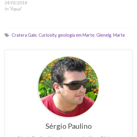
24/02/2018
In "Água"
Cratera Gale
,
Curiosity
,
geologia em Marte
,
Glenelg
,
Marte
Sérgio Paulino