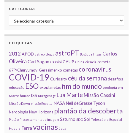
CATEGORIAS
Categorias
ETIQUETAS
astroPT
2012
Carlos
APOD
astrobiologia
Bosão de Higgs
Oliveira
Carl Sagan
CAUP
cometa
Cassini
China
ciência
coronavirus
67P/Churyumov-Gerasimenko
cometas
COVID-19
céu da semana
Curiosity
desafios
ESO
fim do mundo
exoplanetas
educação
geologia em
Marte
Lua
Missão Cassini
ISS
Marte
humor
Kurzgesagt
NASA
Neil deGrasse Tyson
Missão Dawn
missão Rosetta
plantão da descoberta
Nerdologia
New Horizons
Sol
Saturno
Plutão
Processamento de imagem
SDO
Telescópio Espacial
vacinas
Terra
Hubble
água