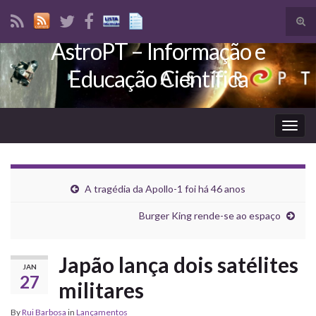
Tog
sear
AstroPT – Informação e
Search for:
for
Educação Científica
Togg
navig
A tragédia da Apollo-1 foi há 46 anos
Burger King rende-se ao espaço
Japão lança dois satélites
JAN
27
militares
By
Rui Barbosa
in
Lançamentos