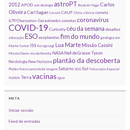
astroPT
2012
Carlos
APOD
astrobiologia
Bosão de Higgs
Oliveira
Carl Sagan
CAUP
cometa
Cassini
China
ciência
coronavirus
67P/Churyumov-Gerasimenko
cometas
COVID-19
céu da semana
Curiosity
desafios
ESO
fim do mundo
exoplanetas
educação
geologia em
Marte
Lua
Missão Cassini
ISS
Marte
humor
Kurzgesagt
NASA
Neil deGrasse Tyson
Missão Dawn
missão Rosetta
plantão da descoberta
Nerdologia
New Horizons
Sol
Saturno
Plutão
Processamento de imagem
SDO
Telescópio Espacial
vacinas
Terra
Hubble
água
META
Iniciar sessão
Feed de entradas