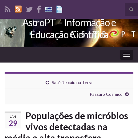
Tog
sear
AstroPT – Informação e
Search for:
for
Educação Científica
Togg
navig
Satélite caiu na Terra
Pássaro Cósmico
Populações de micróbios
JAN
29
vivos detectadas na
média e alta troposfera