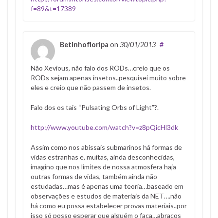
f=89&t=17389
Betinhofloripa
on
30/01/2013
#
Não Xevious, não falo dos RODs…creio que os
RODs sejam apenas insetos..pesquisei muito sobre
eles e creio que não passem de insetos.
Falo dos os tais “Pulsating Orbs of Light”?.
http://www.youtube.com/watch?v=z8pQicHl3dk
Assim como nos abissais submarinos há formas de
vidas estranhas e, muitas, ainda desconhecidas,
imagino que nos limites de nossa atmosfera haja
outras formas de vidas, também ainda não
estudadas…mas é apenas uma teoria…baseado em
observações e estudos de materiais da NET….não
há como eu possa estabelecer provas materiais..por
isso só posso esperar que alguém o faça…abraços