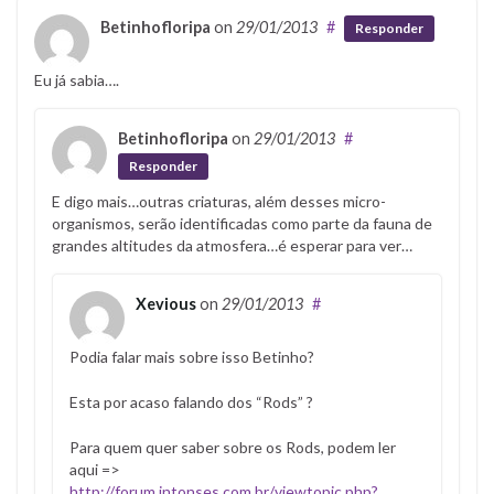
Betinhofloripa
on
29/01/2013
#
Responder
Eu já sabia….
Betinhofloripa
on
29/01/2013
#
Responder
E digo mais…outras criaturas, além desses micro-
organismos, serão identificadas como parte da fauna de
grandes altitudes da atmosfera…é esperar para ver…
Xevious
on
29/01/2013
#
Podia falar mais sobre isso Betinho?
Esta por acaso falando dos “Rods” ?
Para quem quer saber sobre os Rods, podem ler
aqui =>
http://forum.intonses.com.br/viewtopic.php?