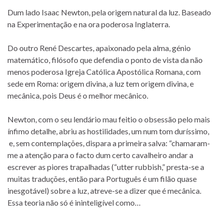
Dum lado Isaac Newton, pela origem natural da luz. Baseado
na Experimentação e na ora poderosa Inglaterra.
Do outro René Descartes, apaixonado pela alma, génio
matemático, filósofo que defendia o ponto de vista da não
menos poderosa Igreja Católica Apostólica Romana, com
sede em Roma: origem divina, a luz tem origem divina, e
mecânica, pois Deus é o melhor mecânico.
Newton, com o seu lendário mau feitio o obsessão pelo mais
ínfimo detalhe, abriu as hostilidades, um num tom duríssimo,
e, sem contemplações, dispara a primeira salva: “chamaram-
me a atenção para o facto dum certo cavalheiro andar a
escrever as piores trapalhadas (“utter rubbish,” presta-se a
muitas traduções, então para Português é um filão quase
inesgotável) sobre a luz, atreve-se a dizer que é mecânica.
Essa teoria não só é ininteligível como…