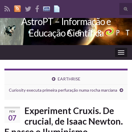
Tog
sear
AstroPT – Informação e
Search for:
for
Educação Científica
Togg
navig
EARTHRISE
Curiosity executa primeira perfuração numa rocha marciana
Experiment Cruxis. De
FEV
07
crucial, de Isaac Newton.
E nasce o Iluminismo.