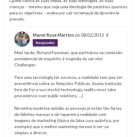
Quem coloca as suas ideias, as suas ideologias, as suas
crenças – mesmo que seja uma ideologia de paninhos quentes
para os vigaristas – acaba por cair no lamaçal da ignorância
pseudo.
Manel Rosa Martins
on
08/02/2013
#
Responder
Mais tarde, Richard Feynman, que participou na comissão
presidencial de inquérito à tragédia do vai-vém
Challenger:
Para uma tecnologia ter sucesso, a realidade tem que ter
precedência sobre as Relações Públicas. (numa tradução
livre de For a successful technology, reality must take
precedence over public relations, …)
Na minha modesta opinião as pessoas já estão tão fartas
de falinhas mansas e de taparem a realidade com
imagens de marketing (típico da falsa cura quântica, por
exemplo) que o melhor marketing mesmo é ser-se
simples e directo.