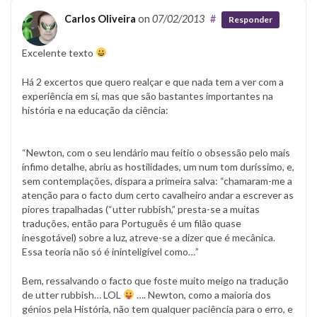
Carlos Oliveira
on
07/02/2013
#
Responder
Excelente texto
Há 2 excertos que quero realçar e que nada tem a ver com a
experiência em si, mas que são bastantes importantes na
história e na educação da ciência:
“Newton, com o seu lendário mau feitio o obsessão pelo mais
ínfimo detalhe, abriu as hostilidades, um num tom duríssimo, e,
sem contemplações, dispara a primeira salva: “chamaram-me a
atenção para o facto dum certo cavalheiro andar a escrever as
piores trapalhadas (“utter rubbish,” presta-se a muitas
traduções, então para Português é um filão quase
inesgotável) sobre a luz, atreve-se a dizer que é mecânica.
Essa teoria não só é ininteligível como…”
Bem, ressalvando o facto que foste muito meigo na tradução
de utter rubbish… LOL
…. Newton, como a maioria dos
génios pela História, não tem qualquer paciência para o erro, e