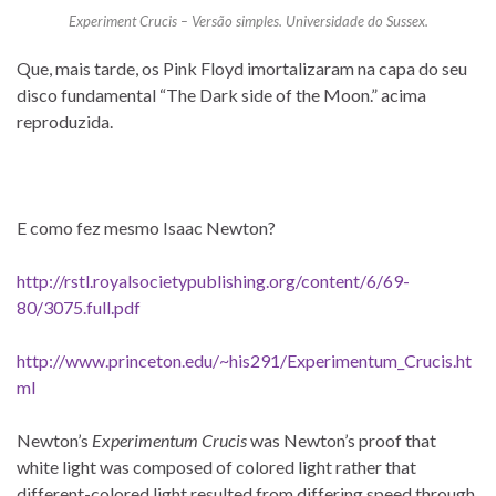
Experiment Crucis – Versão simples. Universidade do Sussex.
Que, mais tarde, os Pink Floyd imortalizaram na capa do seu
disco fundamental “The Dark side of the Moon.” acima
reproduzida.
E como fez mesmo Isaac Newton?
http://rstl.royalsocietypublishing.org/content/6/69-
80/3075.full.pdf
http://www.princeton.edu/~his291/Experimentum_Crucis.ht
ml
Newton’s
Experimentum Crucis
was Newton’s proof that
white light was composed of colored light rather that
different-colored light resulted from differing speed through