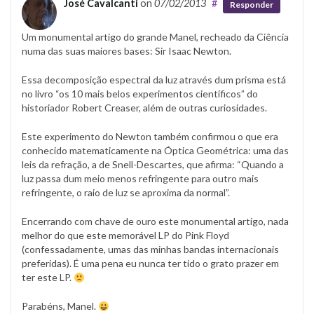
José Cavalcanti
on
07/02/2013
#
Responder
Um monumental artigo do grande Manel, recheado da Ciência
numa das suas maiores bases: Sir Isaac Newton.
Essa decomposição espectral da luz através dum prisma está
no livro “os 10 mais belos experimentos científicos” do
historiador Robert Creaser, além de outras curiosidades.
Este experimento do Newton também confirmou o que era
conhecido matematicamente na Óptica Geométrica: uma das
leis da refração, a de Snell-Descartes, que afirma: “Quando a
luz passa dum meio menos refringente para outro mais
refringente, o raio de luz se aproxima da normal”.
Encerrando com chave de ouro este monumental artigo, nada
melhor do que este memorável LP do Pink Floyd
(confessadamente, umas das minhas bandas internacionais
preferidas). É uma pena eu nunca ter tido o grato prazer em
ter este LP.
Parabéns, Manel.