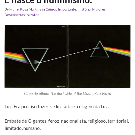
By
Manel Rosa Martins
in
Ciência Importante
,
História
,
Maiores
Descobertas
,
Newton
Capa do álbum The dark side of the Moon, Pink Floyd
Luz. Era preciso fazer-se luz sobre a origem da Luz.
Embate de Gigantes, feroz, nacionalista, religioso, territorial,
limitado, humano.