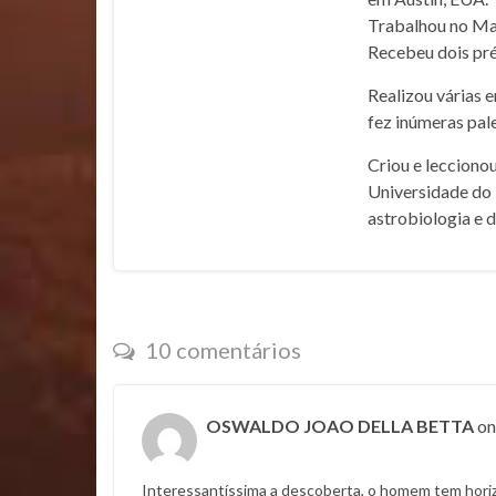
Trabalhou no Mar
Recebeu dois pré
Realizou várias 
fez inúmeras pale
Criou e lecciono
Universidade do 
astrobiologia e 
10 comentários
OSWALDO JOAO DELLA BETTA
o
Interessantíssima a descoberta, o homem tem hori