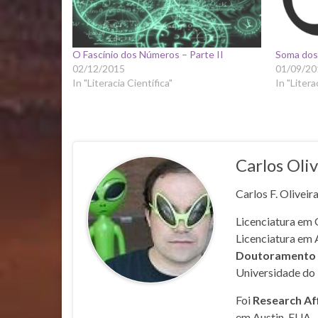
O Fascínio dos Números – Parte II
Soma dos 
02/12/2015
01/09/20
In "Literacia Científica"
In "Litera
Carlos Oliv
Carlos F. Oliveir
Licenciatura em 
Licenciatura em 
Doutoramento e
Universidade do 
Foi
Research Af
em Austin, EUA.