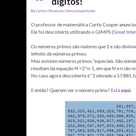
dígitos!
By
Carlos Oliveira
in
Ciência Importante
O professor de matemática Curtis Cooper anuncio
Ele foi descoberto utilizando o GIMPS (
Great Inte
Os números primos são maiores que 1 e são divisíve
infinito de números primos.
Mas existem números primos “especiais. São número
resultam da equação N =2^n-1, em que N e n são n
No caso agora descoberto é “2 elevado a 57.885.1
E então? Querem ver o número primo?
Está
aqui
.