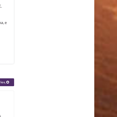
.
a, e
rios,
s