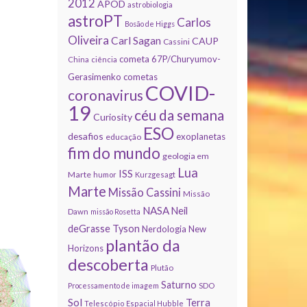
2012
APOD
astrobiologia
astroPT
Carlos
Bosão de Higgs
Oliveira
Carl Sagan
CAUP
Cassini
cometa 67P/Churyumov-
China
ciência
Gerasimenko
cometas
COVID-
coronavirus
19
céu da semana
Curiosity
ESO
desafios
exoplanetas
educação
fim do mundo
geologia em
Lua
ISS
Marte
humor
Kurzgesagt
Marte
Missão Cassini
Missão
NASA
Neil
Dawn
missão Rosetta
deGrasse Tyson
Nerdologia
New
plantão da
Horizons
descoberta
Plutão
Saturno
Processamento de imagem
SDO
Sol
Terra
Telescópio Espacial Hubble