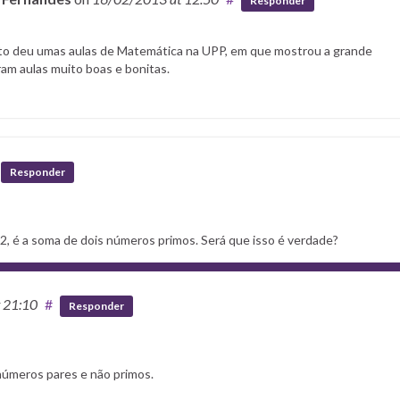
Responder
rto deu umas aulas de Matemática na UPP, em que mostrou a grande
ram aulas muito boas e bonitas.
Responder
2, é a soma de dois números primos. Será que isso é verdade?
t 21:10
#
Responder
números pares e não primos.