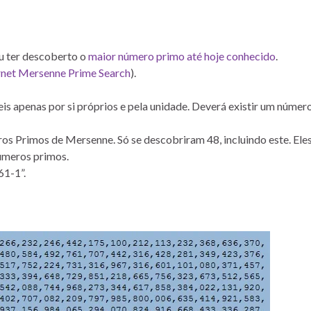
u ter descoberto o
maior número primo até hoje conhecido
.
rnet Mersenne Prime Search
).
is apenas por si próprios e pela unidade. Deverá existir um númer
s Primos de Mersenne. Só se descobriram 48, incluindo este. Ele
úmeros primos.
61-1”.