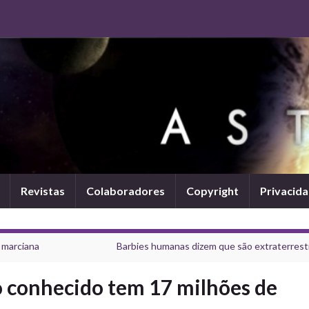
Revistas
Colaboradores
Copyright
Privacid
 marciana
Barbies humanas dizem que são extraterrest
 conhecido tem 17 milhões de