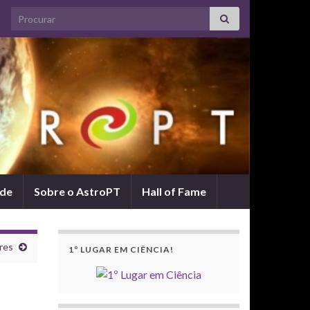
Search for:
ade
Sobre o AstroPT
Hall of Fame
res
1º LUGAR EM CIÊNCIA!