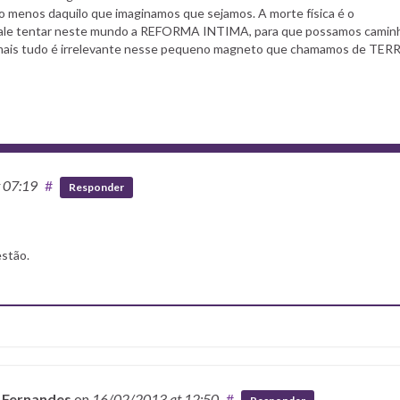
o menos daquilo que imaginamos que sejamos. A morte física é o
Vale tentar neste mundo a REFORMA INTIMA, para que possamos camin
 mais tudo é irrelevante nesse pequeno magneto que chamamos de TER
t 07:19
#
Responder
estão.
o Fernandes
on
16/02/2013
at 12:50
#