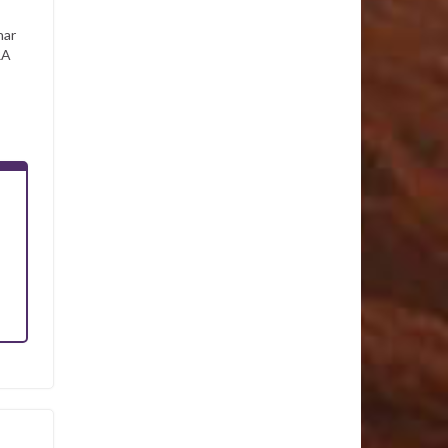
har
RA