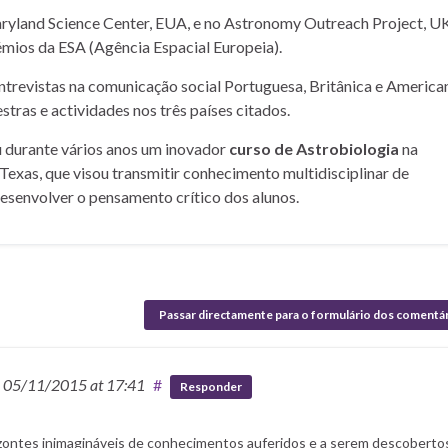
yland Science Center, EUA, e no Astronomy Outreach Project, UK
mios da ESA (Agência Espacial Europeia).
entrevistas na comunicação social Portuguesa, Britânica e American
stras e actividades nos três países citados.
u durante vários anos um inovador
curso de Astrobiologia
na
Texas, que visou transmitir conhecimento multidisciplinar de
desenvolver o pensamento crítico dos alunos.
Passar directamente para o formulário dos comentá
n
05/11/2015
at 17:41
#
Responder
zontes inimagináveis de conhecimentos auferidos e a serem descoberto