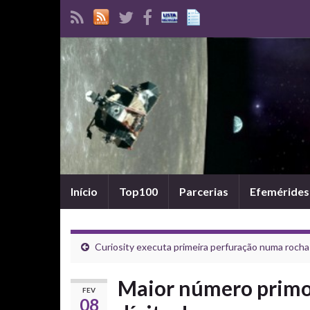
Início
Top100
Parcerias
Efemérides
Curiosity executa primeira perfuração numa rocha
Maior número primo
FEV
08