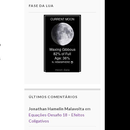
FASE DA LUA
o
s
moon data
ÚLTIMOS COMENTÁRIOS
Jonathan Hamelin Malavolta
em
Equações-Desafio 18 – Efeitos
Coligativos