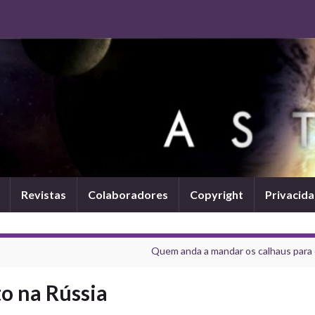
Revistas
Colaboradores
Copyright
Privacid
Quem anda a mandar os calhaus para 
to na Rússia