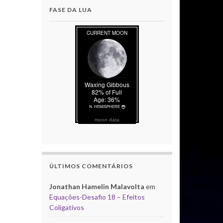
FASE DA LUA
moon data
ÚLTIMOS COMENTÁRIOS
Jonathan Hamelin Malavolta
em
Equações-Desafio 18 – Efeitos
Coligativos