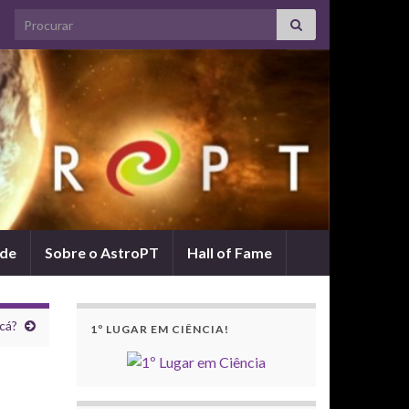
Search for:
ade
Sobre o AstroPT
Hall of Fame
cá?
1º LUGAR EM CIÊNCIA!