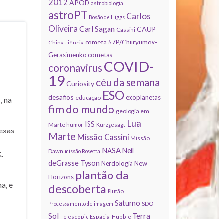
2012
APOD
astrobiologia
astroPT
Carlos
Bosão de Higgs
Oliveira
Carl Sagan
CAUP
Cassini
cometa 67P/Churyumov-
China
ciência
Gerasimenko
cometas
COVID-
coronavirus
19
céu da semana
Curiosity
ESO
desafios
exoplanetas
educação
a
, na
fim do mundo
geologia em
Lua
ISS
Marte
humor
Kurzgesagt
exas
Marte
Missão Cassini
Missão
NASA
Neil
Dawn
missão Rosetta
.
deGrasse Tyson
Nerdologia
New
plantão da
Horizons
a, e
descoberta
Plutão
Saturno
Processamento de imagem
SDO
Sol
Terra
Telescópio Espacial Hubble