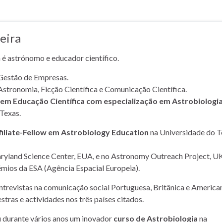
eira
a é astrónomo e educador científico.
Gestão de Empresas.
Astronomia, Ficção Científica e Comunicação Científica.
m Educação Científica com especialização em Astrobiologi
Texas.
filiate-Fellow em Astrobiology Education
na Universidade do T
yland Science Center, EUA, e no Astronomy Outreach Project, UK
mios da ESA (Agência Espacial Europeia).
entrevistas na comunicação social Portuguesa, Britânica e American
stras e actividades nos três países citados.
u durante vários anos um inovador
curso de Astrobiologia
na