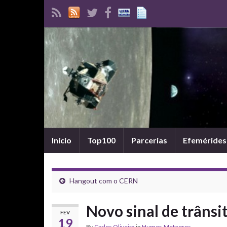
Início
Top100
Parcerias
Efemérides
Hangout com o CERN
Novo sinal de trânsi
FEV
19
By
Carlos Oliveira
in
Humor
,
Meteoros