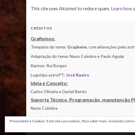
This site uses Akismet to reduce spam.
Learn how y
CRÉDITOS
Grafismos:
Template do tema:
Graphene
, com alterações pelo as
Adaptação do tema: Nuno Coimbra e Paulo Aguiar
Banner: Rui Borges
Logotipo astroPT:
José Raeiro
Ideia e Conceito:
Carlos Oliveira e Daniel Bento
Suporte Técnico, Programação, manutenção P
Nuno Coimbra
Privacidade e Cookies: Este site usa cookies. Para saber mais, incluindo como c
© 2026 AstroPT - Informação e Educação Científica.
Made with
by
Graphene Themes
.