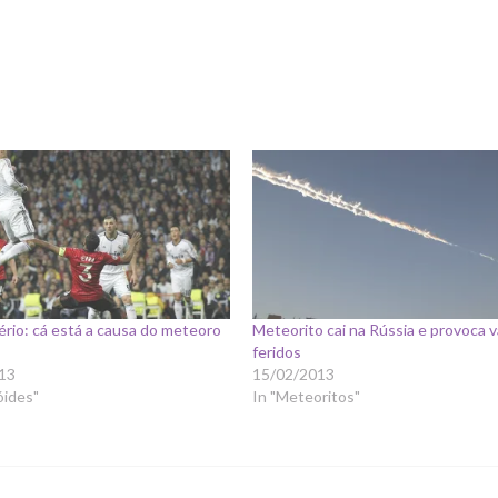
ério: cá está a causa do meteoro
Meteorito cai na Rússia e provoca v
feridos
13
15/02/2013
óides"
In "Meteoritos"