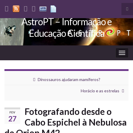
Tog
sea
AstroPT – Informação e
Search for:
for
Educação Científica
Togg
navig
Dinossauros ajudaram mamíferos?
Horácio e as estrelas
Fotografando desde o
FEV
27
Cabo Espichel à Nebulosa
de Orion M42