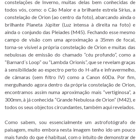
constelações de Inverno, muitas delas bem conhecidas de
todos vós, como: o Cão Maior e a brilhante estrela Sírius, a
constelação de Orion (ao centro da foto), abarcando ainda o
brilhante Planeta Júpiter (Luz intensa à direita na foto) e
ainda o conjundo das Pleiades (M45). Fechando esse mesmo
campo de visão com uma aproximação a 35mm de focal,
torna-se visível a própria constelação de Orion e muitas das
nebulosas de emissão do chamado “céu profundo”, como a
“Barnard´s Loop” ou “Lambda Orionis”, que se revelam graças
à sensibilidade ao espectro perto do H-alfa e infravermelho,
de câmaras (sem filtro IV) como a Canon 60Da. Por fim,
mergulhando agora dentro da própria constelação de Orion,
encontramos assim numa aproximação mais “vertiginosa”, a
300mm, à já conhecida “Grande Nebulosa de Orion” (M42), e
todos os seus objectos circundantes, também aqui revelados.
Como sabem, sou essencialmente um astrofotógrafo de
paisagem, muito embora nesta imagem tenho ido um pouco
mais fundo do que é habitual, com o intuito de demonstrar de