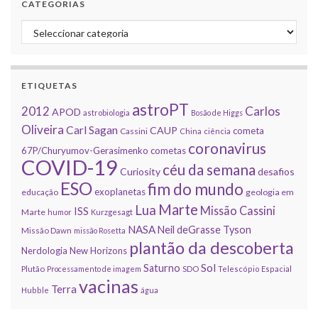
CATEGORIAS
Categorias
ETIQUETAS
astroPT
2012
Carlos
APOD
astrobiologia
Bosão de Higgs
Oliveira
Carl Sagan
CAUP
cometa
Cassini
China
ciência
coronavirus
67P/Churyumov-Gerasimenko
cometas
COVID-19
céu da semana
Curiosity
desafios
ESO
fim do mundo
exoplanetas
educação
geologia em
Marte
Lua
Missão Cassini
ISS
Marte
humor
Kurzgesagt
NASA
Neil deGrasse Tyson
Missão Dawn
missão Rosetta
plantão da descoberta
Nerdologia
New Horizons
Sol
Saturno
Plutão
Processamento de imagem
SDO
Telescópio Espacial
vacinas
Terra
Hubble
água