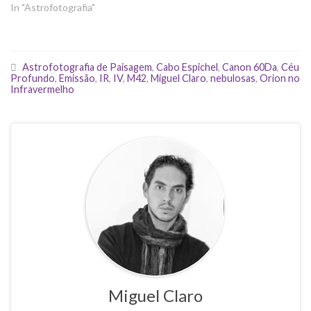
In "Astrofotografia"
Astrofotografia de Paisagem
,
Cabo Espichel
,
Canon 60Da
,
Céu
Profundo
,
Emissão
,
IR
,
IV
,
M42
,
Miguel Claro
,
nebulosas
,
Orion no
Infravermelho
Miguel Claro