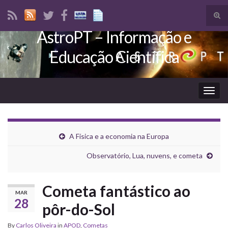
Tog
sear
AstroPT – Informação e
Search for:
for
Educação Científica
Togg
navig
A Física e a economia na Europa
Observatório, Lua, nuvens, e cometa
Cometa fantástico ao
MAR
28
pôr-do-Sol
By
Carlos Oliveira
in
APOD
,
Cometas