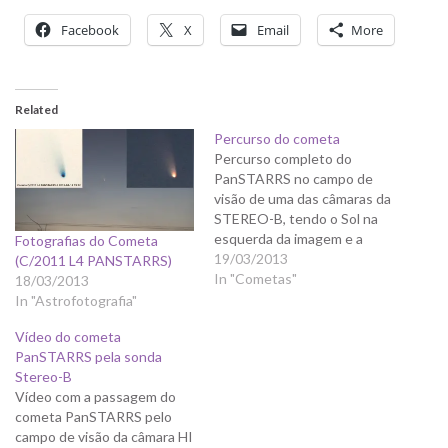
Facebook
X
Email
More
Related
Percurso do cometa
Percurso completo do
PanSTARRS no campo de
visão de uma das câmaras da
STEREO-B, tendo o Sol na
esquerda da imagem e a
Fotografias do Cometa
Terra na direita:
19/03/2013
(C/2011 L4 PANSTARRS)
In "Cometas"
18/03/2013
In "Astrofotografia"
Vídeo do cometa
PanSTARRS pela sonda
Stereo-B
Vídeo com a passagem do
cometa PanSTARRS pelo
campo de visão da câmara HI