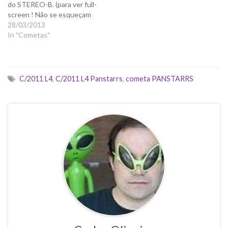
do STEREO-B. (para ver full-
screen ! Não se esqueçam
de ajustar a qualidade para
28/03/2013
720HD ! )
In "Cometas"
C/2011 L4
,
C/2011 L4 Panstarrs
,
cometa PANSTARRS