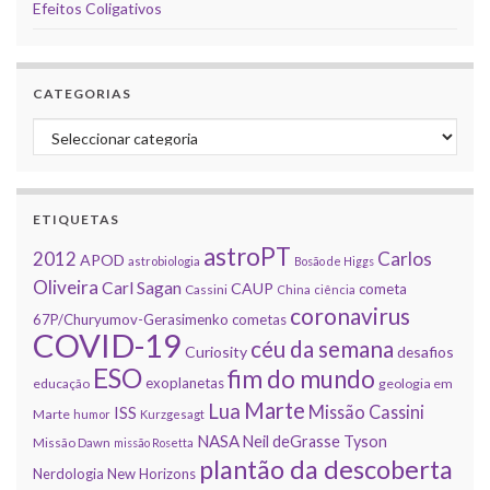
Efeitos Coligativos
CATEGORIAS
Categorias
ETIQUETAS
astroPT
2012
Carlos
APOD
astrobiologia
Bosão de Higgs
Oliveira
Carl Sagan
CAUP
cometa
Cassini
China
ciência
coronavirus
67P/Churyumov-Gerasimenko
cometas
COVID-19
céu da semana
Curiosity
desafios
ESO
fim do mundo
exoplanetas
educação
geologia em
Marte
Lua
Missão Cassini
ISS
Marte
humor
Kurzgesagt
NASA
Neil deGrasse Tyson
Missão Dawn
missão Rosetta
plantão da descoberta
Nerdologia
New Horizons