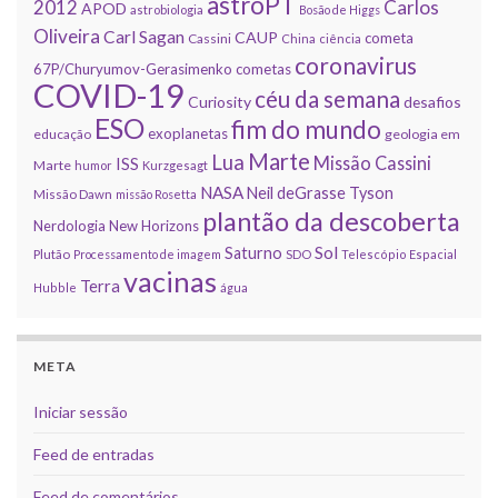
astroPT
2012
Carlos
APOD
astrobiologia
Bosão de Higgs
Oliveira
Carl Sagan
CAUP
cometa
Cassini
China
ciência
coronavirus
67P/Churyumov-Gerasimenko
cometas
COVID-19
céu da semana
Curiosity
desafios
ESO
fim do mundo
exoplanetas
educação
geologia em
Marte
Lua
Missão Cassini
ISS
Marte
humor
Kurzgesagt
NASA
Neil deGrasse Tyson
Missão Dawn
missão Rosetta
plantão da descoberta
Nerdologia
New Horizons
Sol
Saturno
Plutão
Processamento de imagem
SDO
Telescópio Espacial
vacinas
Terra
Hubble
água
META
Iniciar sessão
Feed de entradas
Feed de comentários