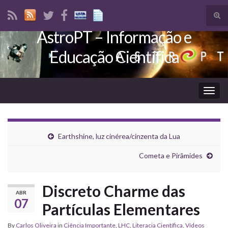
Tog
sear
AstroPT – Informação e
Search for:
for
Educação Científica
Togg
navig
Earthshine, luz cinérea/cinzenta da Lua
Cometa e Pirâmides
Discreto Charme das
ABR
07
Partículas Elementares
By
Carlos Oliveira
in
Ciência Importante
,
LHC
,
Literacia Científica
,
Vídeos