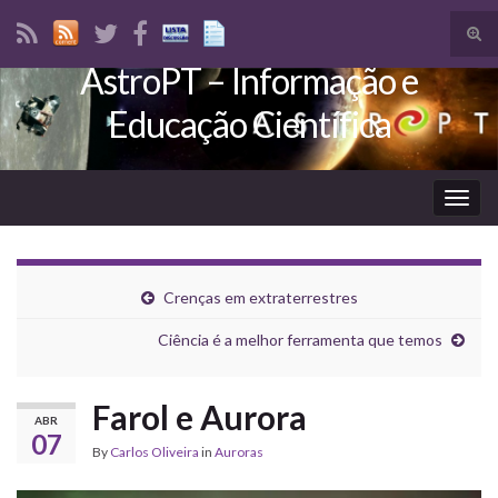
Tog
sear
AstroPT – Informação e
Search for:
for
Educação Científica
Togg
navig
Crenças em extraterrestres
Ciência é a melhor ferramenta que temos
Farol e Aurora
ABR
07
By
Carlos Oliveira
in
Auroras