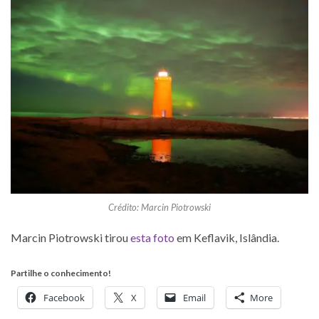
Crédito: Marcin Piotrowski
Marcin Piotrowski tirou
esta foto
em Keflavik, Islândia.
Partilhe o conhecimento!
Facebook
X
Email
More