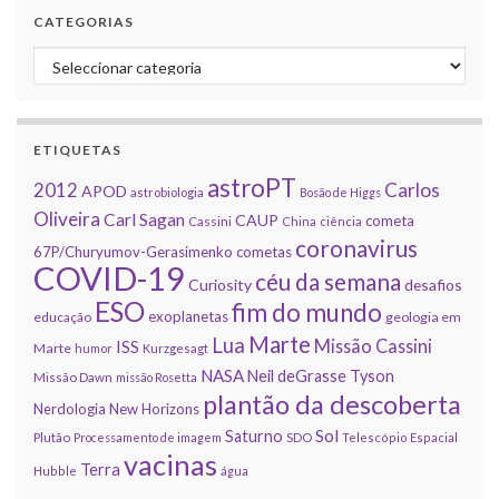
CATEGORIAS
Categorias
ETIQUETAS
astroPT
2012
Carlos
APOD
astrobiologia
Bosão de Higgs
Oliveira
Carl Sagan
CAUP
cometa
Cassini
China
ciência
coronavirus
67P/Churyumov-Gerasimenko
cometas
COVID-19
céu da semana
Curiosity
desafios
ESO
fim do mundo
exoplanetas
educação
geologia em
Marte
Lua
Missão Cassini
ISS
Marte
humor
Kurzgesagt
NASA
Neil deGrasse Tyson
Missão Dawn
missão Rosetta
plantão da descoberta
Nerdologia
New Horizons
Sol
Saturno
Plutão
Processamento de imagem
SDO
Telescópio Espacial
vacinas
Terra
Hubble
água