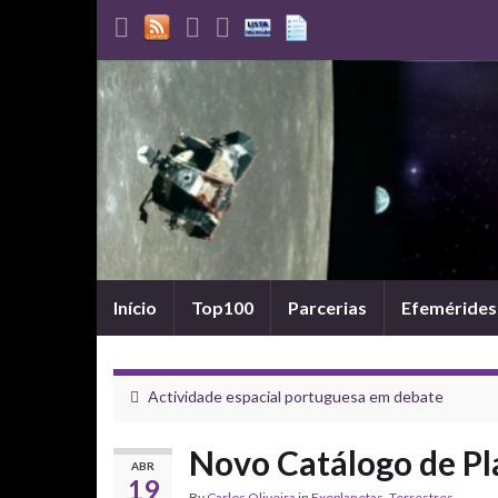
Início
Top100
Parcerias
Efemérides
Actividade espacial portuguesa em debate
Novo Catálogo de Pl
ABR
19
By
Carlos Oliveira
in
Exoplanetas
,
Terrestres