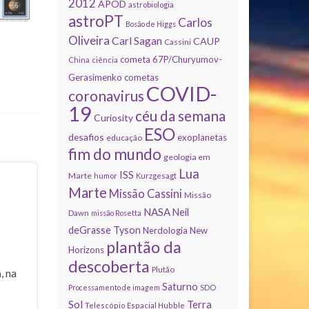
2012
APOD
astrobiologia
astroPT
Carlos
Bosão de Higgs
Oliveira
Carl Sagan
CAUP
Cassini
cometa 67P/Churyumov-
China
ciência
Gerasimenko
cometas
COVID-
coronavirus
19
céu da semana
Curiosity
ESO
desafios
exoplanetas
educação
fim do mundo
geologia em
Lua
ISS
Marte
humor
Kurzgesagt
Marte
Missão Cassini
Missão
NASA
Neil
Dawn
missão Rosetta
deGrasse Tyson
Nerdologia
New
plantão da
Horizons
descoberta
Plutão
a
, na
Saturno
Processamento de imagem
SDO
Sol
Terra
Telescópio Espacial Hubble