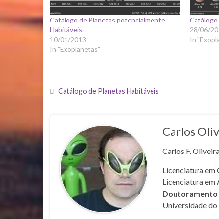
Catálogo de Planetas potencialmente
Catálogo 
Habitáveis
28/06/20
10/01/2013
In "Exopl
In "Exoplanetas"
Catálogo de Planetas Habitáveis
Carlos Oliv
Carlos F. Oliveir
Licenciatura em 
Licenciatura em 
Doutoramento e
Universidade do 