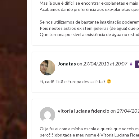
Mas já que é difícil se encontrar exoplanetas e mai
Acabamos dando preferência aos exo-planetas que t
Se nos utilizarmos de bastante imaginação poderemo
Pois nestes astros existem geleiras (de água) que
Que tornaria possível a existência de água no esta
Jonatas
on
27/04/2013
at 20:07
#
Ei, cadê Titã e Europa dessa lista ?
vitoria luciana fidencio
on
27/04/20
Oi ja fui ai com a minha escola e queria que vocei
pero!!!!obrigada e meu nome é Vitoria Luciana Fide