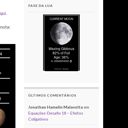
FASE DA LUA
qui
.
(nota:
moon data
ÚLTIMOS COMENTÁRIOS
Jonathan Hamelin Malavolta
em
Equações-Desafio 18 – Efeitos
Coligativos