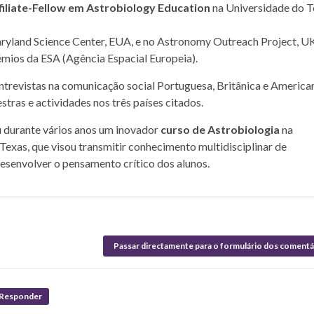
filiate-Fellow em Astrobiology Education
na Universidade do T
yland Science Center, EUA, e no Astronomy Outreach Project, UK
mios da ESA (Agência Espacial Europeia).
entrevistas na comunicação social Portuguesa, Britânica e American
stras e actividades nos três países citados.
u durante vários anos um inovador
curso de Astrobiologia
na
Texas, que visou transmitir conhecimento multidisciplinar de
desenvolver o pensamento crítico dos alunos.
Passar directamente para o formulário dos comentá
Responder