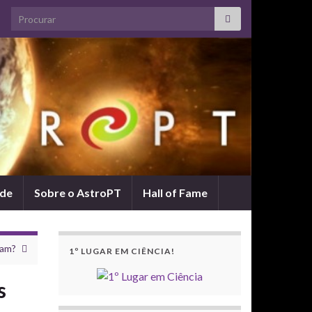
Search for:
ade
Sobre o AstroPT
Hall of Fame
ram?
1º LUGAR EM CIÊNCIA!
s