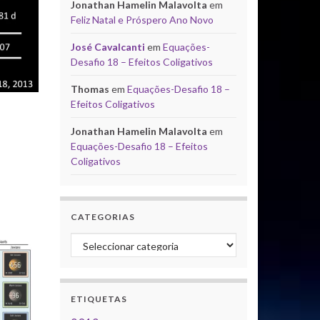
Jonathan Hamelin Malavolta
em
Feliz Natal e Próspero Ano Novo
José Cavalcanti
em
Equações-
Desafio 18 – Efeitos Coligativos
Thomas
em
Equações-Desafio 18 –
Efeitos Coligativos
Jonathan Hamelin Malavolta
em
Equações-Desafio 18 – Efeitos
Coligativos
CATEGORIAS
Categorias
ETIQUETAS