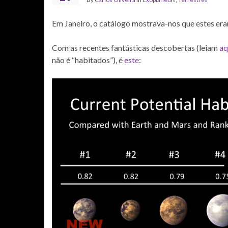
Em Janeiro, o catálogo mostrava-nos que estes er
Com as recentes fantásticas descobertas (leiam
aq
não é “habitados”), é
este
: