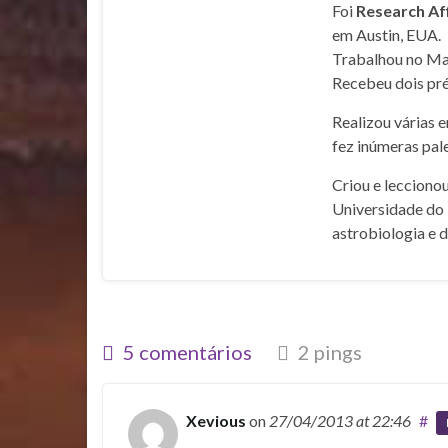
Foi
Research Af
em Austin, EUA.
Trabalhou no Mar
Recebeu dois pré
Realizou várias 
fez inúmeras pale
Criou e lecciono
Universidade do 
astrobiologia e 
5 comentários
2 pings
Xevious
on
27/04/2013
at 22:46
#