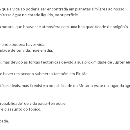
de que a vida só poderia ser encontrada em planetas similares ao nosso.
tisse água no estado liquido, na superfície.
ia natural que houvesse atmosfera com uma boa quantidade de oxigênio
e onde poderia haver vida.
idade de ter vida, hoje em dia.
s, mas devido às forças tectônicas devido a sua proximidade de Jupter el
de haver um oceano submerso também em Plutão.
cas ideais, mas lá existe a possibilidade do Metano estar no lugar da ág
babilidade” de vida extra-terrestre.
é o assunto do tópico.
idade.