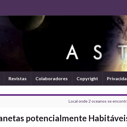
Revistas
Colaboradores
Copyright
Privacid
Local onde 2 oceanos se encont
anetas potencialmente Habitávei