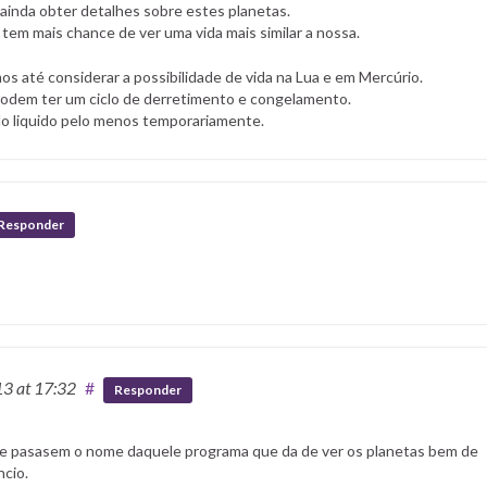
s ainda obter detalhes sobre estes planetas.
em mais chance de ver uma vida mais similar a nossa.
s até considerar a possibilidade de vida na Lua e em Mercúrio.
 podem ter um ciclo de derretimento e congelamento.
do liquido pelo menos temporariamente.
Responder
13
at 17:32
#
Responder
s me pasasem o nome daquele programa que da de ver os planetas bem de
ncio.