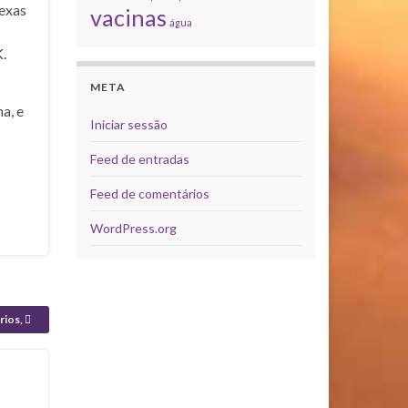
exas
vacinas
água
.
META
a, e
Iniciar sessão
Feed de entradas
Feed de comentários
WordPress.org
rios,