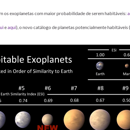
am os exoplanetas com maior probabilidade de serem habitáveis:
a
ui
e
aqui
), o novo catálogo de planetas potencialmente habitáveis 