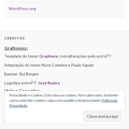
WordPress.org
CRÉDITOS
Grafismos:
Template do tema:
Graphene
, com alterações pelo astroPT
Adaptação do tema: Nuno Coimbra e Paulo Aguiar
Banner: Rui Borges
Logotipo astroPT:
José Raeiro
Ideia e Conceito:
Privacidade e Cookies: Este site usa cookies. Para saber mais, incluindo
Carlos Oliveira e Daniel Bento
como controlar cookies, veja a nossa política de privacidade:
Política de
Privacidade
Suporte Técnico, Programação, manutenção Plugins
Wordpress:
Nuno Coimbra