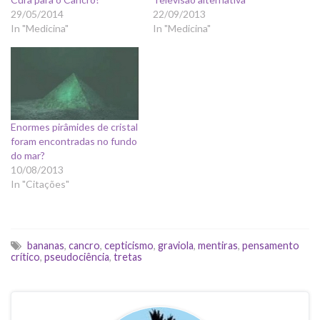
29/05/2014
22/09/2013
In "Medicina"
In "Medicina"
Enormes pirâmides de cristal
foram encontradas no fundo
do mar?
10/08/2013
In "Citações"
bananas
,
cancro
,
cepticismo
,
graviola
,
mentiras
,
pensamento
crítico
,
pseudociência
,
tretas