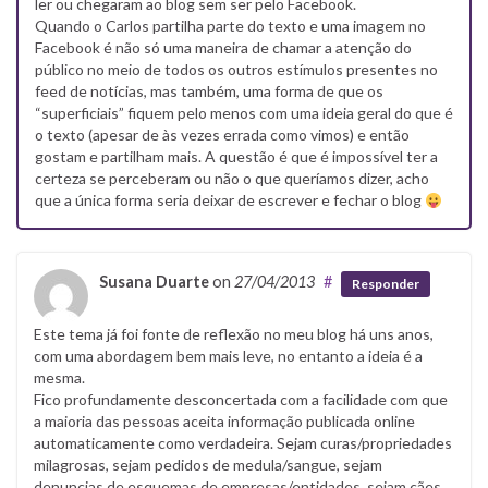
ler ou chegaram ao blog sem ser pelo Facebook.
Quando o Carlos partilha parte do texto e uma imagem no
Facebook é não só uma maneira de chamar a atenção do
público no meio de todos os outros estímulos presentes no
feed de notícias, mas também, uma forma de que os
“superficiais” fiquem pelo menos com uma ideia geral do que é
o texto (apesar de às vezes errada como vimos) e então
gostam e partilham mais. A questão é que é impossível ter a
certeza se perceberam ou não o que queríamos dizer, acho
que a única forma seria deixar de escrever e fechar o blog
Susana Duarte
on
27/04/2013
#
Responder
Este tema já foi fonte de reflexão no meu blog há uns anos,
com uma abordagem bem mais leve, no entanto a ideia é a
mesma.
Fico profundamente desconcertada com a facilidade com que
a maioria das pessoas aceita informação publicada online
automaticamente como verdadeira. Sejam curas/propriedades
milagrosas, sejam pedidos de medula/sangue, sejam
denuncias de esquemas de empresas/entidades, sejam cães