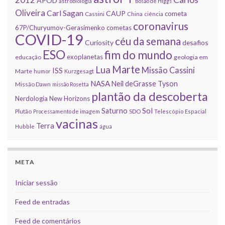
APOD
astrobiologia
Bosão de Higgs
Oliveira
Carl Sagan
CAUP
cometa
Cassini
China
ciência
coronavirus
67P/Churyumov-Gerasimenko
cometas
COVID-19
céu da semana
Curiosity
desafios
ESO
fim do mundo
exoplanetas
educação
geologia em
Marte
Lua
Missão Cassini
ISS
Marte
humor
Kurzgesagt
NASA
Neil deGrasse Tyson
Missão Dawn
missão Rosetta
plantão da descoberta
Nerdologia
New Horizons
Sol
Saturno
Plutão
Processamento de imagem
SDO
Telescópio Espacial
vacinas
Terra
Hubble
água
META
Iniciar sessão
Feed de entradas
Feed de comentários