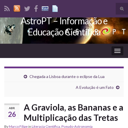
Tog
sear
AstroPT – Informação e
Search for:
for
Educação Científica
Togg
navig
Chegada a Lisboa durante o eclipse da Lua
A Evolução é um Fato
A Graviola, as Bananas e a
ABR
26
Multiplicação das Tretas
By
Marco Filipe
in
Literacia Científica
,
Pseudo-Astronomia