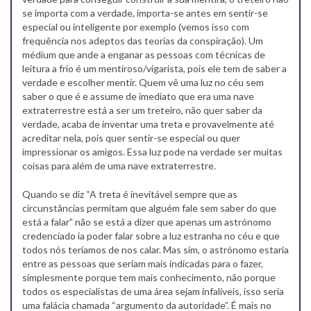
se importa com a verdade, importa-se antes em sentir-se
especial ou inteligente por exemplo (vemos isso com
frequência nos adeptos das teorias da conspiração). Um
médium que ande a enganar as pessoas com técnicas de
leitura a frio é um mentiroso/vigarista, pois ele tem de saber a
verdade e escolher mentir. Quem vê uma luz no céu sem
saber o que é e assume de imediato que era uma nave
extraterrestre está a ser um treteiro, não quer saber da
verdade, acaba de inventar uma treta e provavelmente até
acreditar nela, pois quer sentir-se especial ou quer
impressionar os amigos. Essa luz pode na verdade ser muitas
coisas para além de uma nave extraterrestre.
Quando se diz “A treta é inevitável sempre que as
circunstâncias permitam que alguém fale sem saber do que
está a falar” não se está a dizer que apenas um astrónomo
credenciado ia poder falar sobre a luz estranha no céu e que
todos nós teríamos de nos calar. Mas sim, o astrónomo estaria
entre as pessoas que seriam mais indicadas para o fazer,
simplesmente porque tem mais conhecimento, não porque
todos os especialistas de uma área sejam infalíveis, isso seria
uma falácia chamada “argumento da autoridade”. É mais no