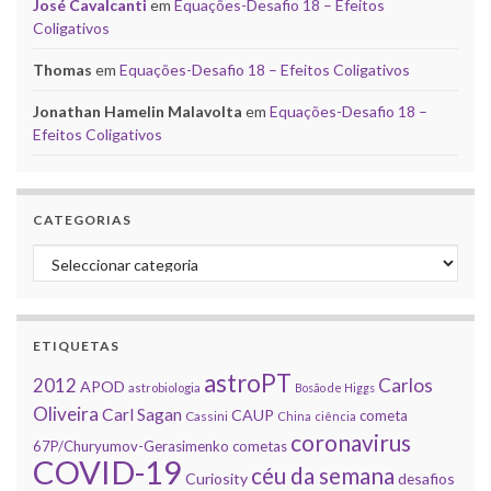
José Cavalcanti
em
Equações-Desafio 18 – Efeitos
Coligativos
Thomas
em
Equações-Desafio 18 – Efeitos Coligativos
Jonathan Hamelin Malavolta
em
Equações-Desafio 18 –
Efeitos Coligativos
CATEGORIAS
Categorias
ETIQUETAS
astroPT
2012
Carlos
APOD
astrobiologia
Bosão de Higgs
Oliveira
Carl Sagan
CAUP
cometa
Cassini
China
ciência
coronavirus
67P/Churyumov-Gerasimenko
cometas
COVID-19
céu da semana
Curiosity
desafios