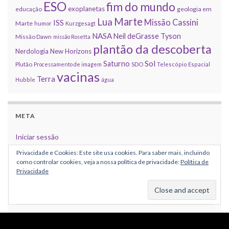
ESO
fim do mundo
exoplanetas
educação
geologia em
Marte
Lua
Missão Cassini
ISS
Marte
humor
Kurzgesagt
NASA
Neil deGrasse Tyson
Missão Dawn
missão Rosetta
plantão da descoberta
Nerdologia
New Horizons
Sol
Saturno
Plutão
Processamento de imagem
SDO
Telescópio Espacial
vacinas
Terra
Hubble
água
META
Iniciar sessão
Privacidade e Cookies: Este site usa cookies. Para saber mais, incluindo
Feed de entradas
como controlar cookies, veja a nossa política de privacidade:
Política de
Privacidade
Feed de comentários
WordPress.org