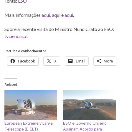
Fonte:
ESO
Mais informações
aqui
,
aqui
e
aqui
.
Sobre a recente visita do Ministro Nuno Crato ao ESO:
tvciencia.pt
Partilhe o conhecimento!
Facebook
X
Email
More
Related
European Extremely Large
ESO e Governo Chileno
Telescope (E-ELT)
Assinam Acordo para