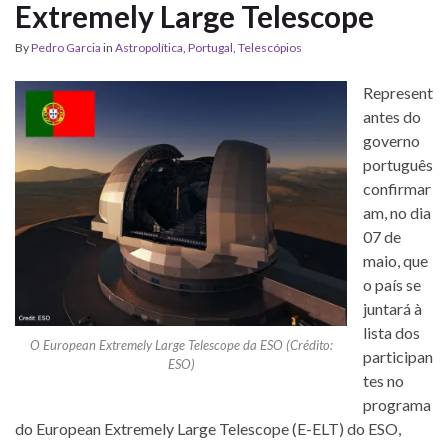
Extremely Large Telescope
By
Pedro Garcia
in
Astropolítica
,
Portugal
,
Telescópios
Represent
antes do
governo
português
confirmar
am, no dia
07 de
maio, que
o país se
juntará à
lista dos
O European Extremely Large Telescope da ESO (Crédito:
participan
ESO)
tes no
programa
do European Extremely Large Telescope (E-ELT) do ESO,