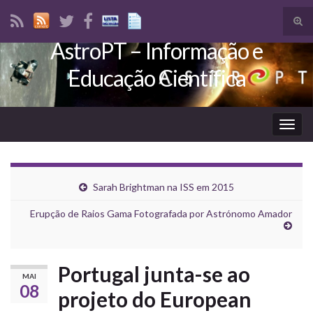
Tog
sear
AstroPT – Informação e
Search for:
for
Educação Científica
Togg
navig
Sarah Brightman na ISS em 2015
Erupção de Raios Gama Fotografada por Astrónomo Amador
Portugal junta-se ao
MAI
08
projeto do European