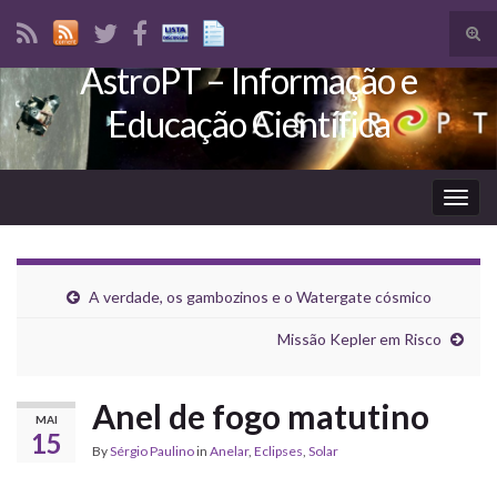
Tog
sear
AstroPT – Informação e
Search for:
for
Educação Científica
Togg
navig
A verdade, os gambozinos e o Watergate cósmico
Missão Kepler em Risco
Anel de fogo matutino
MAI
15
By
Sérgio Paulino
in
Anelar
,
Eclipses
,
Solar