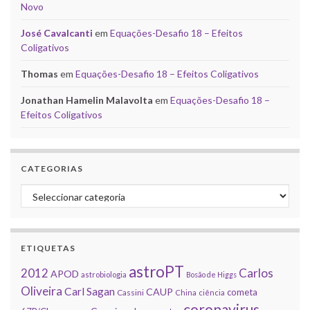
Novo
José Cavalcanti
em
Equações-Desafio 18 – Efeitos
Coligativos
Thomas
em
Equações-Desafio 18 – Efeitos Coligativos
Jonathan Hamelin Malavolta
em
Equações-Desafio 18 –
Efeitos Coligativos
CATEGORIAS
Categorias
ETIQUETAS
astroPT
2012
Carlos
APOD
astrobiologia
Bosão de Higgs
Oliveira
Carl Sagan
CAUP
cometa
Cassini
China
ciência
coronavirus