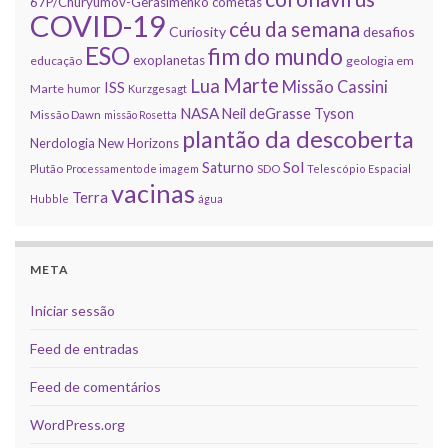
67P/Churyumov-Gerasimenko
cometas
COVID-19
céu da semana
Curiosity
desafios
ESO
fim do mundo
exoplanetas
educação
geologia em
Marte
Lua
Missão Cassini
ISS
Marte
humor
Kurzgesagt
NASA
Neil deGrasse Tyson
Missão Dawn
missão Rosetta
plantão da descoberta
Nerdologia
New Horizons
Sol
Saturno
Plutão
Processamento de imagem
SDO
Telescópio Espacial
vacinas
Terra
Hubble
água
META
Iniciar sessão
Feed de entradas
Feed de comentários
WordPress.org