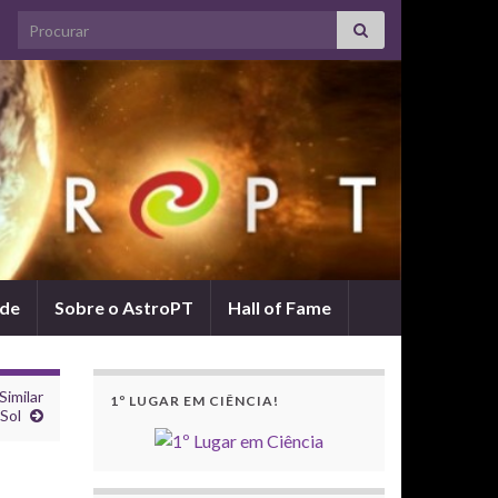
Search for:
ade
Sobre o AstroPT
Hall of Fame
Similar
1º LUGAR EM CIÊNCIA!
Sol