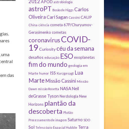
2012
APOD
astrobiologia
astroPT
Carlos
Bosão de Higgs
Oliveira
Carl Sagan
CAUP
Cassini
cometa 67P/Churyumov-
China
ciência
Gerasimenko
cometas
gias.
COVID-
coronavirus
nares
19
céu da semana
Curiosity
, uma
ESO
desafios
exoplanetas
educação
central
fim do mundo
geologia em
Lua
ISS
Marte
humor
Kurzgesagt
dem das
Marte
Missão Cassini
Missão
NASA
Neil
Dawn
missão Rosetta
deGrasse Tyson
Nerdologia
New
plantão da
Horizons
descoberta
Plutão
Saturno
Processamento de imagem
SDO
Sol
Terra
Telescópio Espacial Hubble