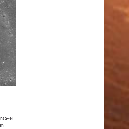
onsável
am