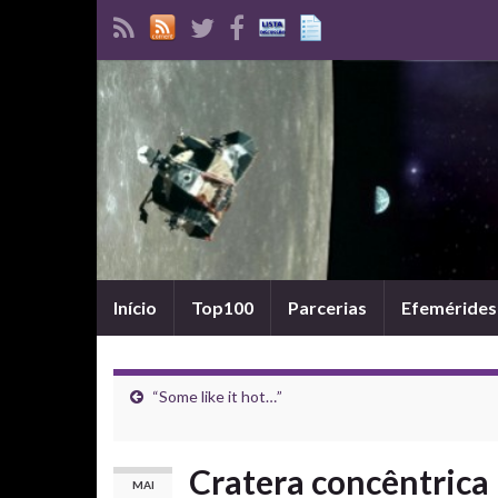
Início
Top100
Parcerias
Efemérides
“Some like it hot…”
Cratera concêntrica 
MAI