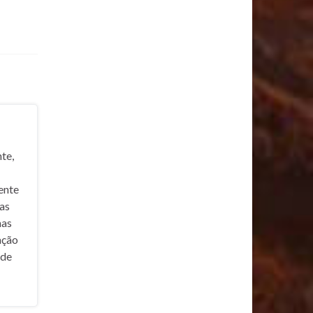
te,
ente
nas
mas
ação
ade