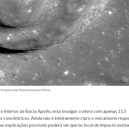
2012 pela Lunar Reconnaissance Orbiter.
 interior da Bacia Apollo, esta invulgar cratera com apenas 11,5
res concêntricos. Ainda não é inteiramente claro o mecanismo resp
as explicações possíveis poderá ser que no local de impacto exist