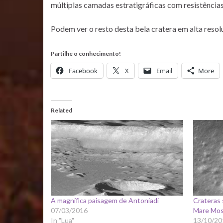
múltiplas camadas estratigráficas com resistências 
Podem ver o resto desta bela cratera em alta reso
Partilhe o conhecimento!
Facebook
X
Email
More
Related
A magnífica paisagem de Antoniadi
Crateras 
07/03/2016
Mare Mos
In "Lua"
13/10/20