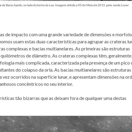
da Bacia Apollo, no lado distante da Lua. Imagem obtida a 03 de Maio de 2013, pela sonda Lunar
uras de impacto com uma grande variedade de dimensões e morfolo
nomos usam estas duas características para agrupar as crateras lu
eras complexas e bacias multianelares. As primeiras são estruturas
5 quilómetros de diâmetro. As crateras complexas têm, geralmente
ologia mais complicada, caracterizada pela presença de um pico 
ultantes do colapso da orla. As bacias multianelares são estruturas
 vez ocorridos na superfície lunar, e apresentam dimensões na or
anhosos concêntricos no seu interior.
ísticas tão bizarras que as deixam fora de qualquer uma destas