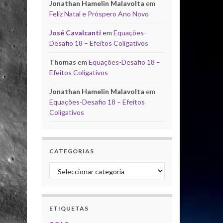
Jonathan Hamelin Malavolta
em
Feliz Natal e Próspero Ano Novo
José Cavalcanti
em
Equações-
Desafio 18 – Efeitos Coligativos
Thomas
em
Equações-Desafio 18 –
Efeitos Coligativos
Jonathan Hamelin Malavolta
em
Equações-Desafio 18 – Efeitos
Coligativos
CATEGORIAS
Categorias
ETIQUETAS