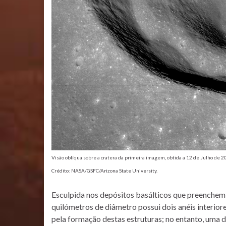
Visão oblíqua sobre a cratera da primeira imagem, obtida a 12 de Julho de 
Crédito: NASA/GSFC/Arizona State University.
Esculpida nos depósitos basálticos que preenchem o
quilómetros de diâmetro possui dois anéis interio
pela formação destas estruturas; no entanto, uma d