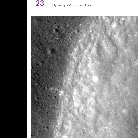
23
By
Sérgio Paulino
in
Lua