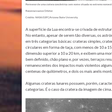
Pormenor de uma cratera concêntrica sem nome situada no extremo noroeste 
Reconnaissance Orbiter.
Crédito: NASA/GSFC/Arizona State University.
A superfície da Lua encontra-se crivada de estrut
No entanto, apesar de serem tão diversas, os astró
em três categorias básicas: crateras simples, crat
circulares em forma de taça, com menos de 10 a 1
dimensão superior a 10 a 20 km, e exibem uma morf
bem definido, chão plano e, por vezes, terraços res
remanescentes dos impactos mais violentos alguma
centenas de quilómetros, e dois os mais anéis mont
Algumas crateras lunares possuem, porém, caracter
categorias. É o caso da cratera da imagem de cima.