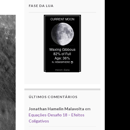
FASE DA LUA
moon data
ÚLTIMOS COMENTÁRIOS
Jonathan Hamelin Malavolta
em
Equações-Desafio 18 – Efeitos
Coligativos