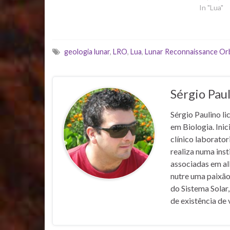
In "Lua"
geologia lunar
,
LRO
,
Lua
,
Lunar Reconnaissance Or
Sérgio Pau
Sérgio Paulino li
em Biologia. Inic
clínico laborato
realiza numa inst
associadas em al
nutre uma paixão
do Sistema Solar,
de existência de 