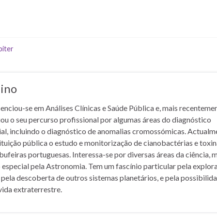
biter
lino
cenciou-se em Análises Clínicas e Saúde Pública e, mais recentemen
iou o seu percurso profissional por algumas áreas do diagnóstico
rial, incluindo o diagnóstico de anomalias cromossómicas. Actualm
ituição pública o estudo e monitorização de cianobactérias e toxi
bufeiras portuguesas. Interessa-se por diversas áreas da ciência, 
 especial pela Astronomia. Tem um fascínio particular pela explor
 pela descoberta de outros sistemas planetários, e pela possibilid
vida extraterrestre.