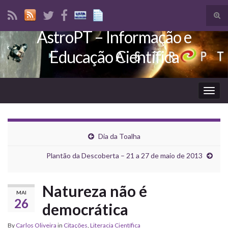
Tog
sear
AstroPT – Informação e
Search for:
for
Educação Científica
Togg
navig
Dia da Toalha
Plantão da Descoberta – 21 a 27 de maio de 2013
Natureza não é
MAI
26
democrática
By
Carlos Oliveira
in
Citações
,
Literacia Científica