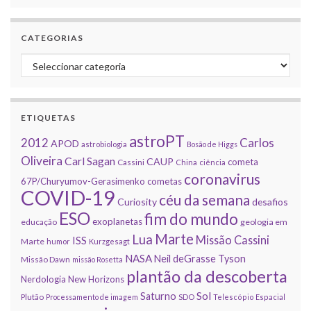
CATEGORIAS
Categorias
ETIQUETAS
astroPT
2012
Carlos
APOD
astrobiologia
Bosão de Higgs
Oliveira
Carl Sagan
CAUP
cometa
Cassini
China
ciência
coronavirus
67P/Churyumov-Gerasimenko
cometas
COVID-19
céu da semana
Curiosity
desafios
ESO
fim do mundo
exoplanetas
educação
geologia em
Marte
Lua
Missão Cassini
ISS
Marte
humor
Kurzgesagt
NASA
Neil deGrasse Tyson
Missão Dawn
missão Rosetta
plantão da descoberta
Nerdologia
New Horizons
Sol
Saturno
Plutão
Processamento de imagem
SDO
Telescópio Espacial