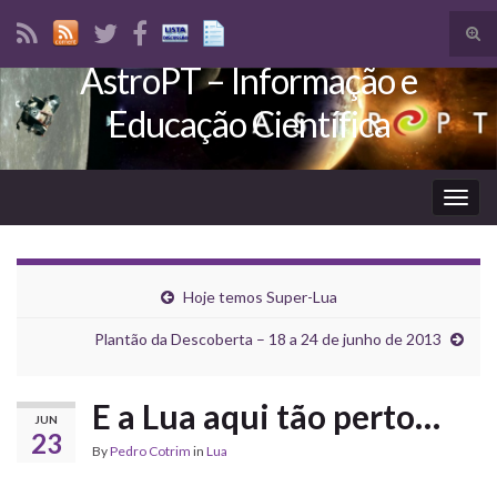
Tog
sear
AstroPT – Informação e
Search for:
for
Educação Científica
Togg
navig
Hoje temos Super-Lua
Plantão da Descoberta – 18 a 24 de junho de 2013
E a Lua aqui tão perto…
JUN
23
By
Pedro Cotrim
in
Lua