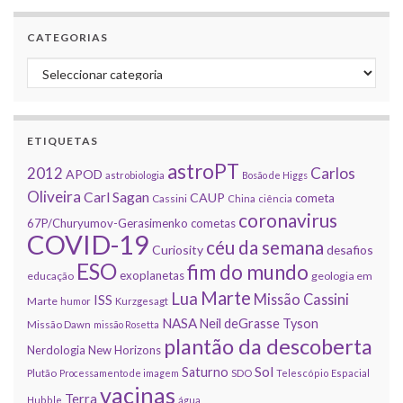
CATEGORIAS
Categorias
ETIQUETAS
astroPT
2012
Carlos
APOD
astrobiologia
Bosão de Higgs
Oliveira
Carl Sagan
CAUP
cometa
Cassini
China
ciência
coronavirus
67P/Churyumov-Gerasimenko
cometas
COVID-19
céu da semana
Curiosity
desafios
ESO
fim do mundo
exoplanetas
educação
geologia em
Marte
Lua
Missão Cassini
ISS
Marte
humor
Kurzgesagt
NASA
Neil deGrasse Tyson
Missão Dawn
missão Rosetta
plantão da descoberta
Nerdologia
New Horizons
Sol
Saturno
Plutão
Processamento de imagem
SDO
Telescópio Espacial
vacinas
Terra
Hubble
água