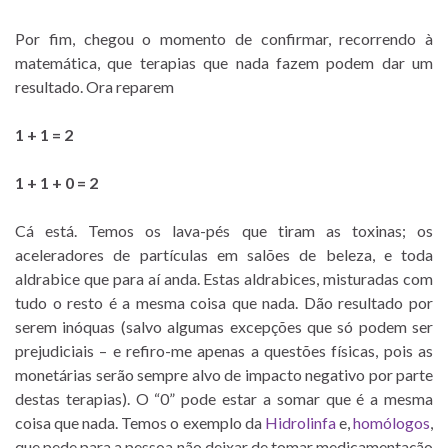
Por fim, chegou o momento de confirmar, recorrendo à
matemática, que terapias que nada fazem podem dar um
resultado. Ora reparem
1 + 1 = 2
1 + 1 + 0 = 2
Cá está. Temos os lava-pés que tiram as toxinas; os
aceleradores de partículas em salões de beleza, e toda
aldrabice que para aí anda. Estas aldrabices, misturadas com
tudo o resto é a mesma coisa que nada. Dão resultado por
serem inóquas (salvo algumas excepções que só podem ser
prejudiciais – e refiro-me apenas a questões físicas, pois as
monetárias serão sempre alvo de impacto negativo por parte
destas terapias). O “0” pode estar a somar que é a mesma
coisa que nada. Temos o exemplo da
Hidrolinfa
e,
homólogos
,
que pede para a pessoa não deixar de tomar medicamentação