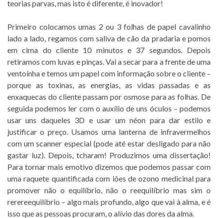
teorias parvas, mas isto é diferente, é inovador!
Primeiro colocamos umas 2 ou 3 folhas de papel cavalinho
lado a lado, regamos com saliva de cão da pradaria e pomos
em cima do cliente 10 minutos e 37 segundos. Depois
retiramos com luvas e pinças. Vai a secar para a frente de uma
ventoínha e temos um papel com informação sobre o cliente –
porque as toxinas, as energias, as vidas passadas e as
enxaquecas do cliente passam por osmose para as folhas. De
seguida podemos ler com o auxílio de uns óculos – podemos
usar uns daqueles 3D e usar um néon para dar estilo e
justificar o preço. Usamos uma lanterna de infravermelhos
com um scanner especial (pode até estar desligado para não
gastar luz). Depois, tcharam! Produzimos uma dissertação!
Para tornar mais emotivo dizemos que podemos passar com
uma raquete quantificada com iões de ozono medicinal para
promover não o equilíbrio, não o reequilíbrio mas sim o
rerereequilíbrio – algo mais profundo, algo que vai à alma, e é
isso que as pessoas procuram, o alívio das dores da alma.