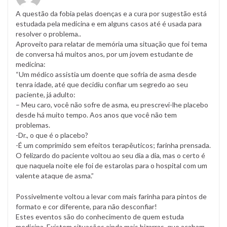
A questão da fobia pelas doenças e a cura por sugestão está
estudada pela medicina e em alguns casos até é usada para
resolver o problema..
Aproveito para relatar de memória uma situação que foi tema
de conversa há muitos anos, por um jovem estudante de
medicina:
“Um médico assistia um doente que sofria de asma desde
tenra idade, até que decidiu confiar um segredo ao seu
paciente, já adulto:
– Meu caro, você não sofre de asma, eu prescrevi-lhe placebo
desde há muito tempo. Aos anos que você não tem
problemas.
-Dr., o que é o placebo?
-É um comprimido sem efeitos terapêuticos; farinha prensada.
O felizardo do paciente voltou ao seu dia a dia, mas o certo é
que naquela noite ele foi de estarolas para o hospital com um
valente ataque de asma.”
Possivelmente voltou a levar com mais farinha para pintos de
formato e cor diferente, para não desconfiar!
Estes eventos são do conhecimento de quem estuda
medicina .Existem situações ainda mais bizarras, que acabam