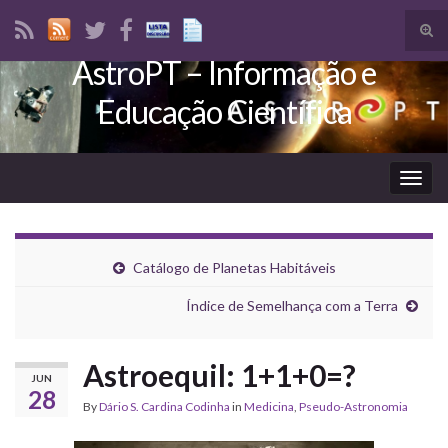
Tog
sear
AstroPT – Informação e
Search for:
for
Educação Científica
Togg
navig
Catálogo de Planetas Habitáveis
Índice de Semelhança com a Terra
Astroequil: 1+1+0=?
JUN
28
By
Dário S. Cardina Codinha
in
Medicina
,
Pseudo-Astronomia