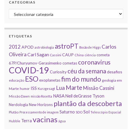
CATEGORIAS
Categorias
ETIQUETAS
astroPT
2012
Carlos
APOD
astrobiologia
Bosão de Higgs
Oliveira
Carl Sagan
CAUP
cometa
Cassini
China
ciência
coronavirus
67P/Churyumov-Gerasimenko
cometas
COVID-19
céu da semana
Curiosity
desafios
ESO
fim do mundo
exoplanetas
educação
geologia em
Marte
Lua
Missão Cassini
ISS
Marte
humor
Kurzgesagt
NASA
Neil deGrasse Tyson
Missão Dawn
missão Rosetta
plantão da descoberta
Nerdologia
New Horizons
Sol
Saturno
Plutão
Processamento de imagem
SDO
Telescópio Espacial
vacinas
Terra
Hubble
água