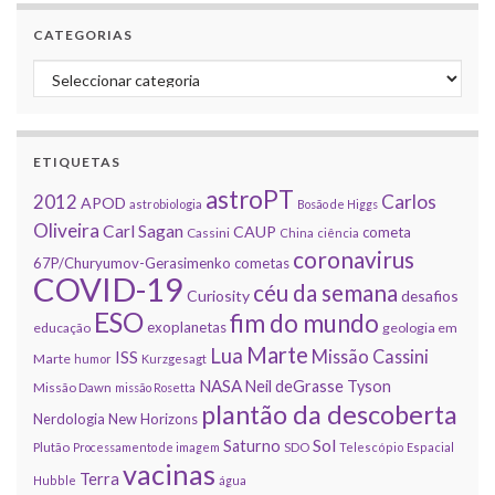
CATEGORIAS
Categorias
ETIQUETAS
astroPT
2012
Carlos
APOD
astrobiologia
Bosão de Higgs
Oliveira
Carl Sagan
CAUP
cometa
Cassini
China
ciência
coronavirus
67P/Churyumov-Gerasimenko
cometas
COVID-19
céu da semana
Curiosity
desafios
ESO
fim do mundo
exoplanetas
educação
geologia em
Marte
Lua
Missão Cassini
ISS
Marte
humor
Kurzgesagt
NASA
Neil deGrasse Tyson
Missão Dawn
missão Rosetta
plantão da descoberta
Nerdologia
New Horizons
Sol
Saturno
Plutão
Processamento de imagem
SDO
Telescópio Espacial
vacinas
Terra
Hubble
água