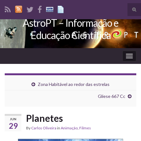
Tog
sear
AstroPT – Informação e
Search for:
for
Educação Científica
Togg
navig
Zona Habitável ao redor das estrelas
Gliese 667 Cc
Planetes
JUN
29
By
Carlos Oliveira
in
Animação
,
Filmes