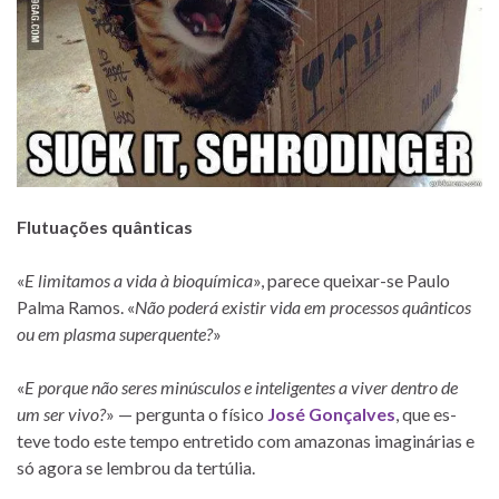
Flutuações quân­ti­cas
«
E li­mi­ta­mos a vida à bi­oquí­mica
», pa­rece queixar-se Paulo
Palma Ramos. «
Não po­derá exis­tir vida em pro­ces­sos quân­ti­cos
ou em plasma su­per­quente?
»
«
E por­que não se­res mi­nús­cu­los e in­te­li­gen­tes a vi­ver den­tro de
um ser vivo?
» — per­gunta o fí­sico
José Gonçalves
, que es­
teve todo este tempo en­tre­tido com ama­zo­nas ima­gi­ná­rias e
só agora se lem­brou da tertúlia.