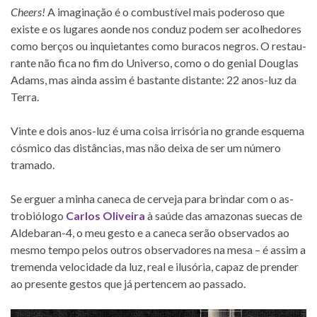
Cheers!
A ima­gi­na­ção é o com­bus­tí­vel mais po­de­roso que
existe e os lu­ga­res aonde nos con­duz po­dem ser aco­lhe­do­res
como ber­ços ou in­qui­e­tan­tes como bu­ra­cos ne­gros. O res­tau­
rante não fica no fim do Universo, como o do ge­nial Douglas
Adams, mas ainda as­sim é bas­tante dis­tante: 22 anos-luz da
Terra.
Vinte e dois anos-luz é uma coisa ir­ri­só­ria no grande es­quema
cós­mico das dis­tân­cias, mas não deixa de ser um nú­mero
tramado.
Se er­guer a mi­nha ca­neca de cer­veja para brin­dar com o as­
tro­bió­logo
Carlos Oliveira
à saúde das ama­zo­nas su­e­cas de
Aldebaran-4, o meu gesto e a ca­neca se­rão ob­ser­va­dos ao
mesmo tempo pe­los ou­tros ob­ser­va­do­res na mesa – é as­sim a
tre­menda ve­lo­ci­dade da luz, real e ilu­só­ria, ca­paz de pren­der
ao pre­sente ges­tos que já per­ten­cem ao passado.