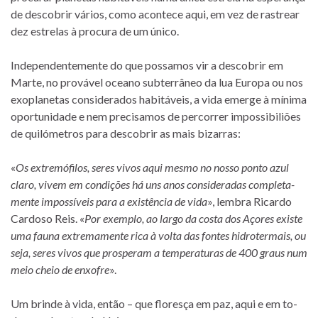
de des­co­brir vá­rios, como acon­tece aqui, em vez de ras­trear
dez es­tre­las à pro­cura de um único.
Independentemente do que pos­sa­mos vir a des­co­brir em
Marte, no pro­vá­vel oce­ano sub­ter­râ­neo da lua Europa ou nos
exo­pla­ne­tas con­si­de­ra­dos ha­bi­tá­veis, a vida emerge à mí­nima
opor­tu­ni­dade e nem pre­ci­sa­mos de per­cor­rer im­pos­si­bi­liões
de qui­ló­me­tros para des­co­brir as mais bizarras:
«
Os ex­tre­mó­fi­los, se­res vi­vos aqui mesmo no nosso ponto azul
claro, vi­vem em con­di­ções há uns anos con­si­de­ra­das com­ple­ta­
mente im­pos­sí­veis para a exis­tên­cia de vida
», lem­bra Ricardo
Cardoso Reis. «
Por exem­plo, ao largo da costa dos Açores existe
uma fauna ex­tre­ma­mente rica à volta das fon­tes hi­dro­ter­mais, ou
seja, se­res vi­vos que pros­pe­ram a tem­pe­ra­tu­ras de 400 graus num
meio cheio de en­xo­fre
».
Um brinde à vida, en­tão – que flo­resça em paz, aqui e em to­