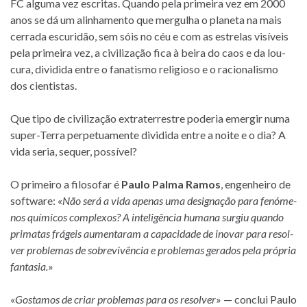
FC al­guma vez es­cri­tas. Quando pela pri­meira vez em 2000
anos se dá um ali­nha­mento que mer­gu­lha o pla­neta na mais
cer­rada es­cu­ri­dão, sem sóis no céu e com as es­tre­las vi­sí­veis
pela pri­meira vez, a ci­vi­li­za­ção fica à beira do caos e da lou­
cura, di­vi­dida en­tre o fa­na­tismo re­li­gi­oso e o ra­ci­o­na­lismo
dos cientistas.
Que tipo de ci­vi­li­za­ção ex­tra­ter­res­tre po­de­ria emer­gir numa
super-Terra per­pe­tu­a­mente di­vi­dida en­tre a noite e o dia? A
vida se­ria, se­quer, possível?
O pri­meiro a fi­lo­so­far é
Paulo Palma Ramos
, en­ge­nheiro de
soft­ware: «
Não será a vida ape­nas uma de­sig­na­ção para fe­nó­me­
nos quí­mi­cos com­ple­xos? A in­te­li­gên­cia hu­mana sur­giu quando
pri­ma­tas frá­geis au­men­ta­ram a ca­pa­ci­dade de ino­var para re­sol­
ver pro­ble­mas de so­bre­vi­vên­cia e pro­ble­mas ge­ra­dos pela pró­pria
fan­ta­sia.
»
«
Gostamos de criar pro­ble­mas para os re­sol­ver
» — con­clui Paulo