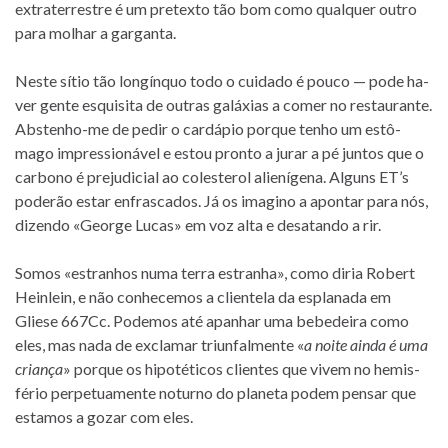
ex­tra­ter­res­tre é um pre­texto tão bom como qual­quer ou­tro
para mo­lhar a garganta.
Neste sí­tio tão lon­gín­quo todo o cui­dado é pouco — pode ha­
ver gente es­qui­sita de ou­tras ga­lá­xias a co­mer no res­tau­rante.
Abstenho-me de pe­dir o car­dá­pio por­que te­nho um estô­
mago im­pres­si­o­ná­vel e es­tou pronto a ju­rar a pé jun­tos que o
car­bono é pre­ju­di­cial ao co­les­te­rol ali­e­ní­gena. Alguns ET’s
po­de­rão es­tar en­fras­ca­dos. Já os ima­gino a apon­tar para nós,
di­zendo «George Lucas» em voz alta e de­sa­tando a rir.
Somos «es­tra­nhos numa terra es­tra­nha», como di­ria Robert
Heinlein, e não co­nhe­ce­mos a cli­en­tela da es­pla­nada em
Gliese 667Cc. Podemos até apa­nhar uma be­be­deira como
eles, mas nada de ex­cla­mar triun­fal­mente «
a noite ainda é uma
cri­ança
» por­que os hi­po­té­ti­cos cli­en­tes que vi­vem no he­mis­
fé­rio per­pe­tu­a­mente no­turno do pla­neta po­dem pen­sar que
es­ta­mos a go­zar com eles.