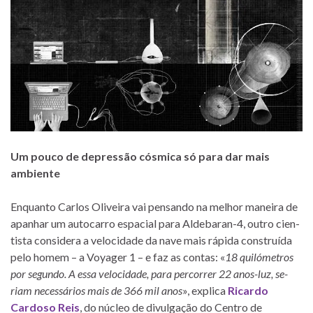
Um pouco de de­pres­são cós­mica só para dar mais
ambiente
Enquanto Carlos Oliveira vai pen­sando na me­lhor ma­neira de
apa­nhar um au­to­carro es­pa­cial para Aldebaran-4, ou­tro ci­en­
tista con­si­dera a ve­lo­ci­dade da nave mais rá­pida cons­truída
pelo ho­mem – a Voyager 1 – e faz as con­tas: «
18 qui­ló­me­tros
por se­gundo. A essa ve­lo­ci­dade, para per­cor­rer 22 anos-luz, se­
riam ne­ces­sá­rios mais de 366 mil anos
», ex­plica
Ricardo
Cardoso Reis
, do nú­cleo de di­vul­ga­ção do Centro de