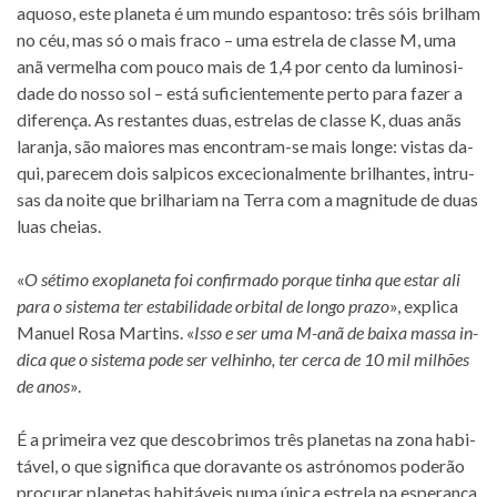
aquoso, este pla­neta é um mundo es­pan­toso: três sóis bri­lham
no céu, mas só o mais fraco – uma es­trela de classe M, uma
anã ver­me­lha com pouco mais de 1,4 por cento da lu­mi­no­si­
dade do nosso sol – está su­fi­ci­en­te­mente perto para fa­zer a
di­fe­rença. As res­tan­tes duas, es­tre­las de classe K, duas anãs
la­ranja, são mai­o­res mas encontram-se mais longe: vis­tas da­
qui, pa­re­cem dois sal­pi­cos ex­ce­ci­o­nal­mente bri­lhan­tes, in­tru­
sas da noite que bri­lha­riam na Terra com a mag­ni­tude de duas
luas cheias.
«
O sé­timo exo­pla­neta foi con­fir­mado por­que ti­nha que es­tar ali
para o sis­tema ter es­ta­bi­li­dade or­bi­tal de longo prazo
», ex­plica
Manuel Rosa Martins. «
Isso e ser uma M-anã de baixa massa in­
dica que o sis­tema pode ser ve­lhi­nho, ter cerca de 10 mil mi­lhões
de anos
».
É a pri­meira vez que des­co­bri­mos três pla­ne­tas na zona ha­bi­
tá­vel, o que sig­ni­fica que do­ra­vante os as­tró­no­mos po­de­rão
pro­cu­rar pla­ne­tas ha­bi­tá­veis numa única es­trela na es­pe­rança