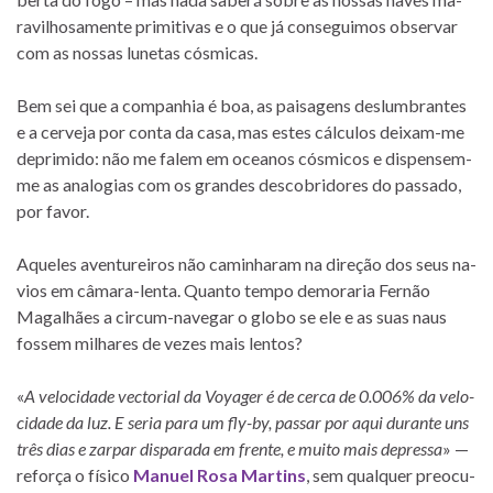
ra­vi­lho­sa­mente pri­mi­ti­vas e o que já con­se­gui­mos ob­ser­var
com as nos­sas lu­ne­tas cósmicas.
Bem sei que a com­pa­nhia é boa, as pai­sa­gens des­lum­bran­tes
e a cer­veja por conta da casa, mas es­tes cál­cu­los deixam-me
de­pri­mido: não me fa­lem em oce­a­nos cós­mi­cos e dispensem-
me as ana­lo­gias com os gran­des des­co­bri­do­res do pas­sado,
por favor.
Aqueles aven­tu­rei­ros não ca­mi­nha­ram na di­re­ção dos seus na­
vios em câmara-lenta. Quanto tempo de­mo­ra­ria Fernão
Magalhães a circum-navegar o globo se ele e as suas naus
fos­sem mi­lha­res de ve­zes mais lentos?
«
A ve­lo­ci­dade vec­to­rial da Voyager é de cerca de 0.006% da ve­lo­
ci­dade da luz. E se­ria para um fly-by, pas­sar por aqui du­rante uns
três dias e zar­par dis­pa­rada em frente, e muito mais de­pressa
» —
re­força o fí­sico
Manuel Rosa Martins
, sem qual­quer pre­o­cu­