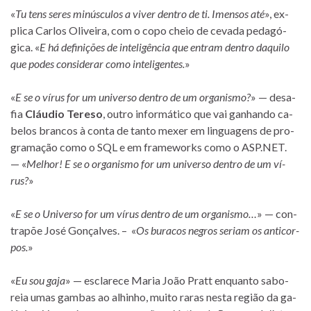
«
Tu tens se­res mi­nús­cu­los a vi­ver den­tro de ti. Imensos até
», ex­
plica Carlos Oliveira, com o copo cheio de ce­vada pe­da­gó­
gica. «
E há de­fi­ni­ções de in­te­li­gên­cia que en­tram den­tro da­quilo
que po­des con­si­de­rar como in­te­li­gen­tes.
»
«
E se o ví­rus for um uni­verso den­tro de um or­ga­nismo?
» — de­sa­
fia
Cláudio Tereso
, ou­tro in­for­má­tico que vai ga­nhando ca­
be­los bran­cos à conta de tanto me­xer em lin­gua­gens de pro­
gra­ma­ção como o SQL e em fra­meworks como o ASP.NET.
— «
Melhor! E se o or­ga­nismo for um uni­verso den­tro de um ví­
rus?
»
«
E se o Universo for um ví­rus den­tro de um or­ga­nismo…
» — con­
tra­põe José Gonçalves. – «
Os bu­ra­cos ne­gros se­riam os an­ti­cor­
pos.
»
«
Eu sou gaja
» — es­cla­rece Maria João Pratt en­quanto sa­bo­
reia umas gam­bas ao alhi­nho, muito ra­ras nesta re­gião da ga­