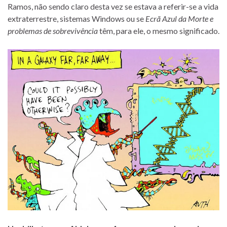
Ramos, não sendo claro desta vez se es­tava a referir-se a vida
ex­tra­ter­res­tre, sis­te­mas Windows ou se
Ecrã Azul da Morte e
pro­ble­mas de so­bre­vi­vên­cia
têm, para ele, o mesmo significado.