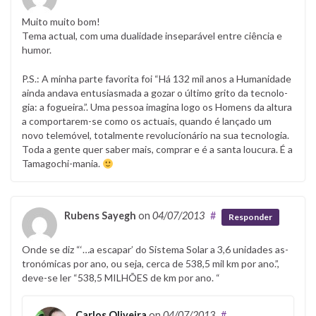
Muito muito bom!
Tema actual, com uma dualidade inseparável entre ciência e
humor.
P.S.: A minha parte favorita foi “Há 132 mil anos a Humanidade
ainda an­dava en­tu­si­as­mada a go­zar o úl­timo grito da tec­no­lo­
gia: a fo­gueira.”. Uma pessoa imagina logo os Homens da altura
a comportarem-se como os actuais, quando é lançado um
novo telemóvel, totalmente revolucionário na sua tecnologia.
Toda a gente quer saber mais, comprar e é a santa loucura. É a
Tamagochi-mania.
Rubens Sayegh
on
04/07/2013
#
Responder
Onde se diz “‘…a es­ca­par’ do Sistema Solar a 3,6 uni­da­des as­
tro­nó­mi­cas por ano, ou seja, cerca de 538,5 mil km por ano.”,
deve-se ler “538,5 MILHÕES de km por ano. “
Carlos Oliveira
on
04/07/2013
#