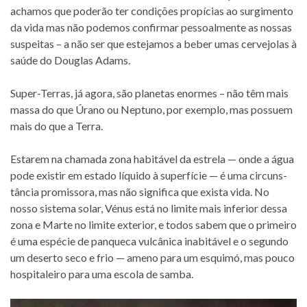
acha­mos que po­de­rão ter con­di­ções pro­pí­cias ao sur­gi­mento
da vida mas não po­de­mos con­fir­mar pes­so­al­mente as nos­sas
sus­pei­tas – a não ser que es­te­ja­mos a be­ber umas cer­ve­jo­las à
saúde do Douglas Adams.
Super-Terras, já agora, são pla­ne­tas enor­mes – não têm mais
massa do que Úrano ou Neptuno, por exem­plo, mas pos­suem
mais do que a Terra.
Estarem na cha­mada zona ha­bi­tá­vel da es­trela — onde a água
pode exis­tir em es­tado lí­quido à su­per­fí­cie — é uma cir­cuns­
tân­cia pro­mis­sora, mas não sig­ni­fica que exista vida. No
nosso sis­tema so­lar, Vénus está no li­mite mais in­fe­rior dessa
zona e Marte no li­mite ex­te­rior, e to­dos sa­bem que o pri­meiro
é uma es­pé­cie de pan­queca vul­câ­nica ina­bi­tá­vel e o se­gundo
um de­serto seco e frio — ameno para um es­quimó, mas pouco
hos­pi­ta­leiro para uma es­cola de samba.