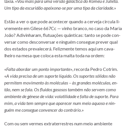
lá­xia. «
Vou mais para uma ver­são ga­lác­tica do Romeu e Julieta.
Um tipo da es­cu­ri­dão apaixona-se por uma tipa da cla­ri­dade.
»
Estão a ver o que pode acon­te­cer quando a cer­veja cir­cula li­
vre­mente em Gliese 667Cc — vi­nho branco, no caso da Maria
João? Adivinharam, flu­tu­a­ções quân­ti­cas: tanto se pode con­
ver­sar como des­con­ver­sar e nin­guém con­se­gue pre­ver qual
dos es­ta­dos pre­va­le­cerá. Felizmente te­mos aqui um ca­va­
lheiro na mesa que co­loca esta malta toda na ordem:
«
Falta abor­dar um ponto im­por­tante
», re­corda Pedro Cotrim.
«
A vida pre­cisa de um su­porte lí­quido. Os su­por­tes só­li­dos não
per­mi­tem mo­vi­mento às mo­lé­cu­las – às gran­des mo­lé­cu­las, en­
tão, nem se fala. Os flui­dos ga­so­sos tam­bém não ser­vem como
am­bi­ente de gé­nese de vida: vo­la­ti­li­dade e falta de su­porte. Para
mim, a vida tem sem­pre que apa­re­cer num meio aquoso e nin­
guém me con­se­gue con­ven­cer do con­trá­rio.
»
Com ou sem ver­mes ex­tra­ter­res­tres num meio am­bi­ente