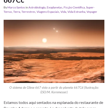
By
Marco Santos
in
Astrobiologia
,
Exoplanetas
,
Ficção Científica
,
Super-
Terras
,
Terra
,
Terrestres
,
Viagens Espaciais
,
Vida
,
Vida Estranha
,
Voyager
O sis­tema de Gliese 667 visto a par­tir do pla­neta 667Cd (Ilustração:
ESO/M. Kornmesser)
Estamos to­dos aqui sen­ta­dos na es­pla­nada do res­tau­rante de