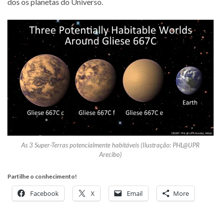
dos os pla­ne­tas do Universo.
As 3 Super-Terras potencialmente habitáveis (Ilustração: PHL@UPR
Arecibo)
Partilhe o conhecimento!
Facebook
X
Email
More