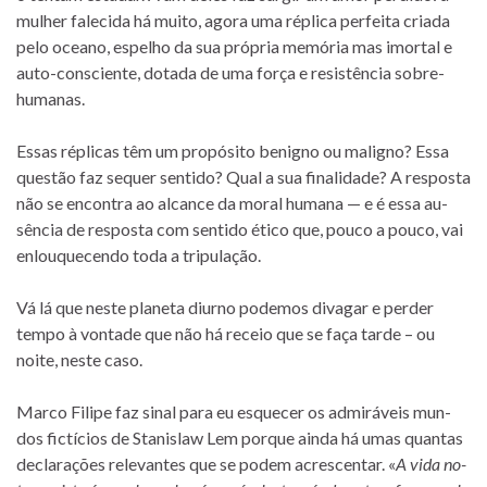
mu­lher fa­le­cida há muito, agora uma ré­plica per­feita cri­ada
pelo oce­ano, es­pe­lho da sua pró­pria me­mó­ria mas imor­tal e
auto-consciente, do­tada de uma força e re­sis­tên­cia sobre-
humanas.
Essas ré­pli­cas têm um pro­pó­sito be­nigno ou ma­ligno? Essa
ques­tão faz se­quer sen­tido? Qual a sua fi­na­li­dade? A res­posta
não se en­con­tra ao al­cance da mo­ral hu­mana — e é essa au­
sên­cia de res­posta com sen­tido ético que, pouco a pouco, vai
en­lou­que­cendo toda a tripulação.
Vá lá que neste pla­neta diurno po­de­mos di­va­gar e per­der
tempo à von­tade que não há re­ceio que se faça tarde – ou
noite, neste caso.
Marco Filipe faz si­nal para eu es­que­cer os ad­mi­rá­veis mun­
dos fic­tí­cios de Stanislaw Lem por­que ainda há umas quan­tas
de­cla­ra­ções re­le­van­tes que se po­dem acres­cen­tar. «
A vida no­