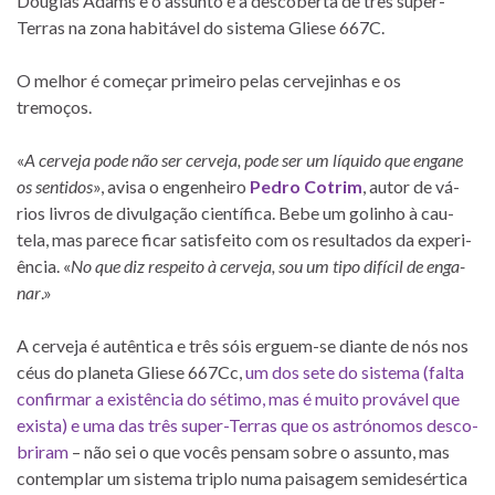
Douglas Adams e o as­sunto é a des­co­berta de três super-
Terras na zona ha­bi­tá­vel do sis­tema Gliese 667C.
O me­lhor é co­me­çar pri­meiro pe­las cer­ve­ji­nhas e os
tremoços.
«
A cer­veja pode não ser cer­veja, pode ser um lí­quido que en­gane
os sen­ti­dos
», avisa o en­ge­nheiro
Pedro Cotrim
, au­tor de vá­
rios li­vros de di­vul­ga­ção ci­en­tí­fica. Bebe um go­li­nho à cau­
tela, mas pa­rece fi­car sa­tis­feito com os re­sul­ta­dos da ex­pe­ri­
ên­cia. «
No que diz res­peito à cer­veja, sou um tipo di­fí­cil de en­ga­
nar
.»
A cer­veja é au­tên­tica e três sóis erguem-se di­ante de nós nos
céus do pla­neta Gliese 667Cc,
um dos sete do sis­tema (falta
con­fir­mar a exis­tên­cia do sé­timo, mas é muito pro­vá­vel que
exista) e uma das três super-Terras que os as­tró­no­mos des­co­
bri­ram
– não sei o que vo­cês pen­sam so­bre o as­sunto, mas
con­tem­plar um sis­tema tri­plo numa pai­sa­gem se­mi­de­sér­tica