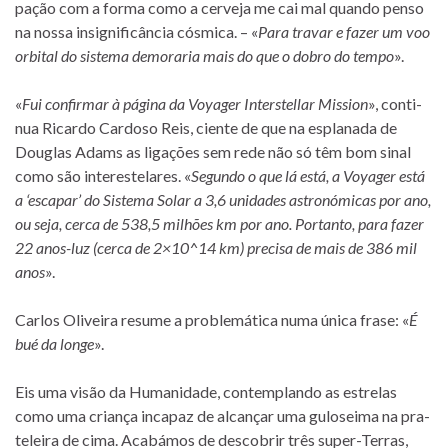
pa­ção com a forma como a cer­veja me cai mal quando penso
na nossa in­sig­ni­fi­cân­cia cós­mica. – «
Para tra­var e fa­zer um voo
or­bi­tal do sis­tema de­mo­ra­ria mais do que o do­bro do tempo
».
«
Fui con­fir­mar à pá­gina da Voyager Interstellar Mission
», con­ti­
nua Ricardo Cardoso Reis, ci­ente de que na es­pla­nada de
Douglas Adams as li­ga­ções sem rede não só têm bom si­nal
como são in­te­res­te­la­res. «
Segundo o que lá está, a Voyager está
a ‘es­ca­par’ do Sistema Solar a 3,6 uni­da­des as­tro­nó­mi­cas por ano,
ou seja, cerca de 538,5 milhões km por ano. Portanto, para fa­zer
22 anos-luz (cerca de 2×10^14 km) pre­cisa de mais de 386 mil
anos
».
Carlos Oliveira re­sume a pro­ble­má­tica numa única frase: «
É
bué da longe
».
Eis uma vi­são da Humanidade, con­tem­plando as es­tre­las
como uma cri­ança in­ca­paz de al­can­çar uma gu­lo­seima na pra­
te­leira de cima. Acabámos de des­co­brir três super-Terras,