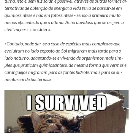
turna, isto é, sem luz so­lar, é pos­sí­vel, atra­vés de ou­tras for­mas al­
ter­na­ti­vas de ob­ten­ção de ener­gia: a vida te­ria de basear-se em
qui­mi­os­sín­tese e não em fo­tos­sín­tese– sendo a pri­meira muito
me­nos efi­ci­ente do que a úl­tima. Acho du­vi­doso que dê ori­gem a
ci­vi­li­za­ções
», con­si­dera.
«
Contudo, pode dar-se o caso de es­pé­cies mais com­ple­xas que
evo­luí­ram no lado ex­posto ao Sol mi­gra­rem mais tarde para o
lado no­turno, adaptando-se e vi­vendo de or­ga­nis­mos mais sim­
ples que pra­ti­cam qui­mi­os­sín­tese, da mesma forma que ver­mes e
ca­ran­gue­jos mi­gra­ram para as fon­tes hi­dro­ter­mais para se ali­
men­ta­rem de bac­té­rias.
»