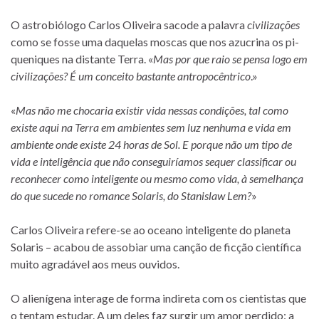
O as­tro­bió­logo Carlos Oliveira sa­code a pa­la­vra
ci­vi­li­za­ções
como se fosse uma da­que­las mos­cas que nos azu­crina os pi­
que­ni­ques na dis­tante Terra. «
Mas por que raio se pensa logo em
ci­vi­li­za­ções? É um con­ceito bas­tante an­tro­po­cên­trico
.»
«
Mas não me cho­ca­ria exis­tir vida nes­sas con­di­ções, tal como
existe aqui na Terra em am­bi­en­tes sem luz ne­nhuma e vida em
am­bi­ente onde existe 24 ho­ras de Sol. E por­que não um tipo de
vida e in­te­li­gên­cia que não con­se­gui­ría­mos se­quer clas­si­fi­car ou
re­co­nhe­cer como in­te­li­gente ou mesmo como vida, à se­me­lhança
do que su­cede no ro­mance Solaris, do Stanislaw Lem?
»
Carlos Oliveira refere-se ao oce­ano in­te­li­gente do pla­neta
Solaris – aca­bou de as­so­biar uma can­ção de fic­ção ci­en­tí­fica
muito agra­dá­vel aos meus ouvidos.
O ali­e­ní­gena in­te­rage de forma in­di­reta com os ci­en­tis­tas que
o ten­tam es­tu­dar. A um de­les faz sur­gir um amor per­dido: a