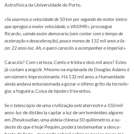
Astrofísica da Universidade do Porto.
«
Se usar­mos a ve­lo­ci­dade de 50 km por se­gundo do mo­tor ió­nico
que apre­goa a maior ve­lo­ci­dade, o VASIMR
», pros­se­gue
Ricardo, «
ainda as­sim de­mo­ra­ria (sem con­tar com o tempo de
ace­le­ra­ção e de­sa­ce­le­ra­ção), pouco me­nos de 132 mil anos a fa­
zer 22 anos-luz. Ah, e quero ca­ra­cóis a acom­pa­nhar a im­pe­rial
.»
Caracóis? Com cer­teza. Cento e trinta e dois mil anos? Estes
já cus­tam a en­go­lir. Mesmo na es­pla­nada de Douglas Adams é
um nú­mero im­pres­si­o­nante. Há 132 mil anos a Humanidade
ainda an­dava en­tu­si­as­mada a go­zar o úl­timo grito da tec­no­lo­
gia: a fo­gueira. Coisa de
hips­ters
friorentos.
Se o te­les­có­pio de uma ci­vi­li­za­ção ex­tra­ter­res­tre a 150 mil
anos-luz de dis­tân­cia cap­tar a luz de um ho­mi­ní­deo al­gu­res
em Zhoukoudian, uma al­deia chi­nesa 50 qui­ló­me­tros a su­
deste do que é hoje Pequim, po­derá tes­te­mu­nhar a des­co­
berta do fogo – mas nada sa­berá so­bre as nos­sas na­ves ma­