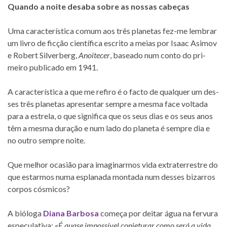
Quando a noite de­saba so­bre as nos­sas cabeças
Uma ca­rac­te­rís­tica co­mum aos três pla­ne­tas fez-me lem­brar
um li­vro de fic­ção ci­en­tí­fica es­crito a meias por Isaac Asimov
e Robert Silverberg,
Anoitecer
, ba­se­ado num conto do pri­
meiro pu­bli­cado em 1941.
A ca­rac­te­rís­tica a que me re­firo é o facto de qual­quer um des­
ses três pla­ne­tas apre­sen­tar sem­pre a mesma face vol­tada
para a es­trela, o que sig­ni­fica que os seus dias e os seus anos
têm a mesma du­ra­ção e num lado do pla­neta é sem­pre dia e
no ou­tro sem­pre noite.
Que me­lhor oca­sião para ima­gi­nar­mos vida ex­tra­ter­res­tre do
que es­tar­mos numa es­pla­nada mon­tada num des­ses bi­zar­ros
cor­pos cósmicos?
A bió­loga
Diana Barbosa
co­meça por dei­tar água na fer­vura
es­pe­cu­la­tiva: «
É quase im­pos­sí­vel con­je­tu­rar como será a vida