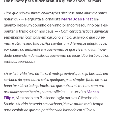
Um bi­lhete para Aldebaran-4 a quem es­pe­cu­lar mais
«
Por que não exis­ti­rem ci­vi­li­za­ções dis­tin­tas, uma diurna e ou­tra
no­turna?
» — Pergunta a jor­na­lista
Maria João Pratt
en­
quanto bebe um co­pi­nho de vi­nho branco fres­qui­nho para es­
pan­tar o tri­plo ca­lor nos céus. — «
Com ca­rac­te­rís­ti­cas quí­mi­cas
se­me­lhan­tes (com base em car­bono, si­lí­cio, ar­sé­nio, o que qui­se­
rem) e até mesmo fí­si­cas. Apresentariam di­fe­ren­ças adap­ta­ti­vas,
por causa do am­bi­ente em que vi­vem: os que vi­vem na lu­mi­no­si­
dade, de­pen­dem da vi­são; os que vi­vem na es­cu­ri­dão, te­rão ou­tros
sen­ti­dos apu­ra­dos.
»
«
A exis­tir vida fora da Terra é mais pro­vá­vel que seja ba­se­ada em
car­bono do que nou­tra coisa qual­quer, pelo sim­ples facto de o car­
bono ter sido cri­ado pri­meiro do que ou­tros ele­men­tos com pro­
pri­e­da­des se­me­lhan­tes, como o si­lí­cio
» — in­ter­vém
Marco
Filipe
, Mestrado em Biotecnologia para as Ciências da
Saúde. «
A vida ba­se­ada em car­bono já teve muito mais tempo
para evo­luir do que a hi­po­té­tica vida ba­se­ada em si­lí­cio.
»