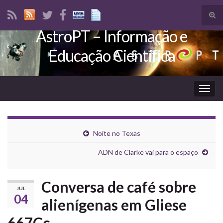
Tog
sear
AstroPT – Informação e
Search for:
for
Educação Científica
Togg
navig
Noite no Texas
ADN de Clarke vai para o espaço
Conversa de café sobre
JUL
04
alienígenas em Gliese
667Cc