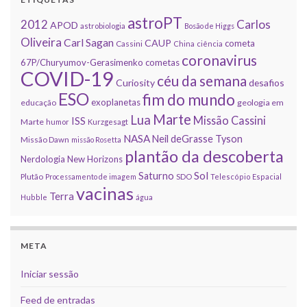
astroPT
2012
Carlos
APOD
astrobiologia
Bosão de Higgs
Oliveira
Carl Sagan
CAUP
cometa
Cassini
China
ciência
coronavirus
67P/Churyumov-Gerasimenko
cometas
COVID-19
céu da semana
Curiosity
desafios
ESO
fim do mundo
exoplanetas
educação
geologia em
Marte
Lua
Missão Cassini
ISS
Marte
humor
Kurzgesagt
NASA
Neil deGrasse Tyson
Missão Dawn
missão Rosetta
plantão da descoberta
Nerdologia
New Horizons
Sol
Saturno
Plutão
Processamento de imagem
SDO
Telescópio Espacial
vacinas
Terra
Hubble
água
META
Iniciar sessão
Feed de entradas