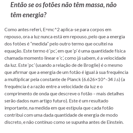
Então se os fotões não têm massa, não
têm energia?
Como antes referi, E=mc^2 aplica-se para corpos em
repouso, ora a luz nunca está em repouso, pelo que a energia
dos fotões é “medida” pelo outro termo que ocultei na
equação. Este termo é ‘pc’, em que ‘p’ é uma quantidade física
chamada momento linear e ‘c’, como já sabem, é a velocidade
da luz. Este ‘pc’ (usando a relação de de Broglie) é o mesmo
que afirmar que a energia de um fotão é igual à sua frequência
a multiplicar pela constante de Planck (6.626×10^-34 J.s) (a
frequência é a razão entre a velocidade da luz e o
comprimento de onda que descreve o fotão – mais detalhes
serão dados num artigo futuro). Este é um resultado
importante, na medida em que estipula que cada fotão
contribui com uma dada quantidade de energia de modo
discreto, e não contínuo como se supunha antes de Einstein.