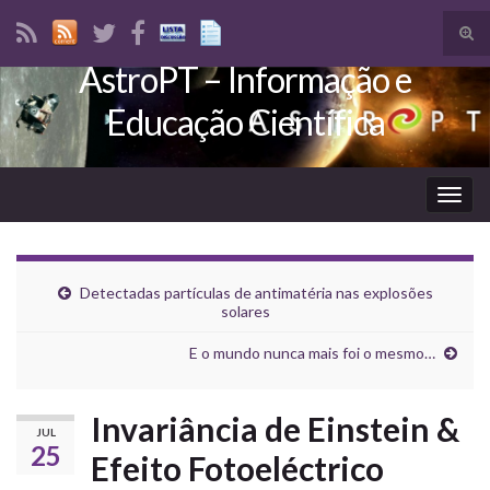
Tog
sear
AstroPT – Informação e
Search for:
for
Educação Científica
Togg
navig
Detectadas partículas de antimatéria nas explosões
solares
E o mundo nunca mais foi o mesmo…
Invariância de Einstein &
JUL
25
Efeito Fotoeléctrico