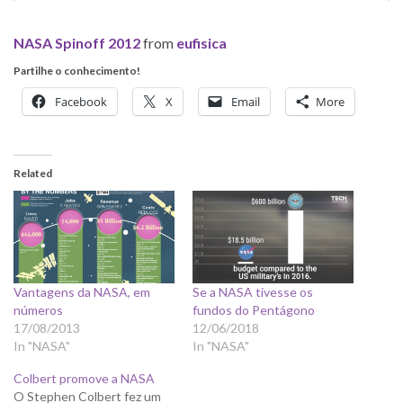
NASA Spinoff 2012
from
eufisica
Partilhe o conhecimento!
Facebook
X
Email
More
Related
Vantagens da NASA, em
Se a NASA tivesse os
números
fundos do Pentágono
17/08/2013
12/06/2018
In "NASA"
In "NASA"
Colbert promove a NASA
O Stephen Colbert fez um