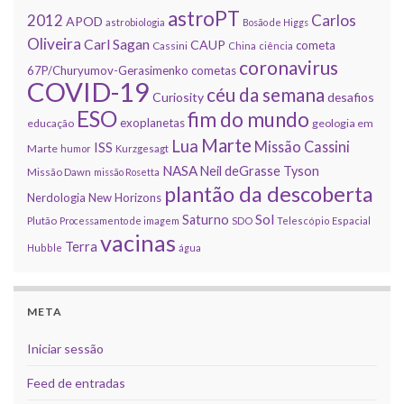
astroPT
2012
Carlos
APOD
astrobiologia
Bosão de Higgs
Oliveira
Carl Sagan
CAUP
cometa
Cassini
China
ciência
coronavirus
67P/Churyumov-Gerasimenko
cometas
COVID-19
céu da semana
Curiosity
desafios
ESO
fim do mundo
exoplanetas
educação
geologia em
Marte
Lua
Missão Cassini
ISS
Marte
humor
Kurzgesagt
NASA
Neil deGrasse Tyson
Missão Dawn
missão Rosetta
plantão da descoberta
Nerdologia
New Horizons
Sol
Saturno
Plutão
Processamento de imagem
SDO
Telescópio Espacial
vacinas
Terra
Hubble
água
META
Iniciar sessão
Feed de entradas