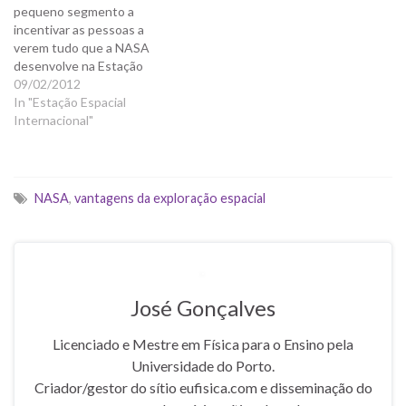
pequeno segmento a
incentivar as pessoas a
verem tudo que a NASA
desenvolve na Estação
Espacial Internacional e que
09/02/2012
é aplicado posteriormente
In "Estação Espacial
para melhorar as nossas
Internacional"
vidas. Aqui no blog, temos
uma categoria só para isso,
com o título: Vantagens da
Exploração Espacial.
NASA
,
vantagens da exploração espacial
José Gonçalves
Licenciado e Mestre em Física para o Ensino pela
Universidade do Porto.
Criador/gestor do sítio eufisica.com e disseminação do