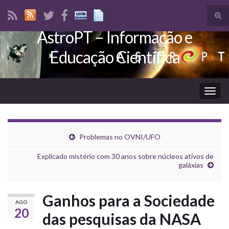
Tog
sear
AstroPT – Informação e
Search for:
for
Educação Científica
Togg
navig
Problemas no OVNI/UFO
Explicado mistério com 30 anos sobre núcleos ativos de
galáxias
Ganhos para a Sociedade
AGO
20
das pesquisas da NASA