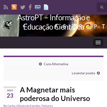
Tog
sear
AstroPT – Informação e
Search for:
for
Educação Científica
Togg
navig
Cura Alternativa
Levantar poeira
A Magnetar mais
AGO
23
poderosa do Universo
By
Carlos Oliveira
in
Estrelas
,
Pulsares