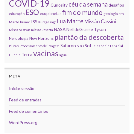
COVID-19
céu da semana
Curiosity
desafios
ESO
fim do mundo
exoplanetas
educação
geologia em
Marte
Lua
Missão Cassini
ISS
Marte
humor
Kurzgesagt
NASA
Neil deGrasse Tyson
Missão Dawn
missão Rosetta
plantão da descoberta
Nerdologia
New Horizons
Sol
Saturno
Plutão
Processamento de imagem
SDO
Telescópio Espacial
vacinas
Terra
Hubble
água
META
Iniciar sessão
Feed de entradas
Feed de comentários
WordPress.org