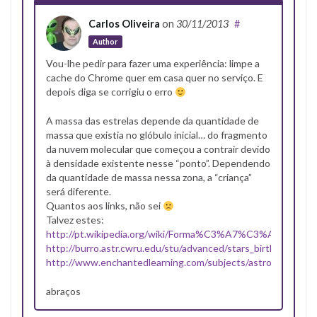
Carlos Oliveira
on
30/11/2013
#
Author
Vou-lhe pedir para fazer uma experiência: limpe a
cache do Chrome quer em casa quer no serviço. E
depois diga se corrigiu o erro
A massa das estrelas depende da quantidade de
massa que existia no glóbulo inicial… do fragmento
da nuvem molecular que começou a contrair devido
à densidade existente nesse “ponto”. Dependendo
da quantidade de massa nessa zona, a “criança”
será diferente.
Quantos aos links, não sei
Talvez estes:
http://pt.wikipedia.org/wiki/Forma%C3%A7%C3%A3o_estela
http://burro.astr.cwru.edu/stu/advanced/stars_birth.html
http://www.enchantedlearning.com/subjects/astronomy/stars/
abraços