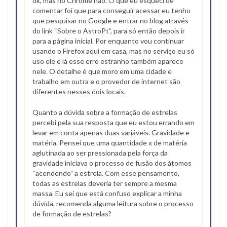
ok, mas no Chrome não. O que eu esqueci de
comentar foi que para conseguir acessar eu tenho
que pesquisar no Google e entrar no blog através
do link “Sobre o AstroPt”, para só então depois ir
para a página inicial. Por enquanto vou continuar
usando o Firefox aqui em casa, mas no serviço eu só
uso ele e lá esse erro estranho também aparece
nele. O detalhe é que moro em uma cidade e
trabalho em outra e o provedor de internet são
diferentes nesses dois locais.
Quanto a dúvida sobre a formação de estrelas
percebi pela sua resposta que eu estou errando em
levar em conta apenas duas variáveis. Gravidade e
matéria. Pensei que uma quantidade x de matéria
aglutinada ao ser pressionada pela força da
gravidade iniciava o processo de fusão dos átomos
“acendendo” a estrela. Com esse pensamento,
todas as estrelas deveria ter sempre a mesma
massa. Eu sei que está confuso explicar a minha
dúvida, recomenda alguma leitura sobre o processo
de formação de estrelas?