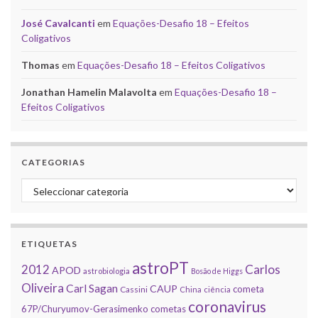
José Cavalcanti
em
Equações-Desafio 18 – Efeitos
Coligativos
Thomas
em
Equações-Desafio 18 – Efeitos Coligativos
Jonathan Hamelin Malavolta
em
Equações-Desafio 18 –
Efeitos Coligativos
CATEGORIAS
Categorias
ETIQUETAS
astroPT
2012
Carlos
APOD
astrobiologia
Bosão de Higgs
Oliveira
Carl Sagan
CAUP
cometa
Cassini
China
ciência
coronavirus
67P/Churyumov-Gerasimenko
cometas