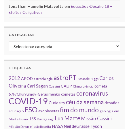
Jonathan Hamelin Malavolta
em
Equações-Desafio 18 –
Efeitos Coligativos
CATEGORIAS
Categorias
ETIQUETAS
astroPT
2012
Carlos
APOD
astrobiologia
Bosão de Higgs
Oliveira
Carl Sagan
CAUP
cometa
Cassini
China
ciência
coronavirus
67P/Churyumov-Gerasimenko
cometas
COVID-19
céu da semana
Curiosity
desafios
ESO
fim do mundo
exoplanetas
educação
geologia em
Marte
Lua
Missão Cassini
ISS
Marte
humor
Kurzgesagt
NASA
Neil deGrasse Tyson
Missão Dawn
missão Rosetta