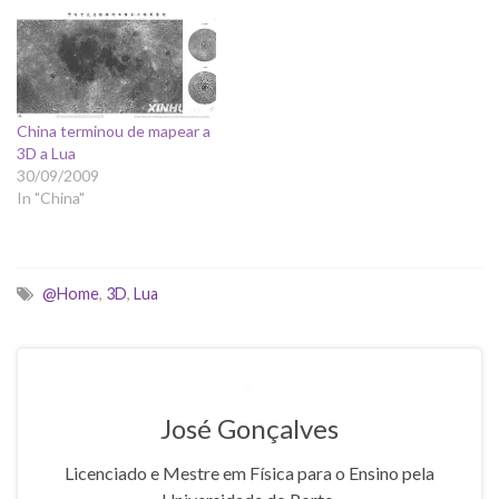
visita virtual à Lua, guiada
por Buzz Aldrin e Jack
Schmitt, astronautas…
China terminou de mapear a
3D a Lua
30/09/2009
In "China"
@Home
,
3D
,
Lua
José Gonçalves
Licenciado e Mestre em Física para o Ensino pela