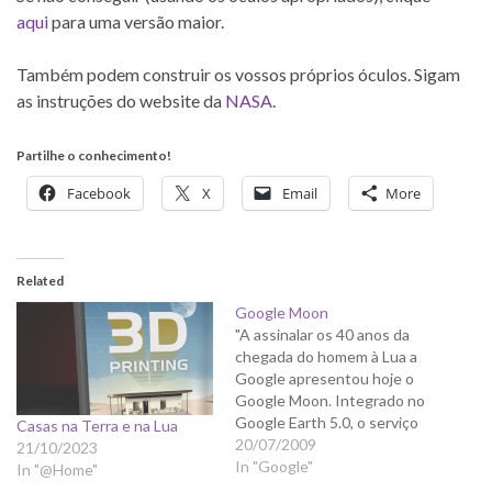
aqui
para uma versão maior.
Também podem construir os vossos próprios óculos. Sigam
as instruções do website da
NASA
.
Partilhe o conhecimento!
Facebook
X
Email
More
Related
Google Moon
"A assinalar os 40 anos da
chegada do homem à Lua a
Google apresentou hoje o
Google Moon. Integrado no
Google Earth 5.0, o serviço
Casas na Terra e na Lua
funciona como um Atlas
20/07/2009
21/10/2023
interactivo 3D através do
In "Google"
In "@Home"
qual é possível fazer uma