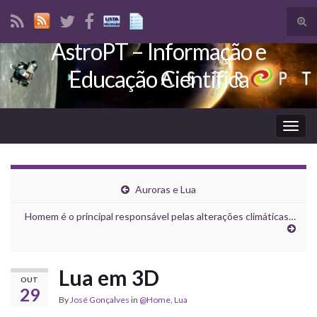
Tog
sear
AstroPT – Informação e
Search for:
for
Educação Científica
Togg
navig
Auroras e Lua
Homem é o principal responsável pelas alterações climáticas…
Lua em 3D
OUT
29
By
José Gonçalves
in
@Home
,
Lua