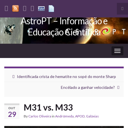
Tog
sea
AstroPT – Informação e
Search for:
for
Educação Científica
Togg
navig
Identificada crista de hematite no sopé do monte Sharp
Encélado a ganhar velocidade?
M31 vs. M33
OUT
29
By
Carlos Oliveira
in
Andrómeda
,
APOD
,
Galáxias