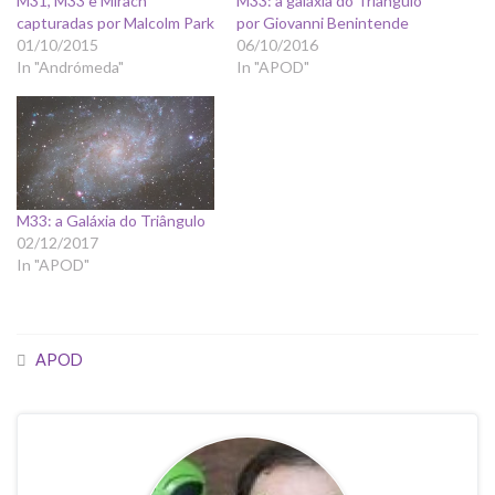
M31, M33 e Mirach
M33: a galáxia do Triângulo
capturadas por Malcolm Park
por Giovanni Benintende
01/10/2015
06/10/2016
In "Andrómeda"
In "APOD"
M33: a Galáxia do Triângulo
02/12/2017
In "APOD"
APOD