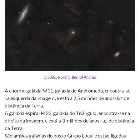
Crédito:
Rogelio Bernal Andreo
A enorme galáxia M31, galáxia de Andrómeda, encontra-se
na esquerda da imagem, e está a 2,5 milhões de anos-luz de
distância da Terra.
A galáxia espiral M33, galáxia do Triângulo, encontra-se na
direita da imagem, e está a 3 milhões de anos-luz de distância
da Terra.
São ambas galáxias do nosso Grupo Local e estão ligadas