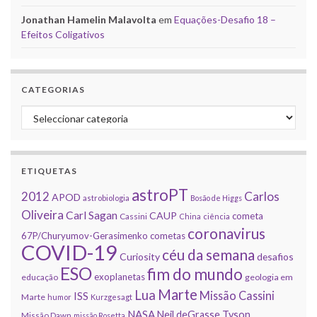
Jonathan Hamelin Malavolta
em
Equações-Desafio 18 –
Efeitos Coligativos
CATEGORIAS
Categorias
ETIQUETAS
astroPT
2012
Carlos
APOD
astrobiologia
Bosão de Higgs
Oliveira
Carl Sagan
CAUP
cometa
Cassini
China
ciência
coronavirus
67P/Churyumov-Gerasimenko
cometas
COVID-19
céu da semana
Curiosity
desafios
ESO
fim do mundo
exoplanetas
educação
geologia em
Marte
Lua
Missão Cassini
ISS
Marte
humor
Kurzgesagt
NASA
Neil deGrasse Tyson
Missão Dawn
missão Rosetta