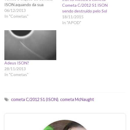
ISON aquando da sua
Cometa C/2012 S1 ISON
passagem perto do Sol.
06/12/2013
sendo destruído pelo Sol
Comparem esta animação do
In "Cometas"
18/11/2015
cometa ISON, com a
In "APOD"
animação feita a partir de
imagens feitas pela mesma
sonda SoHO aquando da
passagem do cometa
McNaught…
Adeus ISON?
28/11/2013
In "Cometas"
cometa C/2012 S1 (ISON)
,
cometa McNaught