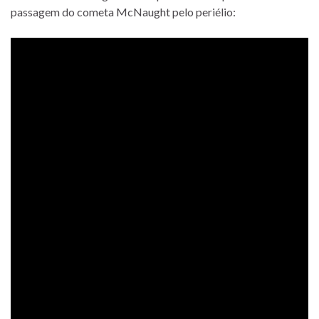
passagem do cometa McNaught pelo periélio: