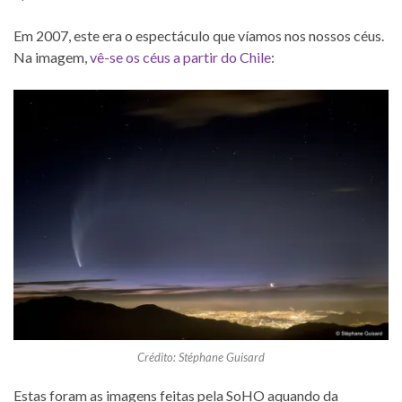
Em 2007, este era o espectáculo que víamos nos nossos céus.
Na imagem,
vê-se os céus a partir do Chile
:
Crédito: Stéphane Guisard
Estas foram as imagens feitas pela SoHO aquando da