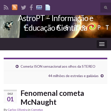
Tog
sear
AstroPT – Informação e
Search for:
for
Educação Científica
Togg
navig
Cometa ISON sensacional aos olhos da STEREO
44 milhões de estrelas e galáxias
Fenomenal cometa
DEZ
01
McNaught
By
Carlos Oliveira
in
Cometas