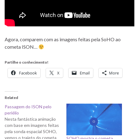
Agora, comparem com as imagens feitas pela SoHO ao
cometa ISON…
Partilhe o conhecimento!
Facebook
X
Email
More
Related
Passagem do ISON pelo
periélio
Nesta fantástica animação
com base em imagens feitas
pela sonda espacial SOHO,
vemos o trajeto do cometa
SOHO mostra o cometa