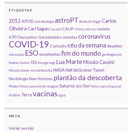
ETIQUETAS
astroPT
2012
Carlos
APOD
astrobiologia
Bosão de Higgs
Oliveira
Carl Sagan
CAUP
cometa
Cassini
China
ciência
coronavirus
67P/Churyumov-Gerasimenko
cometas
COVID-19
céu da semana
Curiosity
desafios
ESO
fim do mundo
exoplanetas
educação
geologia em
Marte
Lua
Missão Cassini
ISS
Marte
humor
Kurzgesagt
NASA
Neil deGrasse Tyson
Missão Dawn
missão Rosetta
plantão da descoberta
Nerdologia
New Horizons
Sol
Saturno
Plutão
Processamento de imagem
SDO
Telescópio Espacial
vacinas
Terra
Hubble
água
META
Iniciar sessão