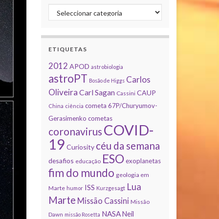
Categorias
ETIQUETAS
2012
APOD
astrobiologia
astroPT
Carlos
Bosão de Higgs
Oliveira
Carl Sagan
CAUP
Cassini
cometa 67P/Churyumov-
China
ciência
Gerasimenko
cometas
COVID-
coronavirus
19
céu da semana
Curiosity
ESO
desafios
exoplanetas
educação
fim do mundo
geologia em
Lua
ISS
Marte
humor
Kurzgesagt
Marte
Missão Cassini
Missão
NASA
Neil
Dawn
missão Rosetta