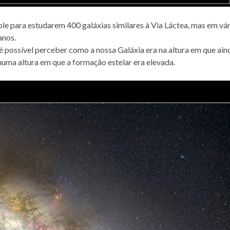
e para estudarem 400 galáxias similares à Via Láctea, mas em vár
anos.
 é possível perceber como a nossa Galáxia era na altura em que ain
 numa altura em que a formação estelar era elevada.