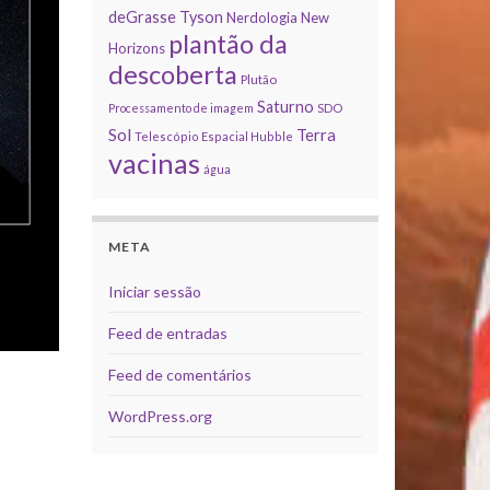
deGrasse Tyson
Nerdologia
New
plantão da
Horizons
descoberta
Plutão
Saturno
Processamento de imagem
SDO
Sol
Terra
Telescópio Espacial Hubble
vacinas
água
META
Iniciar sessão
Feed de entradas
Feed de comentários
WordPress.org