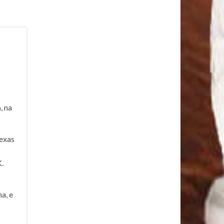
a
, na
exas
.
a, e