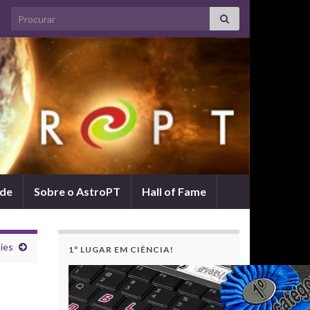
Search for:
ade
Sobre o AstroPT
Hall of Fame
ies
1º LUGAR EM CIÊNCIA!