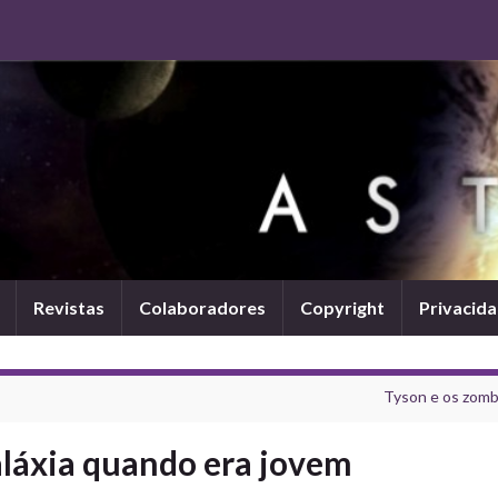
Revistas
Colaboradores
Copyright
Privacid
Tyson e os zomb
láxia quando era jovem