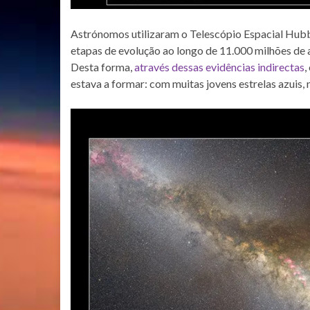
Astrónomos utilizaram o Telescópio Espacial Hubbl
etapas de evolução ao longo de 11.000 milhões de 
Desta forma,
através dessas evidências indirectas
,
estava a formar: com muitas jovens estrelas azuis,