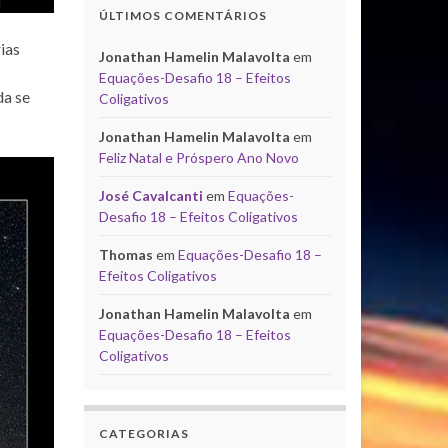
ÚLTIMOS COMENTÁRIOS
ias
Jonathan Hamelin Malavolta
em
Equações-Desafio 18 – Efeitos
da se
Coligativos
Jonathan Hamelin Malavolta
em
Feliz Natal e Próspero Ano Novo
José Cavalcanti
em
Equações-
Desafio 18 – Efeitos Coligativos
Thomas
em
Equações-Desafio 18 –
Efeitos Coligativos
Jonathan Hamelin Malavolta
em
Equações-Desafio 18 – Efeitos
Coligativos
CATEGORIAS