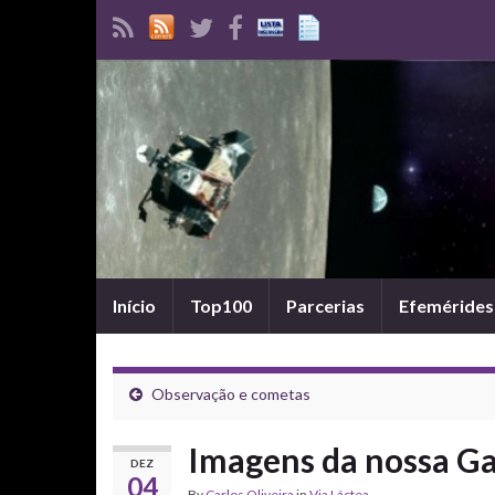
Início
Top100
Parcerias
Efemérides
Observação e cometas
Imagens da nossa Ga
DEZ
04
By
Carlos Oliveira
in
Via Láctea