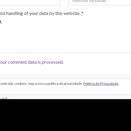
and handling of your data by this website.
*
l.
our comment data is processed.
Alojamento por Simbiose
ontrolar cookies, veja a nossa política de privacidade:
Política de Privacidade
troPT