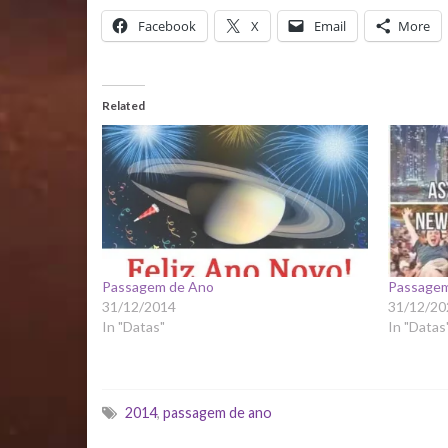
Facebook
X
Email
More
Related
Passagem de Ano
Passagem
31/12/2014
31/12/20
In "Datas"
In "Datas
2014
,
passagem de ano