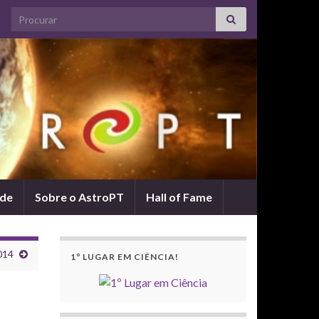
Search for:
ade
Sobre o AstroPT
Hall of Fame
014
1º LUGAR EM CIÊNCIA!