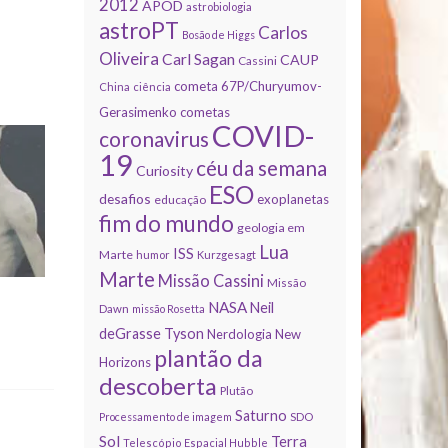
2012
APOD
astrobiologia
astroPT
Carlos
Bosão de Higgs
Oliveira
Carl Sagan
CAUP
Cassini
cometa 67P/Churyumov-
China
ciência
Gerasimenko
cometas
COVID-
coronavirus
19
céu da semana
Curiosity
ESO
desafios
exoplanetas
educação
fim do mundo
geologia em
Lua
ISS
Marte
humor
Kurzgesagt
Marte
Missão Cassini
Missão
NASA
Neil
Dawn
missão Rosetta
deGrasse Tyson
Nerdologia
New
plantão da
Horizons
descoberta
Plutão
Saturno
Processamento de imagem
SDO
Sol
Terra
Telescópio Espacial Hubble