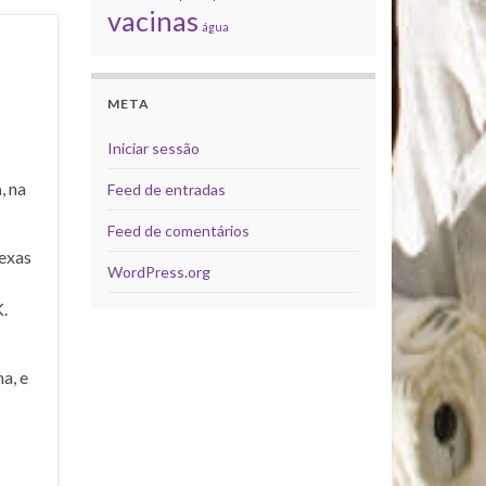
vacinas
água
META
Iniciar sessão
a
, na
Feed de entradas
Feed de comentários
exas
WordPress.org
.
a, e