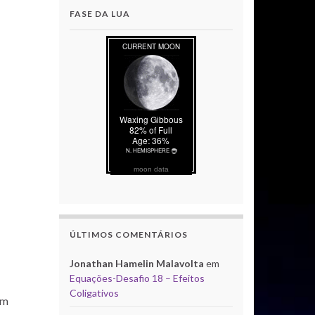
FASE DA LUA
moon data
ÚLTIMOS COMENTÁRIOS
Jonathan Hamelin Malavolta
em
Equações-Desafio 18 – Efeitos
Coligativos
em