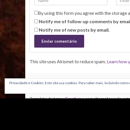
By using this form you agree with the storage 
Notify me of follow-up comments by emai
Notify me of new posts by email.
This site uses Akismet to reduce spam.
Learn how y
CRÉDITOS
Privacidade e Cookies: Este site usa cookies. Para saber mais, incluindo como c
Grafismos:
Template do tema:
Graphene
, com alterações pelo as
Adaptação do tema: Nuno Coimbra e Paulo Aguiar
Banner: Rui Borges
Logotipo astroPT:
José Raeiro