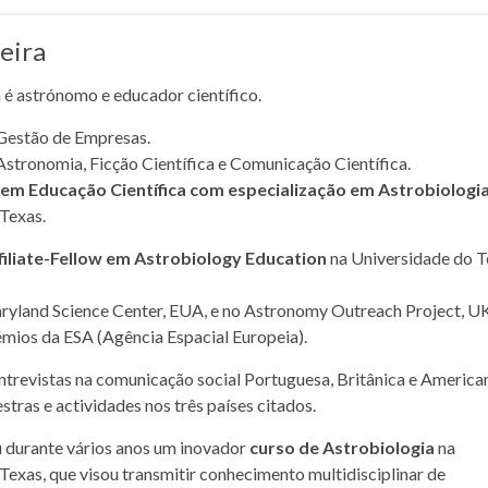
eira
a é astrónomo e educador científico.
Gestão de Empresas.
Astronomia, Ficção Científica e Comunicação Científica.
m Educação Científica com especialização em Astrobiologi
Texas.
filiate-Fellow em Astrobiology Education
na Universidade do T
yland Science Center, EUA, e no Astronomy Outreach Project, UK
mios da ESA (Agência Espacial Europeia).
entrevistas na comunicação social Portuguesa, Britânica e American
stras e actividades nos três países citados.
u durante vários anos um inovador
curso de Astrobiologia
na
Texas, que visou transmitir conhecimento multidisciplinar de