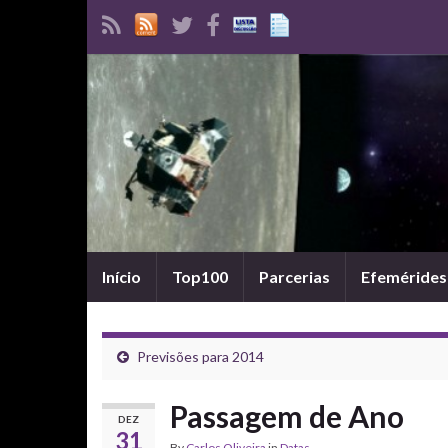
Início
Top100
Parcerias
Efemérides
Previsões para 2014
Passagem de Ano
DEZ
31
By
Carlos Oliveira
in
Datas