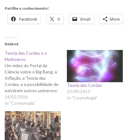
Partilhe o conhecimento!
Facebook
X
Email
More
Related
Teoria das Cordas e o
Multiverso
Um vídeo do Portal da
Ciência sobre o Big Bang, a
Inflação, a Teoria das
Cordas, e a possibilidade de
Teoria das Cordas
existirem outros universos:
25/09/2013
(um problema deste vídeo é
14/01/2016
In "Cosmologia"
chamar "Teoria" a várias
In "Cosmologia"
coisas que não o são, apesar
de popularmente serem
assim chamadas. Como já
expliquei aqui, aqui e aqui,…