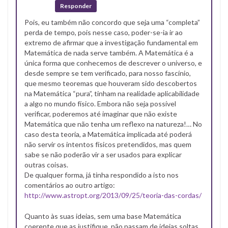
Responder
Pois, eu também não concordo que seja uma “completa”
perda de tempo, pois nesse caso, poder-se-ia ir ao
extremo de afirmar que a investigação fundamental em
Matemática de nada serve também. A Matemática é a
única forma que conhecemos de descrever o universo, e
desde sempre se tem verificado, para nosso fascínio,
que mesmo teoremas que houveram sido descobertos
na Matemática “pura”, tinham na realidade aplicabilidade
a algo no mundo físico. Embora não seja possível
verificar, poderemos até imaginar que não existe
Matemática que não tenha um reflexo na natureza!… No
caso desta teoria, a Matemática implicada até poderá
não servir os intentos físicos pretendidos, mas quem
sabe se não poderão vir a ser usados para explicar
outras coisas.
De qualquer forma, já tinha respondido a isto nos
comentários ao outro artigo:
http://www.astropt.org/2013/09/25/teoria-das-cordas/
Quanto às suas ideias, sem uma base Matemática
coerente que as justifique, não passam de ideias soltas.