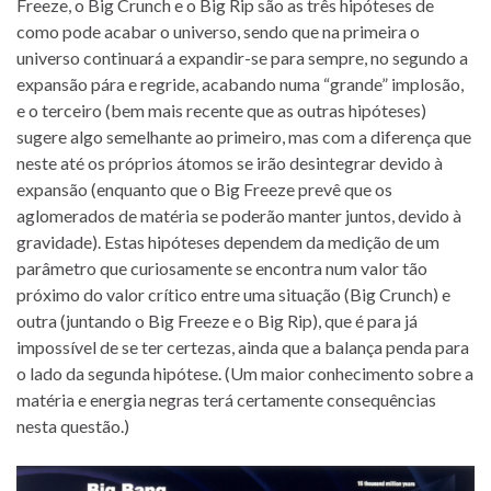
Freeze, o Big Crunch e o Big Rip são as três hipóteses de
como pode acabar o universo, sendo que na primeira o
universo continuará a expandir-se para sempre, no segundo a
expansão pára e regride, acabando numa “grande” implosão,
e o terceiro (bem mais recente que as outras hipóteses)
sugere algo semelhante ao primeiro, mas com a diferença que
neste até os próprios átomos se irão desintegrar devido à
expansão (enquanto que o Big Freeze prevê que os
aglomerados de matéria se poderão manter juntos, devido à
gravidade). Estas hipóteses dependem da medição de um
parâmetro que curiosamente se encontra num valor tão
próximo do valor crítico entre uma situação (Big Crunch) e
outra (juntando o Big Freeze e o Big Rip), que é para já
impossível de se ter certezas, ainda que a balança penda para
o lado da segunda hipótese. (Um maior conhecimento sobre a
matéria e energia negras terá certamente consequências
nesta questão.)