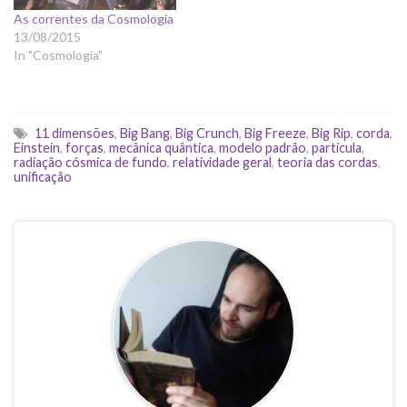
As correntes da Cosmologia
13/08/2015
In "Cosmologia"
11 dimensões
,
Big Bang
,
Big Crunch
,
Big Freeze
,
Big Rip
,
corda
,
Einstein
,
forças
,
mecânica quântica
,
modelo padrão
,
partícula
,
radiação cósmica de fundo
,
relatividade geral
,
teoria das cordas
,
unificação