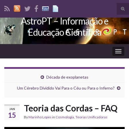
Tog
sear
AstroPT – Informação e
Search for:
for
Educação Científica
Togg
navig
Década de exoplanetas
Um Cérebro Dividido Vai Para o Céu ou Para o Inferno?
Teoria das Cordas – FAQ
JAN
15
By
Marinho Lopes
in
Cosmologia
,
Teorias Unificadoras