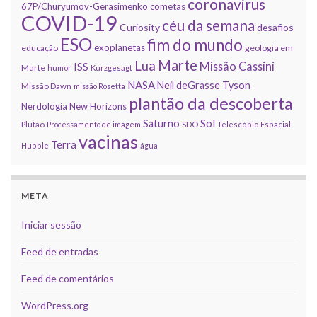
coronavirus
67P/Churyumov-Gerasimenko
cometas
COVID-19
céu da semana
Curiosity
desafios
ESO
fim do mundo
exoplanetas
educação
geologia em
Marte
Lua
Missão Cassini
ISS
Marte
humor
Kurzgesagt
NASA
Neil deGrasse Tyson
Missão Dawn
missão Rosetta
plantão da descoberta
Nerdologia
New Horizons
Sol
Saturno
Plutão
Processamento de imagem
SDO
Telescópio Espacial
vacinas
Terra
Hubble
água
META
Iniciar sessão
Feed de entradas
Feed de comentários
WordPress.org